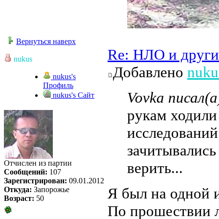
Вернуться наверх
Re: НЛО и друг
nukus
Добавлено
nuku
nukus's
Профиль
Vovka писал(а
nukus's Сайт
рукам ходили
исследований
зачитывались 
Отчислен из партии
верить...
Сообщений:
107
Зарегистрирован:
09.01.2012
Я был на одной и
Откуда:
Запорожье
Возраст:
50
По прошествии л