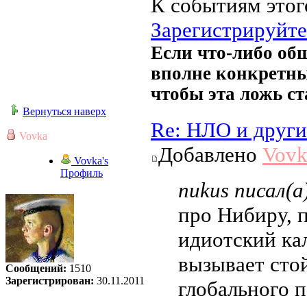
К событиям этог
Зарегистрируйте
Если что-либо общ
вполне конкретны
чтобы эта ложь с
Вернуться наверх
Re: НЛО и друг
Vovka
Добавлено
Vovk
Vovka's
Профиль
nukus писал(а
про Нибиру, п
идиотский кал
вызывает стой
Сообщений:
1510
Зарегистрирован:
30.11.2011
глобального п