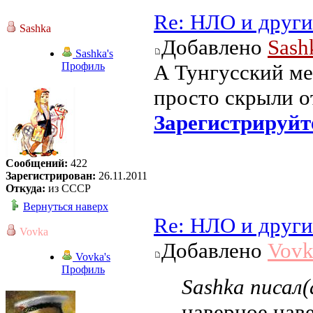
Re: НЛО и друг
Sashka
Добавлено
Sash
Sashka's
Профиль
А Тунгусский ме
просто скрыли о
Зарегистрируйт
Сообщений:
422
Зарегистрирован:
26.11.2011
Откуда:
из СССР
Вернуться наверх
Re: НЛО и друг
Vovka
Добавлено
Vovk
Vovka's
Профиль
Sashka писал(
наверное нав