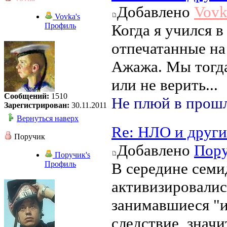
Добавлено
Vovk
Vovka's
Профиль
Когда я учился в
отпечатанные на
Ажажа. Мы тогда
или не верить...
Сообщений:
1510
Не плюй в прошл
Зарегистрирован:
30.11.2011
Вернуться наверх
Re: НЛО и друг
Поручик
Добавлено
Пор
Поручик's
Профиль
В середине семи
активизировалис
занимавшиеся "
следствие, значи