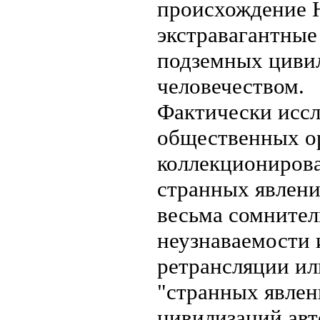
происхождение Н
экстравагантные
подземных циви
человечеством.
Фактически исс
общественных ор
коллекциониров
странных явлени
весьма сомнител
неузнаваемости
ретрансляции ил
"странных явлен
цивилизаций авт