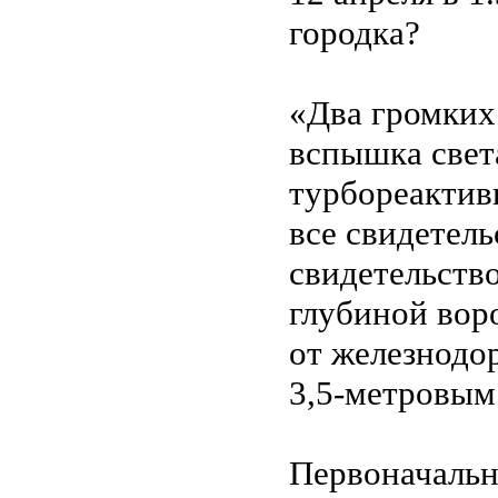
городка?
«Два громких
вспышка света
турбореактивн
все свидетель
свидетельство
глубиной вор
от железнодо
3,5-метровым
Первоначаль