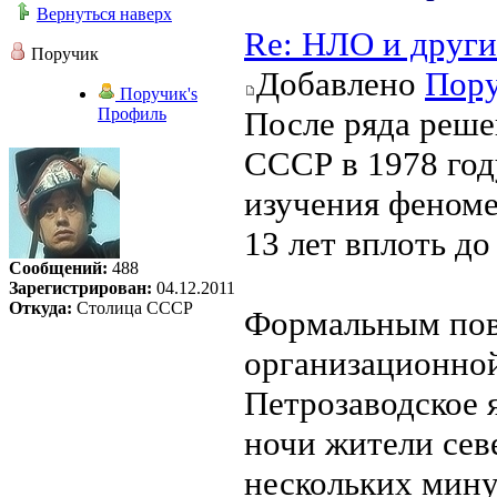
Вернуться наверх
Re: НЛО и друг
Поручик
Добавлено
Пор
Поручик's
Профиль
После ряда реше
СССР в 1978 год
изучения феноме
13 лет вплоть до
Сообщений:
488
Зарегистрирован:
04.12.2011
Откуда:
Столица СССР
Формальным пов
организационной
Петрозаводское я
ночи жители сев
нескольких мину