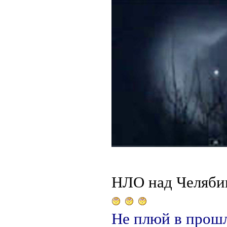
НЛО над Челяби
Не плюй в прошл