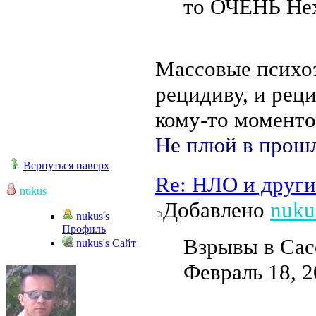
то ОЧЕНЬ Не
Массовые психоз
рецидиву, и рец
кому-то моменто
Не плюй в прошл
Вернуться наверх
Re: НЛО и друг
nukus
Добавлено
nuku
nukus's
Профиль
Взрывы в Сас
nukus's Сайт
Февраль 18, 