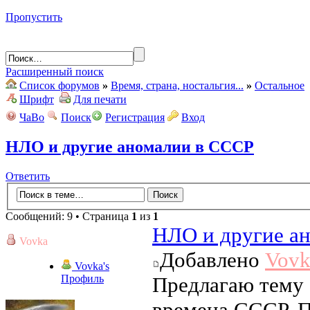
Пропустить
Расширенный поиск
Список форумов
»
Время, страна, ностальгия...
»
Остальное
Шрифт
Для печати
ЧаВо
Поиск
Регистрация
Вход
НЛО и другие аномалии в СССР
Ответить
Сообщений: 9 • Страница
1
из
1
НЛО и другие а
Vovka
Добавлено
Vovk
Vovka's
Профиль
Предлагаю тему 
времена СССР. П