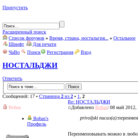
Пропустить
Расширенный поиск
Список форумов
»
Время, страна, ностальгия...
»
Остальное
Шрифт
Для печати
ЧаВо
Поиск
Регистрация
Вход
НОСТАЛЬДЖИ
Ответить
Сообщений: 17 •
Страница
2
из
2
•
1
,
2
Re: НОСТАЛЬДЖИ
Bobas
Добавлено
Bobas
: 08 май 2012,
privoljski писал(а):
переимен
Bobas's
Профиль
Переименовывать можно в любой 