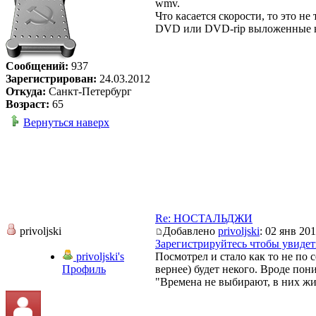
wmv.
Что касается скорости, то это н
DVD или DVD-rip выложенные на
Сообщений:
937
Зарегистрирован:
24.03.2012
Откуда:
Санкт-Петербург
Возраст:
65
Вернуться наверх
Re: НОСТАЛЬДЖИ
privoljski
Добавлено
privoljski
: 02 янв 201
Зарегистрируйтесь чтобы увидет
privoljski's
Посмотрел и стало как то не по с
Профиль
вернее) будет некого. Вроде пони
"Времена не выбирают, в них ж