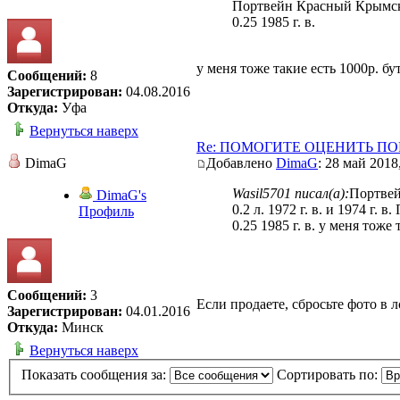
Портвейн Красный Крым
0.25 1985 г. в.
у меня тоже такие есть 1000р. 
Сообщений:
8
Зарегистрирован:
04.08.2016
Откуда:
Уфа
Вернуться наверх
Re: ПОМОГИТЕ ОЦЕНИТЬ П
DimaG
Добавлено
DimaG
: 28 май 2018
Wasil5701 писал(а):
Портвей
DimaG's
0.2 л. 1972 г. в. и 1974 
Профиль
0.25 1985 г. в. у меня тож
Сообщений:
3
Если продаете, сбросьте фото в л
Зарегистрирован:
04.01.2016
Откуда:
Минск
Вернуться наверх
Показать сообщения за:
Сортировать по: