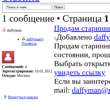
1 сообщение • Страница
1
Продам старинны
daffyman
Добавлено
daff
daffyman's
Профиль
Продам старинны
состоянии, прош
Выбрать открыт
Сообщений:
4
увидеть ссылку
Зарегистрирован:
10.01.2012
Откуда:
Москва
Если вы заинтер
mail:
daffyman@m
Вернуться наверх