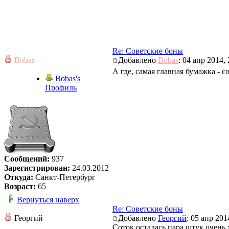
Re: Советские боны
Bobas
Добавлено
Bobas
: 04 апр 2014, 
А где, самая главная бумажка - с
Bobas's
Профиль
Сообщений:
937
Зарегистрирован:
24.03.2012
Откуда:
Санкт-Петербург
Возраст:
65
Вернуться наверх
Re: Советские боны
Георгий
Добавлено
Георгий
: 05 апр 201
Соток осталась пара штук очень 