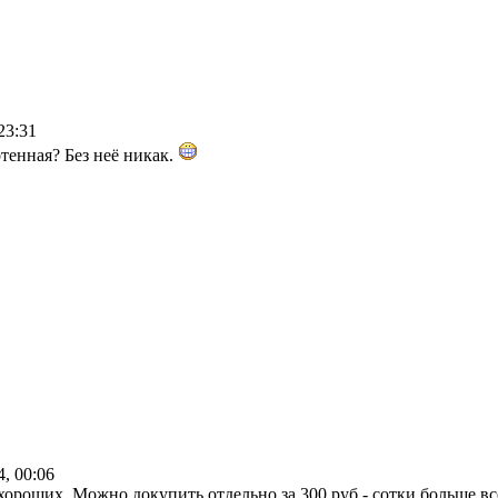
23:31
отенная? Без неё никак.
4, 00:06
хороших. Можно докупить отдельно за 300 руб - сотки больше вс