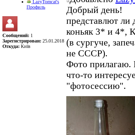
LazyTomcat's
Профиль
Добрый день!
представлют ли 
коньяк 3* и 4*,
Сообщений:
1
(в сургуче, запе
Зарегистрирован:
25.01.2018
Откуда:
Київ
не СССР).
Фото прилагаю. 
что-то интересу
"фотосессию".