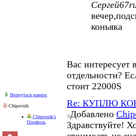
Сергей67ru
вечер,подс
коньяка
Вас интересует 
отдельности? Есл
стоит 22000S
Вернуться наверх
Re: КУПЛЮ КО
Chipovnik
Добавлено
Chip
Chipovnik's
Профиль
Здравствуйте! Хо
стоимость не зн