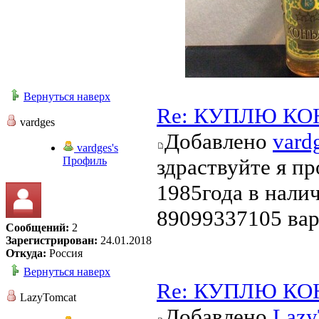
Вернуться наверх
Re: КУПЛЮ КО
vardges
Добавлено
vard
vardges's
Профиль
здраствуйте я п
1985года в нали
89099337105 вар
Сообщений:
2
Зарегистрирован:
24.01.2018
Откуда:
Россия
Вернуться наверх
Re: КУПЛЮ КО
LazyTomcat
Добавлено
Lazy