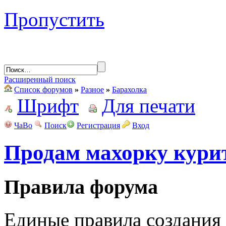
Пропустить
Расширенный поиск
Список форумов
»
Разное
»
Барахолка
Шрифт
Для печати
ЧаВо
Поиск
Регистрация
Вход
Продам махорку кури
Правила форума
Единые правила создания 