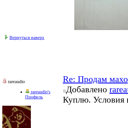
Вернуться наверх
Re: Продам мах
rareaudio
Добавлено
rare
rareaudio's
Профиль
Куплю. Условия п