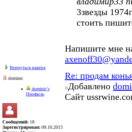
владимир33 пи
3звезды 1974г
стоить пишит
Напишите мне на
axenoff30@yande
Вернуться наверх
Re: продам конь
dominic
Добавлено
domi
dominic's
Профиль
Сайт ussrwine.co
Сообщений:
18
Зарегистрирован:
09.10.2015