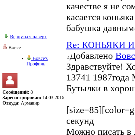
качестве я не со
касается коньяка
бабушка давным-
Вернуться наверх
Re: КОНЬЯКИ И 
Вовсе
Добавлено
Вовс
Вовсе's
Профиль
Здравствуйте! Х
13741 1987года 
Бутылки в хорош
Сообщений:
8
Зарегистрирован:
14.03.2016
Откуда:
Армавир
[size=85][color=
секунд
Можно писать в