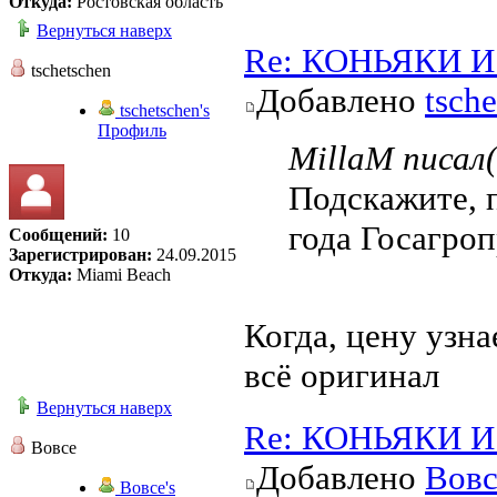
Откуда:
Ростовская область
Вернуться наверх
Re: КОНЬЯКИ И 
tschetschen
Добавлено
tsch
tschetschen's
Профиль
MillaM писал(
Подскажите, 
года Госагро
Сообщений:
10
Зарегистрирован:
24.09.2015
Откуда:
Miami Beach
Когда, цену узна
всё оригинал
Вернуться наверх
Re: КОНЬЯКИ И 
Вовсе
Добавлено
Вовс
Вовсе's