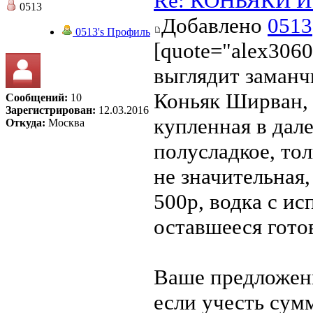
Re: КОНЬЯКИ И 
0513
Добавлено
0513
0513's Профиль
[quote="alex306
выглядит заман
Коньяк Ширван, 
Сообщений:
10
Зарегистрирован:
12.03.2016
купленная в дал
Откуда:
Москва
полусладкое, то
не значительная,
500р, водка с ис
оставшееся готов
Ваше предложени
если учесть сумм