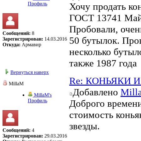
Профиль
Хочу продать кон
ГОСТ 13741 Майк
Пробовали, очень
Сообщений:
8
50 бутылок. Про
Зарегистрирован:
14.03.2016
Откуда:
Армавир
несколько бутыло
также 1987 года
Вернуться наверх
Re: КОНЬЯКИ И 
MillaM
Добавлено
Mill
MillaM's
Профиль
Доброго времени
стоимость конья
звезды.
Сообщений:
4
Зарегистрирован:
29.03.2016