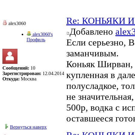
Re: КОНЬЯКИ И 
alex3060
Добавлено
alex
alex3060's
Профиль
Если серьезно, 
заманчивым.
Коньяк Ширван, 
Сообщений:
10
купленная в дал
Зарегистрирован:
12.04.2014
Откуда:
Москва
полусладкое, то
не значительная,
500р, водка с ис
оставшееся гото
Вернуться наверх