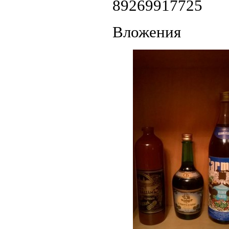
89269917725
Вложения