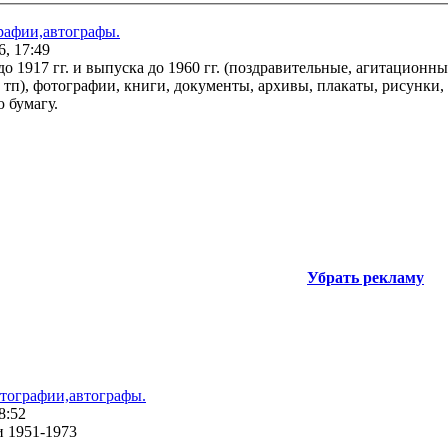
рафии,автографы.
6, 17:49
 1917 гг. и выпуска до 1960 гг. (поздравительные, агитационны
 тп), фотографии, книги, документы, архивы, плакаты, рисунки,
 бумагу.
Убрать рекламу
тографии,автографы.
8:52
 1951-1973