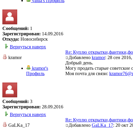
valua's Профиль
Сообщений:
1
Зарегистрирован:
14.09.2016
Откуда:
Новосибирск
Вернуться наверх
Re: Куплю открытки,фантики,фо
kramor
Добавлено
kramor
: 28 сен 2016,
Добрый день.
kramor's
Могу продать старые советские 
Профиль
Моя почта для связи:
kramor76@m
Сообщений:
3
Зарегистрирован:
28.09.2016
Вернуться наверх
Re: Куплю открытки,фантики,фо
GaLKa_17
Добавлено
GaLKa_17
: 20 окт 2