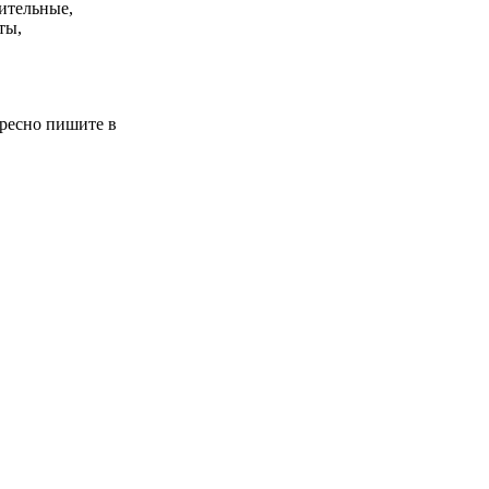
вительные,
ты,
ересно пишите в