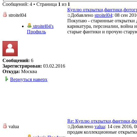
Сообщений: 4 • Страница
1
из
1
Куплю открытки,фантики,фотог
stroitel04
Добавлено
stroitel04
: 08 сен 201
Покупаю - старинные открытки до
stroitel04's
карикатура, персоналии, война и
Профиль
старые фантики и прочую старую
Сообщений:
6
Зарегистрирован:
03.02.2016
Откуда:
Москва
Вернуться наверх
Re: Куплю открытки,фантики,фо
valua
Добавлено
valua
: 14 сен 2016, 0
продам коллекционные открытки