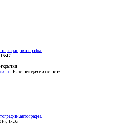
тографии,автографы.
 15:47
открытки.
ail.ru
Если интересно пишите.
тографии,автографы.
016, 13:22