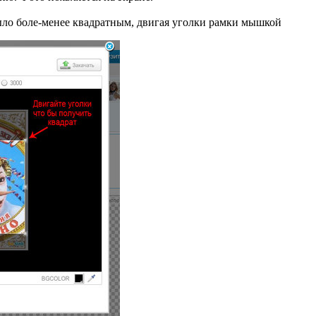
ыло боле-менее квадратным, двигая уголки рамки мышкой