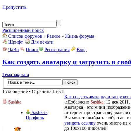
Пропустить
Расширенный поиск
Список форумов
»
Разное
»
Жизнь форума
Шрифт
Для печати
ЧаВо
Поиск
Регистрация
Вход
Как создать аватарку и загрузить в св
Тема закрыта
1 сообщение • Страница
1
из
1
Как создать аватарку и загрузит
Sashka
Добавлено
Sashka
: 12 дек 2011,
Аватарка - это мини изображени
Sashka's
интернет-пространстве, выделит
Профиль
Вы можете выбрать любую аватар
увидеть ссылку
очень много из ч
до 100х100 пикселей.