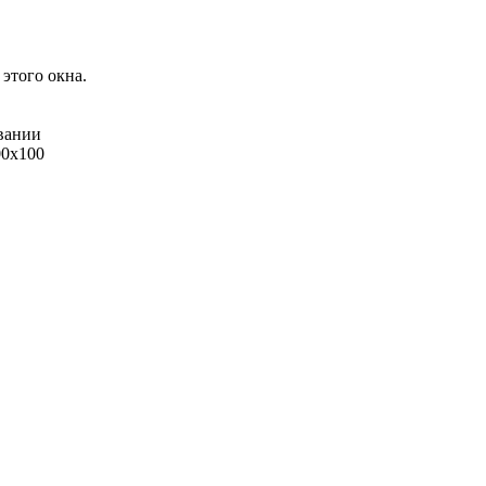
 этого окна.
овании
00x100