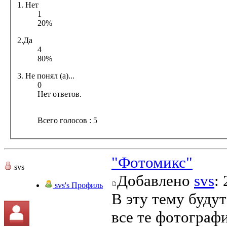
1. Нет
1
20%
2.Да
4
80%
3. Не понял (а)...
0
Нет ответов.
Всего голосов : 5
"Фотомикс"
svs
Добавлено
svs
:
svs's Профиль
В эту тему буду
все те фотографи