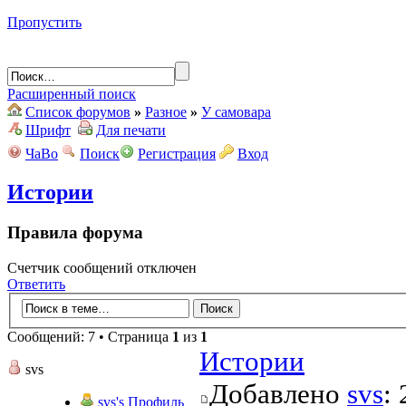
Пропустить
Расширенный поиск
Список форумов
»
Разное
»
У самовара
Шрифт
Для печати
ЧаВо
Поиск
Регистрация
Вход
Истории
Правила форума
Счетчик сообщений отключен
Ответить
Сообщений: 7 • Страница
1
из
1
Истории
svs
Добавлено
svs
:
svs's Профиль