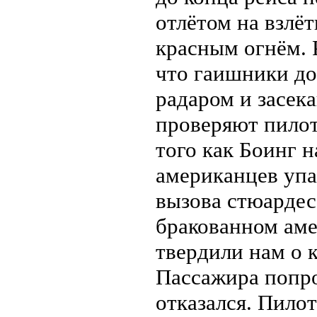
отлётом на взлё
красным огнём. 
что гаишники доб
радаром и засек
проверяют пилот
того как Боинг н
американцев упа
вызова стюардесс
бракованном аме
твердили нам о 
Пассажира попро
отказался. Пилот