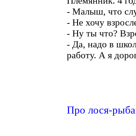
Племянник. 4 го
- Малыш, что сл
- Не хочу взросл
- Ну ты что? Вз
- Да, надо в шко
работу. А я дорог
Про лося-рыба