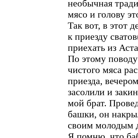
необычная традиц
мясо и голову эт
Так вот, в этот 
к приезду свато
приехать из Аст
По этому поводу
чистого мяса ра
приезда, вечером
засолили и закин
мой брат. Прове
башки, он накры
своим молодым д
Я помню, что ба