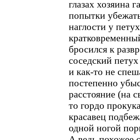
глазах хозяина г
попытки убежать
наглости у петух
кратковременный
бросился к развр
соседский петух 
и как-то не спеш
постепенно убыс
расстояние (на с
то гордо прокук
красавец подбежа
одной ногой пор
А ведь похожее с