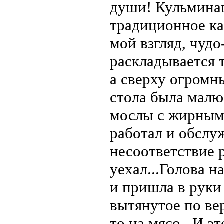
души! Кульминац
традиционное ка
мой взгляд, чуд
раскладывается 
а сверху огромн
стола была малю
мослы с жирным 
работал и обслуж
несоответствие 
уехал...Голова 
и пришла в руки
вытянутое по вер
то на мясо...И э