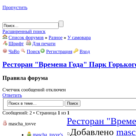
Пропустить
Расширенный поиск
Список форумов
»
Разное
»
У самовара
Шрифт
Для печати
ЧаВо
Поиск
Регистрация
Вход
Ресторан "Времена Года" Парк Горьког
Правила форума
Счетчик сообщений отключен
Ответить
Сообщений: 2 • Страница
1
из
1
Ресторан "Време
mascha_tovve
Добавлено
masc
mascha_tovve's