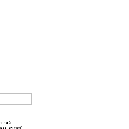
овский
в советской