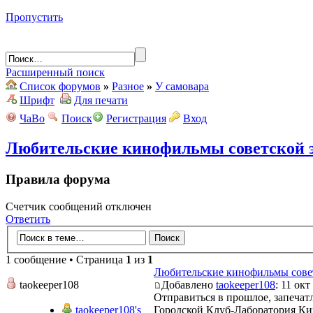
Пропустить
Расширенный поиск
Список форумов
»
Разное
»
У самовара
Шрифт
Для печати
ЧаВо
Поиск
Регистрация
Вход
Любительские кинофильмы советской 
Правила форума
Счетчик сообщений отключен
Ответить
1 сообщение • Страница
1
из
1
Любительские кинофильмы сове
taokeeper108
Добавлено
taokeeper108
: 11 окт
Отправиться в прошлое, запечат
taokeeper108's
Городской Клуб-Лаборатория К