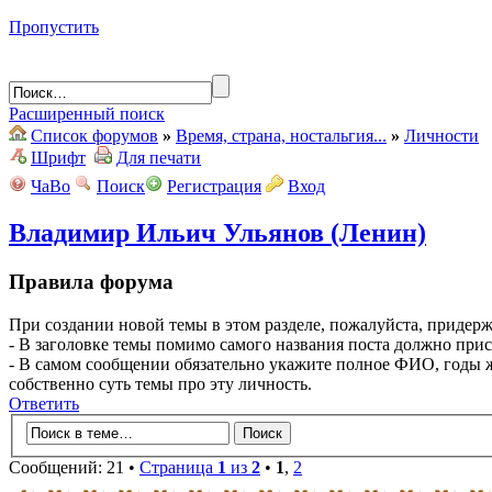
Пропустить
Расширенный поиск
Список форумов
»
Время, страна, ностальгия...
»
Личности
Шрифт
Для печати
ЧаВо
Поиск
Регистрация
Вход
Владимир Ильич Ульянов (Ленин)
Правила форума
При создании новой темы в этом разделе, пожалуйста, придер
- В заголовке темы помимо самого названия поста должно при
- В самом сообщении обязательно укажите полное ФИО, годы 
собственно суть темы про эту личность.
Ответить
Сообщений: 21 •
Страница
1
из
2
•
1
,
2