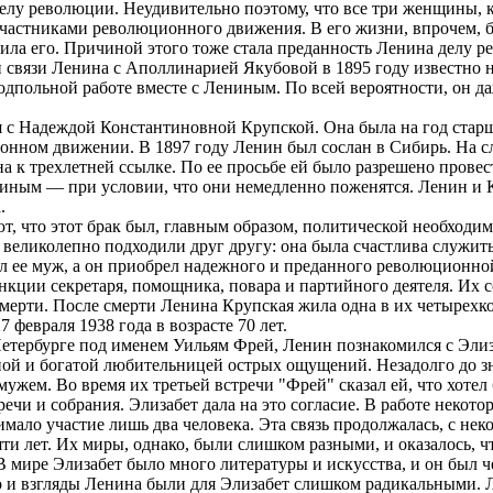
елу революции. Неудивительно поэтому, что все три женщины, 
частниками революционного движения. В его жизни, впрочем, 
вила его. Причиной этого тоже стала преданность Ленина делу 
связи Ленина с Аполлинарией Якубовой в 1895 году известно 
одпольной работе вместе с Лениным. По всей вероятности, он да
 с Надеждой Константиновной Крупской. Она была на год старш
ионном движении. В 1897 году Ленин был сослан в Сибирь. На 
а к трехлетней ссылке. По ее просьбе ей было разрешено прове
иным — при условии, что они немедленно поженятся. Ленин и 
.
т, что этот брак был, главным образом, политической необходи
 великолепно подходили друг другу: она была счастлива служит
л ее муж, а он приобрел надежного и преданного революционно
кции секретаря, помощника, повара и партийного деятеля. Их 
смерти. После смерти Ленина Крупская жила одна в их четырех
 февраля 1938 года в возрасте 70 лет.
Петербурге под именем Уильям Фрей, Ленин познакомился с Элиз
ой и богатой любительницей острых ощущений. Незадолго до з
мужем. Во время их третьей встречи "Фрей" сказал ей, что хотел
ечи и собрания. Элизабет дала на это согласие. В работе некото
ало участие лишь два человека. Эта связь продолжалась, с не
ти лет. Их миры, однако, были слишком разными, и оказалось, ч
 мире Элизабет было много литературы и искусства, и он был ч
 и взгляды Ленина были для Элизабет слишком радикальными.