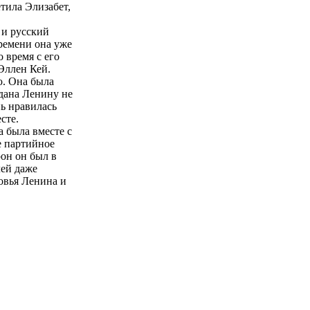
тила Элизабет,
 и русский
времени она уже
 время с его
Эллен Кей.
ю. Она была
едана Ленину не
нь нравилась
сте.
а была вместе с
е партийное
рон он был в
лей даже
овья Ленина и