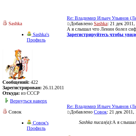
Re: Владимир Ильич Ульянов (Л
Sashka
Добавлено
Sashka
: 21 дек 2011,
А я слышал что Ленин болел си
Sashka's
Зарегистрируйтесь чтобы увид
Профиль
Сообщений:
422
Зарегистрирован:
26.11.2011
Откуда:
из СССР
Вернуться наверх
Re: Владимир Ильич Ульянов (Л
Совок
Добавлено
Совок
: 21 дек 2011,
Sashka писал(а):
А я слышал
Совок's
Профиль