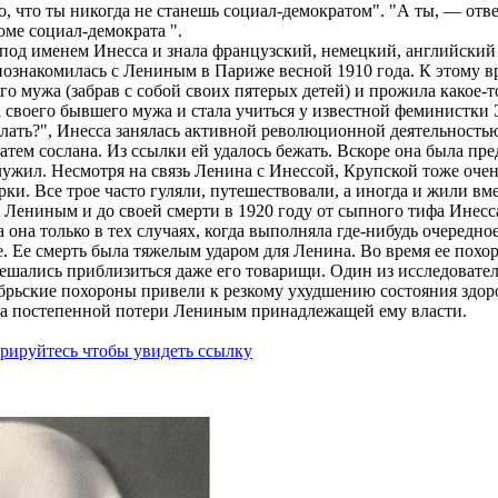
, что ты никогда не станешь социал-демократом". "А ты, — отве
оме социал-демократа ".
под именем Инесса и знала французский, немецкий, английский
а познакомилась с Лениным в Париже весной 1910 года. К этому 
го мужа (забрав с собой своих пятерых детей) и прожила какое-то
а своего бывшего мужа и стала учиться у известной феминистки 
лать?", Инесса занялась активной революционной деятельность
затем сослана. Из ссылки ей удалось бежать. Вскоре она была пр
служил. Несмотря на связь Ленина с Инессой, Крупской тоже оче
и. Все трое часто гуляли, путешествовали, а иногда и жили вме
с Лениным и до своей смерти в 1920 году от сыпного тифа Инесс
 она только в тех случаях, когда выполняла где-нибудь очередно
е. Ее смерть была тяжелым ударом для Ленина. Во время ее похо
 решались приблизиться даже его товарищи. Один из исследовате
ябрьские похороны привели к резкому ухудшению состояния здор
ета постепенной потери Лениным принадлежащей ему власти.
трируйтесь чтобы увидеть ссылку