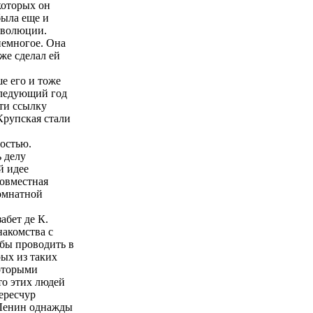
которых он
была еще и
революции.
немногое. Она
же сделал ей
е его и тоже
следующий год
сти ссылку
Крупская стали
мостью.
ь делу
й идее
совместная
комнатной
абет де К.
накомства с
 бы проводить в
рых из таких
которыми
то этих людей
ересчур
 Ленин однажды