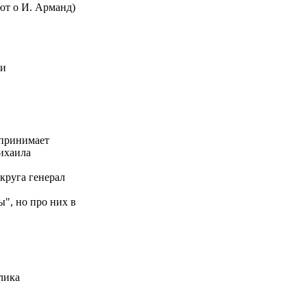
ют о И. Арманд)
ии
 принимает
Михаила
круга генерал
ы", но про них в
лика