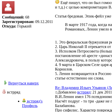
Ещё пишут, что он был гомос
и т.д.) с целью компрометации В
Статья бредовая. Эпик-фейл уже 
Сообщений:
68
Зарегистрирован:
09.12.2011
В марте 1917 года, когда 
Откуда:
Горький
Романовых, Ленин умело в
1. Это февральская буржуазная 
2. Царь Николай II отрекается от
3. Исполком Петросовета (больш
постановление об аресте «динас
Александровича, в пользу которо
4. 9 марта в Царском Селе царя
Корнилов.
5. Ленин возвращается в Россию
статье естественно ни слова.
Вернуться наверх
Re: Владимир Ильич Ульянов (Л
встрряд
Добавлено
встрряд
: 21 дек 2011
В.И.Ленин имел 176 псевдонимо
встрряд's
Насчёт подруг - то три -даже не
Профиль
Балабанова.
Про сифилис. Характер поврежде