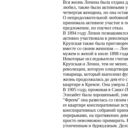
Вся жизнь Ленина была отдана д
любил, также были активными у
четвертая женщина, но она оста
О непродолжительной любовной 
принимала активное участие в п
предложение, но поучил отказ.
В 1894 году Ленин познакомился
активно участвовала в революц
Крупская также была приговорен
вместе со своим женихом — Лен
мужем и женой в июле 1898 года
Некоторые исследователи считаю
Крупская и Ленин, тем не менее,
революции, которую олицетворя
товарища, который выполнял фун
жизнь продолжалась до дня его 
квартире в Кремле. Она умерла 27
В 1905 году, проживая в Санкт-
Элизабет была хорошенькой, умн
"Фреем" она развелась со своим 
ее квартире конспиративные встр
конспиративных собраний приним
перерывами, на протяжении девя
просто невозможно примирить. В
утонченным и буржуазным. Дело