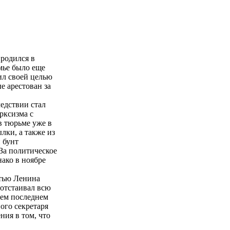
родился в
мье было еще
вил своей целью
е арестован за
едствии стал
рксизма с
в тюрьме уже в
лки, а также из
 бунт
За политическое
ако в ноябре
ртью Ленина
 отстаивал всю
оем последнем
ого секретаря
ия в том, что