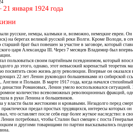
24
 21 января 1924 года
жизни
ли русские, немцы, калмыки и, возможно, немецкие евреи. Он 
ск) на берегах великой русской реки Волги. Кроме Володи, в се
го старший брат был повешен за участие в заговоре, который ста
кого царя Александра III. Через 7 месяцев Владимир был впервы
рации.
тал пользоваться своим партийным псевдонимом, который впосл
адолго до этого, однако, этот невысокий коренастый теоретик ма
ю посвятить свою жизнь делу революции. Впервые он оказался 
дующих 22 лет Ленин руководил большевиками из сибирской ссы
Англии и Польши. В марте 1917 года, когда начался стихийный
в династии Романовых, Ленин умело воспользовался ситуацией. 
огромное количество всевозможных революционных фракций, одн
решла в руки Ленина и большевиков.
на у власти были жестокими и кровавыми. Незадолго перед сме
он практически предал простых трудящихся, интересы которых он
ал, что оставляет после себя еще более жуткое наследство: в св
, Ленин потребовал, чтобы Сталин был смещен с поста Генеральн
оцким и другими товарищами по партии высказывались подозрен
лина.