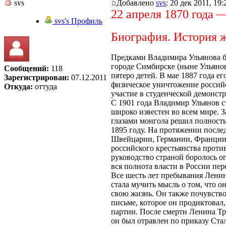
svs
Добавлено
svs
: 20 дек 2011, 19:
22 апреля 1870 года —
svs's Профиль
Биография. История 
Предками Владимира Ульянова бы
городе Симбирске (ныне Ульянов
Сообщений:
118
пятеро детей. В мае 1887 года е
Зарегистрирован:
07.12.2011
физическое уничтожение российс
Откуда:
оттуда
участие в студенческой демонст
С 1901 года Владимир Ульянов с
широко известен во всем мире. З
глазами монгола решил полность
1895 году. На протяжении после
Швейцарии, Германии, Франции, 
российского крестьянства проти
руководство страной боролось 
вся полнота власти в России пе
Все шесть лет пребывания Лени
стала мучить мысль о том, что 
свою жизнь. Он также почувствов
письме, которое он продиктовал
партии. После смерти Ленина Тр
он был отравлен по приказу Ста