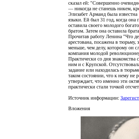
сказал ей: "Совершенно очевидно
— никогда не станешь никем, кр
Элизабет Арманд была известна 
языки. Ей был 31 год, когда он
оставила своего молодого богато
братом. Затем она оставила брат
Прочитав работу Ленина "Что де
арестована, посажена в тюрьму, 
меньше, чем делу, которому он 
компания молодой революционерк
Практически со дня знакомства 
ним и с Крупской. Отсутствовала
задание или находилась в тюрьм
таком состоянии, что к нему не
утверждает, что именно эти окт
практически стали точкой отсч
Источник информации:
Зарегис
Вложения