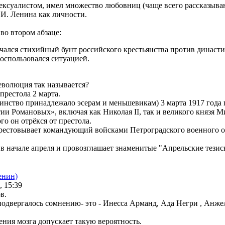
ексуалистом, имел множество любовниц (чаще всего рассказыва
.И. Ленина как личности.
во втором абзаце:
начался стихийный бунт российского крестьянства против династ
оспользовался ситуацией.
революция так называется?
 престола 2 марта.
инство принадлежало эсерам и меньшевикам) 3 марта 1917 года
тии Романовых», включая как Николая II, так и великого князя 
го он отрёкся от престола.
 арестовывает командующий войсками Петроградского военного о
 в начале апреля и провозглашает знаменитые "Апрельские тезис
енин)
, 15:39
в.
 подвергалось сомнению- это - Инесса Арманд, Ада Негри , Анже
ния мозга допускает такую вероятность.