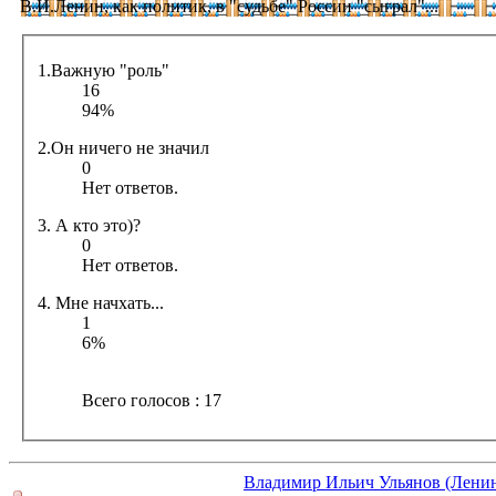
В.И.Ленин, как политик, в "судьбе" России "сыграл"...
1.Важную "роль"
16
94%
2.Он ничего не значил
0
Нет ответов.
3. А кто это)?
0
Нет ответов.
4. Мне начхать...
1
6%
Всего голосов : 17
Владимир Ильич Ульянов (Лени