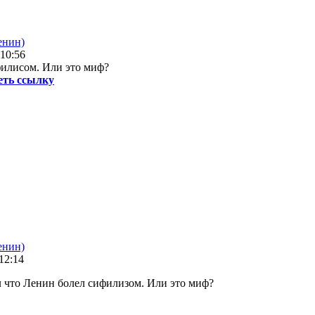
енин)
 10:56
филисом. Или это миф?
еть ссылку
енин)
 12:14
 что Ленин болел сифилизом. Или это миф?