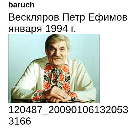
baruch
Вескляров Петр Ефимович 
января 1994 г.
120487_20090106132053.j
3166