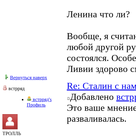
Ленина что ли?
Вообще, я счита
любой другой ру
состоялся. Особ
Ливии здорово с
Вернуться наверх
Re: Сталин с на
встрряд
Добавлено
встр
встрряд's
Профиль
Это ваше мнение
разваливалась.
ТРОЛЛЬ