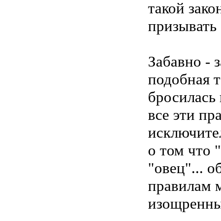
такой зако
призывать
Забавно - 
подобная т
бросилась 
все эти пр
исключител
о том что 
"овец"... 
правилам м
изощренны