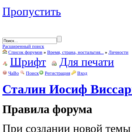
Пропустить
Расширенный поиск
Список форумов
»
Время, страна, ностальгия...
»
Личности
Шрифт
Для печати
ЧаВо
Поиск
Регистрация
Вход
Сталин Иосиф Висса
Правила форума
При создании новой темы 