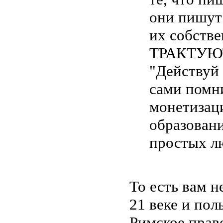
они пишут
их собств
ТРАКТУЮТ
"Действуй 
сами помни
монетизаци
образовани
простых лю
То есть вам н
21 веке и пол
Римское право