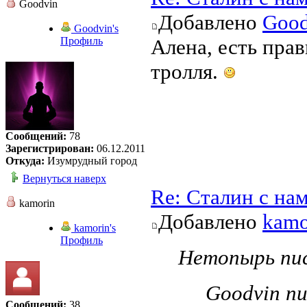
Goodvin
Добавлено
Good
Goodvin's
Профиль
Алена, есть прави
тролля.
Сообщений:
78
Зарегистрирован:
06.12.2011
Откуда:
Изумрудный город
Вернуться наверх
Re: Сталин с на
kamorin
Добавлено
kamo
kamorin's
Профиль
Нетопырь пис
Goodvin пи
Сообщений:
38