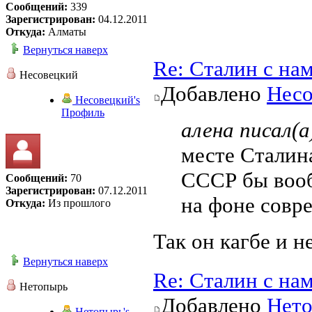
Сообщений:
339
Зарегистрирован:
04.12.2011
Откуда:
Алматы
Вернуться наверх
Re: Сталин с на
Несовецкий
Добавлено
Несо
Несовецкий's
Профиль
алена писал(а
месте Сталин
СССР бы вооб
Сообщений:
70
Зарегистрирован:
07.12.2011
на фоне совр
Откуда:
Из прошлого
Так он кагбе и н
Вернуться наверх
Re: Сталин с на
Нетопырь
Добавлено
Нет
Нетопырь's