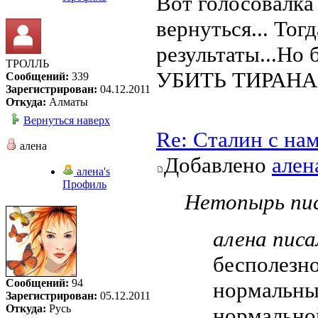
Вот голосовалка 
вернуться... Тог
результаты...Но 
ТРОЛЛЬ
УБИТЬ ТИРАНА
Сообщений:
339
Зарегистрирован:
04.12.2011
Откуда:
Алматы
Вернуться наверх
Re: Сталин с на
алена
Добавлено
ален
алена's
Профиль
Нетопырь пис
алена писа
бесполезно
Сообщений:
94
нормальны
Зарегистрирован:
05.12.2011
Откуда:
Русь
нормальной