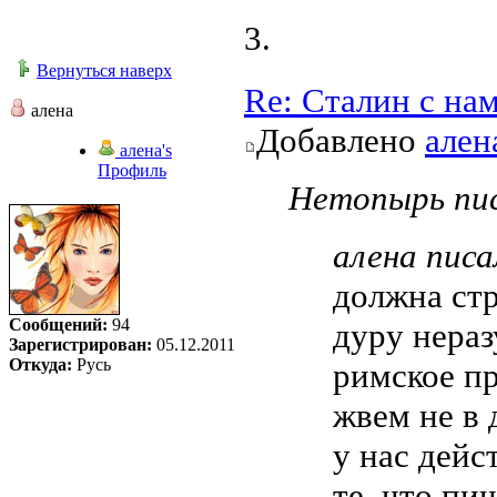
3.
Вернуться наверх
Re: Сталин с на
алена
Добавлено
ален
алена's
Профиль
Нетопырь пис
алена писа
должна ст
Сообщений:
94
дуру нераз
Зарегистрирован:
05.12.2011
Откуда:
Русь
римское пр
жвем не в 
у нас дейс
те, что пи