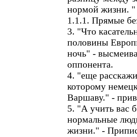
нормой жизни. "
1.1.1. Прямые б
3. "Что касател
половины Европы
ночь" - высмеив
оппонента.
4. "еще расскаж
которому немец
Варшаву." - при
5. "А учить вас 
нормальные люди
жизни." - Припи