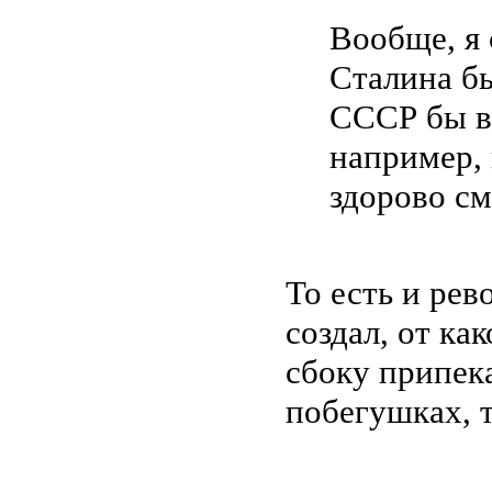
Вообще, я 
Сталина б
СССР бы в
например,
здорово см
То есть и ре
создал, от ка
сбоку припека
побегушках, т