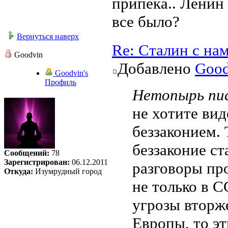
припека.. Ленин
все было?
Вернуться наверх
Re: Сталин с на
Goodvin
Добавлено
Good
Goodvin's
Профиль
Нетопырь пис
не хотите ви
беззаконием. 
беззаконие ст
Сообщений:
78
Зарегистрирован:
06.12.2011
разговоры про
Откуда:
Изумрудный город
не только в С
угрозы вторж
Европы, то эт