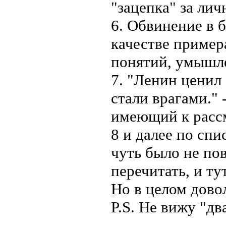
"зацепка" за лич
6. Обвинение в б
качестве пример
понятий, умышл
7. "Ленин ценил 
стали врагами." 
имеющий к расс
8 и далее по спи
чуть было не по
перечитать, и ту
Но в целом дово
P.S. Не вижу "дв