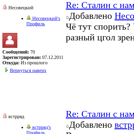
Re: Сталин с на
Несовецкий
Добавлено
Несо
Несовецкий's
Профиль
Чё тут спорить?
разный цгол зрен
Сообщений:
70
Зарегистрирован:
07.12.2011
Откуда:
Из прошлого
Вернуться наверх
Re: Сталин с на
встрряд
Добавлено
встр
встрряд's
Профиль