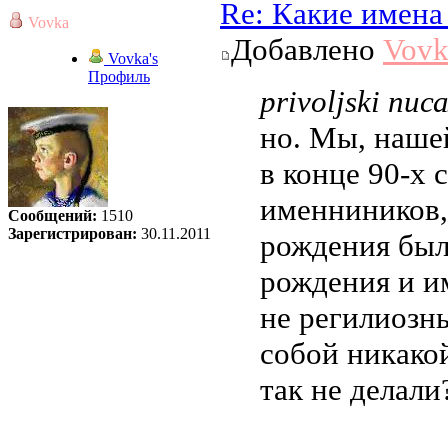
Re: Какие имена
Vovka
Добавлено
Vovk
Vovka's
Профиль
privoljski писа
но. Мы, наше
в конце 90-х 
именниников,
Сообщений:
1510
Зарегистрирован:
30.11.2011
рождения был
рождения и и
не регилиозны
собой никако
так не делали