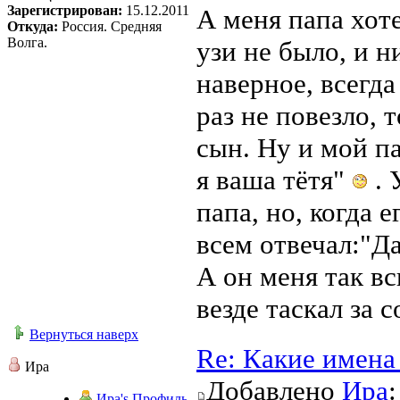
Зарегистрирован:
15.12.2011
А меня папа хоте
Откуда:
Россия. Средняя
Волга.
узи не было, и н
наверное, всегда
раз не повезло, 
сын. Ну и мой пап
я ваша тётя"
. 
папа, но, когда 
всем отвечал:"Да
А он меня так в
везде таскал за с
Вернуться наверх
Re: Какие имена
Ира
Добавлено
Ира
Ира's Профиль