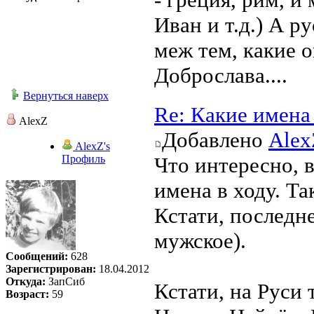
Иван и т.д.) А р
меж тем, какие 
Доброслава....
Вернуться наверх
Re: Какие имена
AlexZ
Добавлено
Alex
AlexZ's
Профиль
Что интересно, 
имена в ходу. Та
Кстати, последне
мужское).
Сообщений:
628
Зарегистрирован:
18.04.2012
Откуда:
ЗапСиб
Кстати, на Руси
Возраст:
59