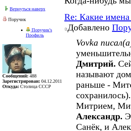
Когда-нибудь мы
Вернуться наверх
Re: Какие имена
Поручик
Добавлено
Пор
Поручик's
Профиль
Vovka писал(а
уменьшитель
Дмитрий.
Се
называют дом
Сообщений:
488
Зарегистрирован:
04.12.2011
раньше - Мит
Откуда:
Столица СССР
сохранилось).
Митрием, Ми
Александр.
Эт
Санёк, и Алек