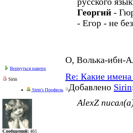
русского язык
Георгий
- Гю
- Егор - не б
О, Волька-ибн-А
Вернуться наверх
Re: Какие имена
Sirin
Добавлено
Sirin
Sirin's Профиль
AlexZ писал(а
Сообщений:
461