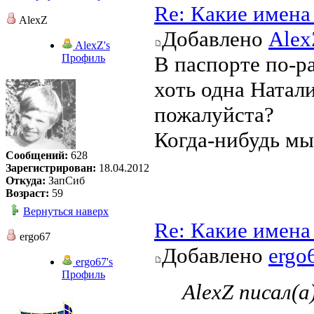
Re: Какие имена
AlexZ
Добавлено
Alex
AlexZ's
Профиль
В паспорте по-ра
хоть одна Натал
пожалуйста?
Когда-нибудь мы
Сообщений:
628
Зарегистрирован:
18.04.2012
Откуда:
ЗапСиб
Возраст:
59
Вернуться наверх
Re: Какие имена
ergo67
Добавлено
ergo
ergo67's
Профиль
AlexZ писал(а