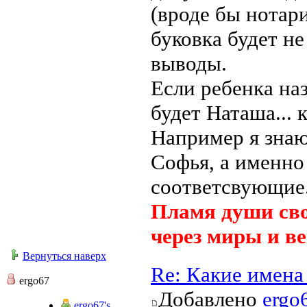
(вроде бы нотари
буковка будет не
выводы.
Если ребенка наз
будет Наташа... 
Например я знаю
Софья, а именно
соответсвующие.
Пламя души сво
через миры и ве
Вернуться наверх
Re: Какие имена
ergo67
Добавлено
ergo
ergo67's