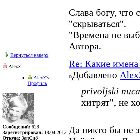
Слава богу, что 
"скрываться".
"Времена не выб
Автора.
Вернуться наверх
Re: Какие имена
AlexZ
Добавлено
Alex
AlexZ's
Профиль
privoljski писа
хитрят", не х
Сообщений:
628
Да никто бы не 
Зарегистрирован:
18.04.2012
Откуда:
ЗапСиб