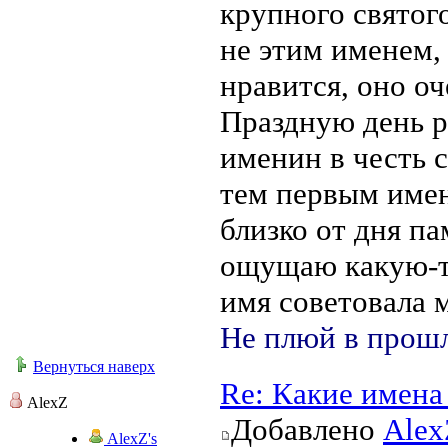
крупного святог
не этим именем,
нравится, оно оч
Праздную день 
именин в честь с
тем первым имен
близко от дня па
ощущаю какую-то
имя советовала м
Не плюй в прошл
Вернуться наверх
Re: Какие имена
AlexZ
Добавлено
Alex
AlexZ's