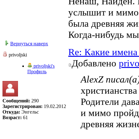
Ненаш, Найдён. Р
услышит и мимо 
была древняя жи
Когда-нибудь мы
Вернуться наверх
Re: Какие имена
privoljski
Добавлено
privo
privoljski's
Профиль
AlexZ писал(а
христианства
Родители дава
Сообщений:
290
Зарегистрирован:
19.02.2012
и мимо пройдё
Откуда:
Энгельс
Возраст:
61
древняя жизн