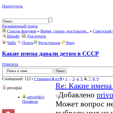
Пропустить
Расширенный поиск
Список форумов
»
Время, страна, ностальгия...
»
Советский 
Шрифт
Для печати
ЧаВо
Поиск
Регистрация
Вход
Какие имена давали детям в СССР
Ответить
Сообщений: 123 •
Страница
6
из
9
•
1
...
3
,
4
,
5
,
6
,
7
,
8
,
9
Re: Какие имена
privoljski
Добавлено
privo
privoljski's
Профиль
Может вопрос не
выбрали имя из к