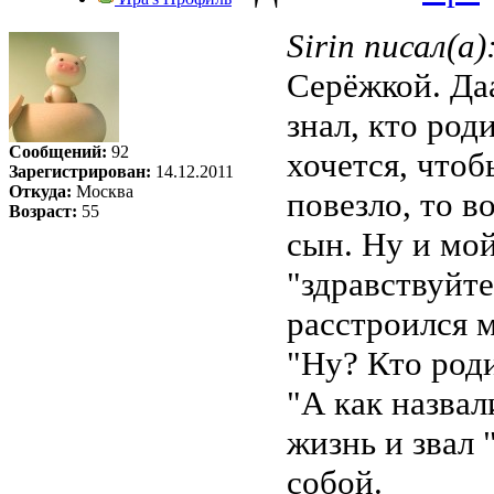
Sirin писал(а)
Серёжкой. Даа
знал, кто род
Сообщений:
92
хочется, чтобы
Зарегистрирован:
14.12.2011
Откуда:
Москва
повезло, то в
Возраст:
55
сын. Ну и мой 
"здравствуйте
расстроился м
"Ну? Кто роди
"А как назвал
жизнь и звал 
собой.