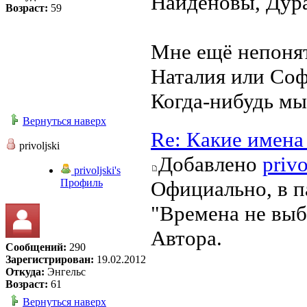
Найдёновы, Дур
Возраст:
59
Мне ещё непонят
Наталия или Соф
Когда-нибудь мы
Вернуться наверх
Re: Какие имена
privoljski
Добавлено
privo
privoljski's
Профиль
Официально, в па
"Времена не выб
Автора.
Сообщений:
290
Зарегистрирован:
19.02.2012
Откуда:
Энгельс
Возраст:
61
Вернуться наверх