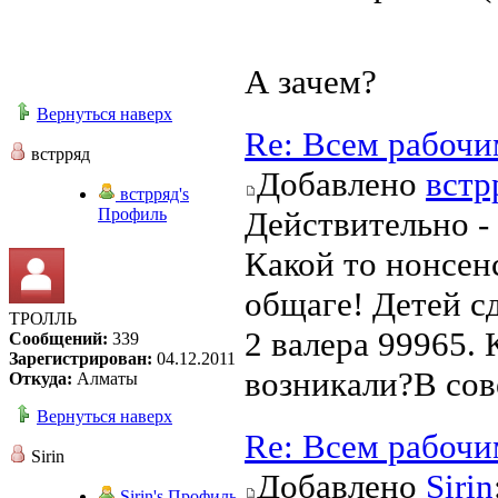
А зачем?
Вернуться наверх
Re: Всем рабочи
встрряд
Добавлено
встр
встрряд's
Профиль
Действительно -
Какой то нонсенс
общаге! Детей сд
ТРОЛЛЬ
2 валера 99965. 
Сообщений:
339
Зарегистрирован:
04.12.2011
возникали?В сов
Откуда:
Алматы
Вернуться наверх
Re: Всем рабочи
Sirin
Добавлено
Sirin
Sirin's Профиль