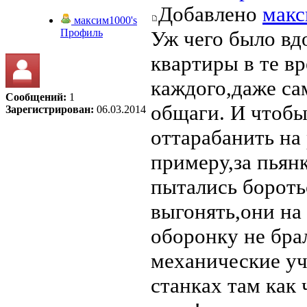
Добавлено
мак
максим1000's
Профиль
Уж чего было вдо
квартиры в те в
каждого,даже са
Сообщений:
1
общаги. И чтобы
Зарегистрирован:
06.03.2014
оттарабанить на
примеру,за пьян
пытались бороть
выгонять,они на 
оборонку не брал
механические уч
станках там как