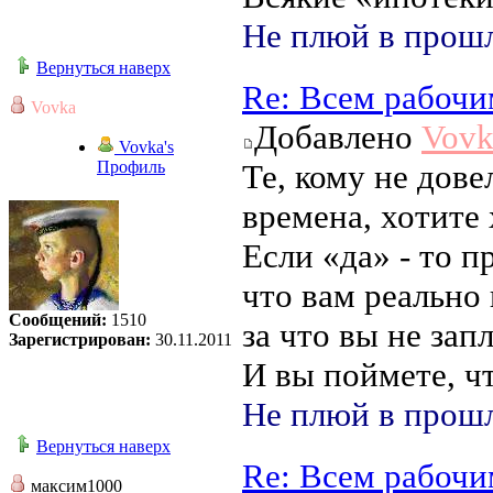
Не плюй в прошл
Вернуться наверх
Re: Всем рабочи
Vovka
Добавлено
Vovk
Vovka's
Профиль
Те, кому не дове
времена, хотите 
Если «да» - то п
что вам реально
Сообщений:
1510
за что вы не зап
Зарегистрирован:
30.11.2011
И вы поймете, ч
Не плюй в прошл
Вернуться наверх
Re: Всем рабочи
максим1000