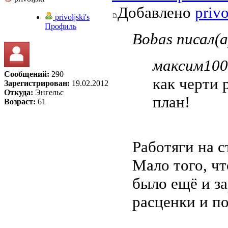
Добавлено
privo
privoljski's
Профиль
Bobas писал(а
максим1000
Сообщений:
290
как черти 
Зарегистрирован:
19.02.2012
Откуда:
Энгельс
план!
Возраст:
61
Работяги на с
Мало того, чт
было ещё и з
расценки и п