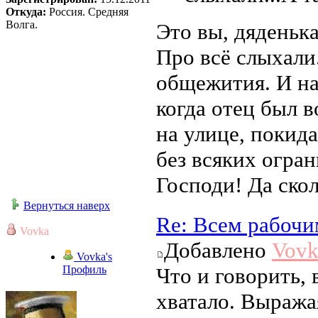
Откуда:
Россия. Средняя
Волга.
Это вы, дяденька
Про всё слыхали
общежития. И на
когда отец был в
на улице, покид
без всяких огра
Господи! Да ско
Вернуться наверх
Re: Всем рабочи
Vovka
Добавлено
Vovk
Vovka's
Профиль
Что и говорить, 
хватало. Выража