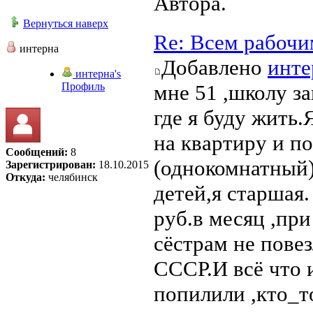
Автора.
Вернуться наверх
Re: Всем рабочи
интерна
Добавлено
инте
интерна's
Профиль
мне 51 ,школу за
где я буду жить.
на квартиру и п
Сообщений:
8
(однокомнатный)
Зарегистрирован:
18.10.2015
Откуда:
челябинск
детей,я старшая.
руб.в месяц ,
сёстрам не пове
СССР.И всё что 
попилили ,кто_т