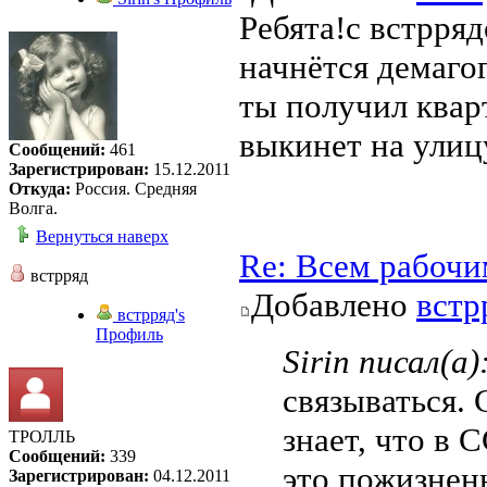
Ребята!с встрря
начнётся демагог
ты получил кварт
выкинет на улицу
Сообщений:
461
Зарегистрирован:
15.12.2011
Откуда:
Россия. Средняя
Волга.
Вернуться наверх
Re: Всем рабочи
встрряд
Добавлено
встр
встрряд's
Профиль
Sirin писал(а)
связываться. 
знает, что в 
ТРОЛЛЬ
Сообщений:
339
это пожизненн
Зарегистрирован:
04.12.2011