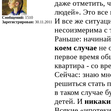
даже отметить, 
людей». Это все 
Сообщений:
1510
И все же ситуац
Зарегистрирован:
30.11.2011
несоизмерима с 
Раньше: начинай 
коем случае
не 
первое время об
квартира - со вр
Сейчас: знаю мн
решиться стать 
в таком случае б
детей. И
никаки
Всякие «ипотеки»