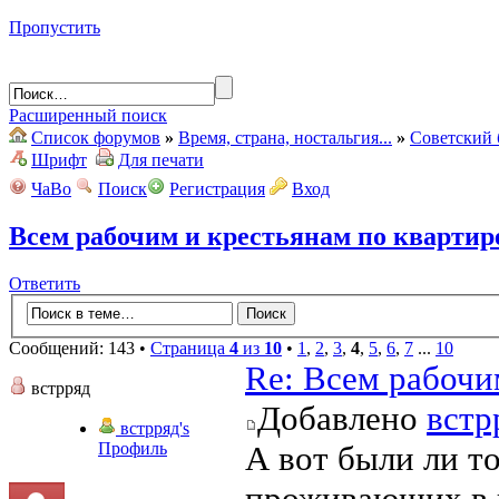
Пропустить
Расширенный поиск
Список форумов
»
Время, страна, ностальгия...
»
Советский 
Шрифт
Для печати
ЧаВо
Поиск
Регистрация
Вход
Всем рабочим и крестьянам по квартир
Ответить
Сообщений: 143 •
Страница
4
из
10
•
1
,
2
,
3
,
4
,
5
,
6
,
7
...
10
Re: Всем рабочи
встрряд
Добавлено
встр
встрряд's
Профиль
А вот были ли т
проживающих в 