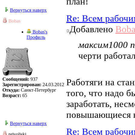
план!
Вернуться наверх
Re: Всем рабочи
Bobas
Добавлено
Boba
Bobas's
Профиль
максим1000 п
черти работал
Сообщений:
937
Работяги на стан
Зарегистрирован:
24.03.2012
Откуда:
Санкт-Петербург
того, что надо 
Возраст:
65
заработать, нес
повышающиеся 
Вернуться наверх
Re: Всем рабочи
privoljski