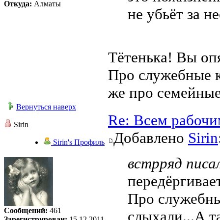
Откуда:
Алматы
не убьёт за не
Тётенька! Вы опя
Про служебные к
же про семейные
Вернуться наверх
Re: Всем рабочи
Sirin
Добавлено
Sirin
Sirin's Профиль
встрряд писал
передёргивает
Про служебны
Сообщений:
461
слыхали...А т
Зарегистрирован:
15.12.2011