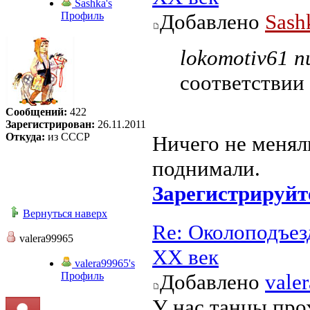
Sashka's
Профиль
Добавлено
Sash
lokomotiv61 п
соответствии 
Сообщений:
422
Зарегистрирован:
26.11.2011
Откуда:
из СССР
Ничего не менял
поднимали.
Зарегистрируйт
Вернуться наверх
Re: Околоподъез
valera99965
ХХ век
valera99965's
Профиль
Добавлено
vale
У нас танцы прох