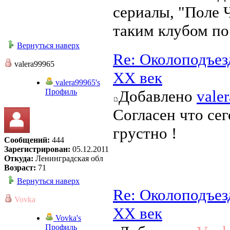
сериалы, "Поле 
таким клубом по
Вернуться наверх
Re: Околоподъез
valera99965
ХХ век
valera99965's
Профиль
Добавлено
vale
Согласен что сег
грустно !
Сообщений:
444
Зарегистрирован:
05.12.2011
Откуда:
Ленинградская обл
Возраст:
71
Вернуться наверх
Re: Околоподъез
Vovka
ХХ век
Vovka's
Профиль