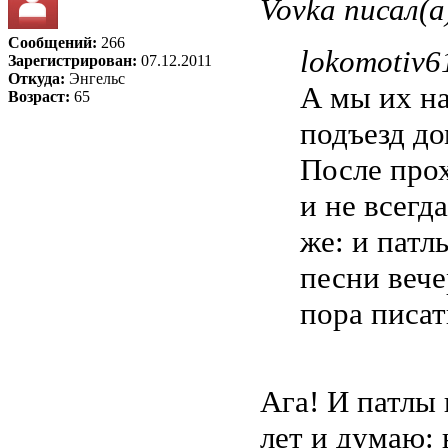
Vovka писал(а
Сообщений:
266
lokomotiv6
Зарегистрирован:
07.12.2011
Откуда:
Энгельс
А мы их н
Возраст:
65
подъезд до
После про
и не всегд
же: и патлы
песни вече
пора писат
Ага! И патлы 
лет и думаю: 