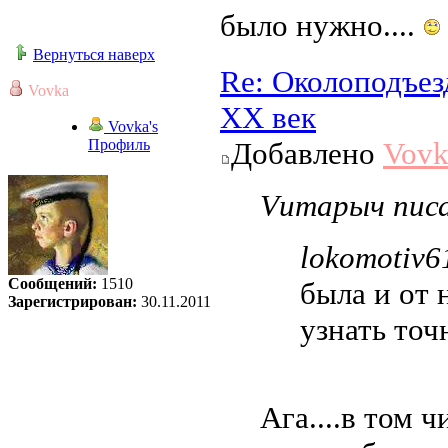
было нужно....
Вернуться наверх
Re: Околоподъез
Vovka
ХХ век
Vovka's
Профиль
Добавлено
Vovk
Vитарыч писа
lokomotiv6
Сообщений:
1510
была и от 
Зарегистрирован:
30.11.2011
узнать точн
Ага....в том ч