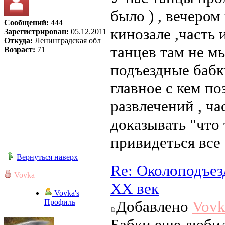
было ) , вечером
Сообщений:
444
кинозале ,часть 
Зарегистрирован:
05.12.2011
Откуда:
Ленинградская обл
танцев там не м
Возраст:
71
подъездные бабки
главное с кем п
развлечений , ч
доказывать "что 
привидеться все 
Вернуться наверх
Re: Околоподъез
Vovka
ХХ век
Vovka's
Профиль
Добавлено
Vovk
Бабки еще любил