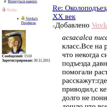
Вернуться наверх
Re: Околоподъез
Vovka
ХХ век
Vovka's
Профиль
Добавлено
Vovk
acsacalca пис
класс.Все на 
что некогда с
Сообщений:
1510
Зарегистрирован:
30.11.2011
подъезда давн
помогали рас
расскажут:где
приводил,с ке
долго не пон
дошло,что все