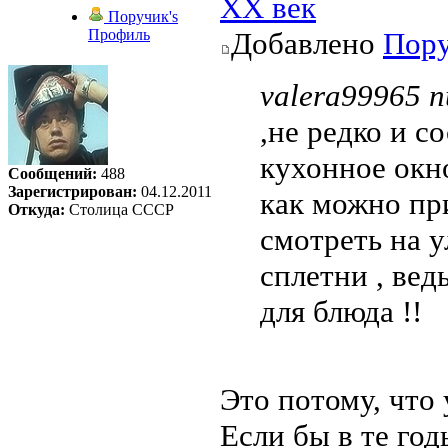
ХХ век
Поручик's
Профиль
Добавлено
Пор
valera99965 п
,не редко и со
кухонное окно
Сообщений:
488
Зарегистрирован:
04.12.2011
как можно пр
Откуда:
Столица СССР
смотреть на у
сплетни , вед
для блюда !!
Это потому, что
Если бы в те год