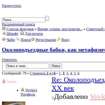
Пропустить
Расширенный поиск
Список форумов
»
Время, страна, ностальгия...
»
Советский 
Шрифт
Для печати
ЧаВо
Поиск
Регистрация
Вход
Околоподъездные бабки, как метафизич
Ответить
Сообщений: 79 •
Страница
2
из
6
•
1
,
2
,
3
,
4
,
5
,
6
Re: Околоподъез
Vovka
ХХ век
Vovka's
Профиль
Добавлено
Vovk