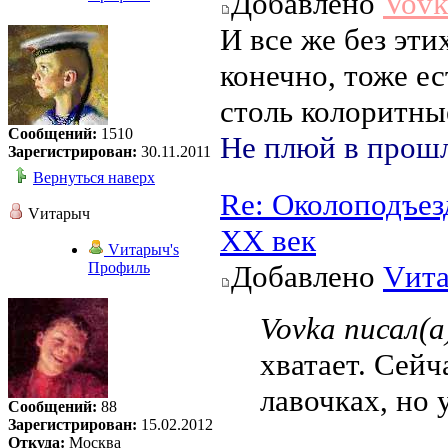
Добавлено
Vovk
И все же без эти
конечно, тоже ес
столь колоритны
Сообщений:
1510
Не плюй в прошл
Зарегистрирован:
30.11.2011
Вернуться наверх
Re: Околоподъез
Vитарыч
ХХ век
Vитарыч's
Профиль
Добавлено
Vит
Vovka писал(а
хватает. Сейч
лавочках, но 
Сообщений:
88
Зарегистрирован:
15.02.2012
Откуда:
Москва