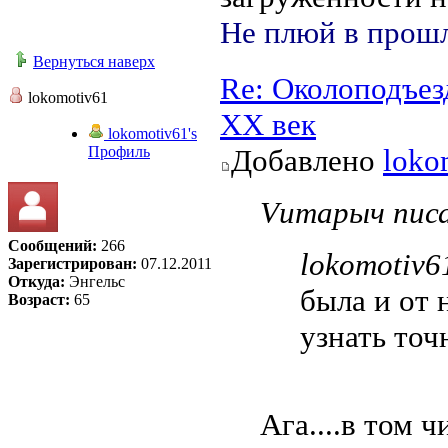
Не плюй в прошл
Вернуться наверх
Re: Околоподъез
lokomotiv61
ХХ век
lokomotiv61's
Профиль
Добавлено
loko
Vитарыч писа
Сообщений:
266
lokomotiv6
Зарегистрирован:
07.12.2011
Откуда:
Энгельс
была и от 
Возраст:
65
узнать точн
Ага....в том ч