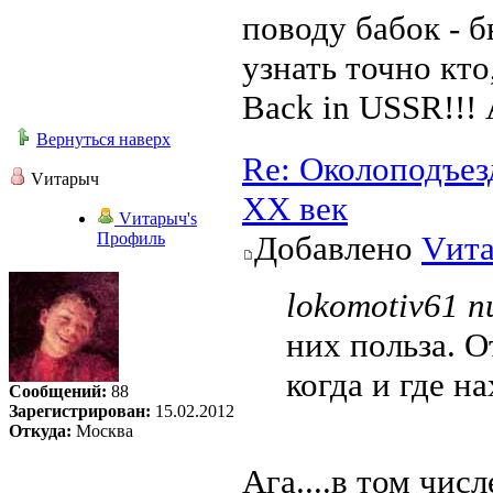
поводу бабок - 
узнать точно кто
Back in USSR!!! 
Вернуться наверх
Re: Околоподъез
Vитарыч
ХХ век
Vитарыч's
Профиль
Добавлено
Vит
lokomotiv61 п
них польза. О
когда и где н
Сообщений:
88
Зарегистрирован:
15.02.2012
Откуда:
Москва
Ага....в том числ