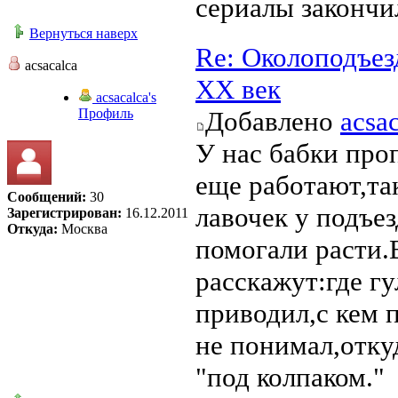
сериалы закончи
Вернуться наверх
Re: Околоподъез
acsacalca
ХХ век
acsacalca's
Профиль
Добавлено
acsa
У нас бабки проп
еще работают,так
Сообщений:
30
лавочек у подъез
Зарегистрирован:
16.12.2011
Откуда:
Москва
помогали расти.
расскажут:где гу
приводил,с кем п
не понимал,отку
"под колпаком."