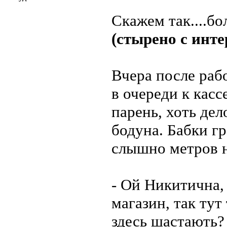
Скажем так....бо
(стырено с инте
Вчера после раб
в очереди к касс
парень, хоть дел
бодуна. Бабки г
слышно метров н
- Ой Никитична, 
магазин, так тут
здесь шастають?