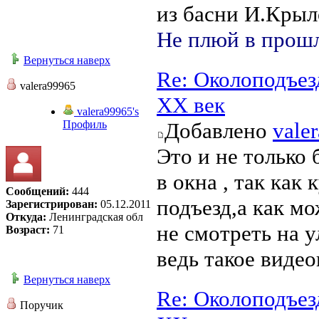
из басни И.Крыл
Не плюй в прошл
Вернуться наверх
Re: Околоподъез
valera99965
ХХ век
valera99965's
Профиль
Добавлено
vale
Это и не только 
в окна , так как
Сообщений:
444
подъезд,а как м
Зарегистрирован:
05.12.2011
Откуда:
Ленинградская обл
не смотреть на у
Возраст:
71
ведь такое видео
Вернуться наверх
Re: Околоподъез
Поручик