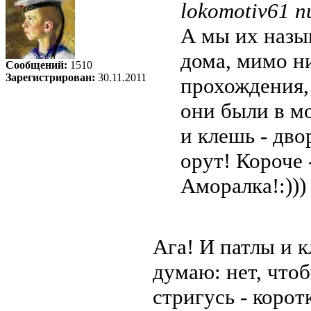
lokomotiv61 п
А мы их назы
дома, мимо ни
Сообщений:
1510
Зарегистрирован:
30.11.2011
прохождения,
они были в мо
и клешь - дво
орут! Короче 
Аморалка!:)))
Ага! И патлы и к
думаю: нет, чтоб
стригусь - корот