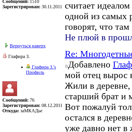
Сообщений:
1510
считает идеалом 
Зарегистрирован:
30.11.2011
одной из самых 
говорят, что там
Не плюй в прошл
Вернуться наверх
Re: Многодетны
Глафира З.
Добавлено
Глаф
Глафира З.'s
Профиль
мой отец вырос 
Жили в деревне, 
старший брат и м
Сообщений:
76
Вот пожалуй тол
Зарегистрирован:
08.12.2011
Откуда:
заМКАДье
остался в деревн
уже давно нет в