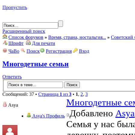
Пропустить
Расширенный поиск
Список форумов
»
Время, страна, ностальгия...
»
Советский 
Шрифт
Для печати
ЧаВо
Поиск
Регистрация
Вход
Многодетные семьи
Ответить
Сообщений: 37 •
Страница
1
из
3
•
1
,
2
,
3
Многодетные се
Asya
Добавлено
Asya
Asya's Профиль
Семья у нас был
девочку, поэтому