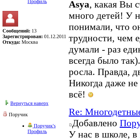
Профиль
Asya
, какая Вы 
много детей! У н
понимали, что о
Сообщений:
13
трудности, чем 
Зарегистрирован:
01.12.2011
Откуда:
Москва
думали - раз еди
всегда было так)
росла. Правда, 
Никогда даже не 
всё!
Вернуться наверх
Re: Многодетны
Поручик
Добавлено
Пор
Поручик's
Профиль
У нас в школе, в