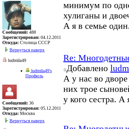
минимум по одно
хулиганы и двое
А я в семье один
Сообщений:
488
Зарегистрирован:
04.12.2011
Откуда:
Столица СССР
Вернуться наверх
Re: Многодетны
ludmila49
Добавлено
ludm
ludmila49's
Профиль
А у нас во дворе
них трое сыновей
у кого сестра. А
Сообщений:
36
Зарегистрирован:
05.12.2011
Откуда:
Москва
Вернуться наверх
Re: Многодетны