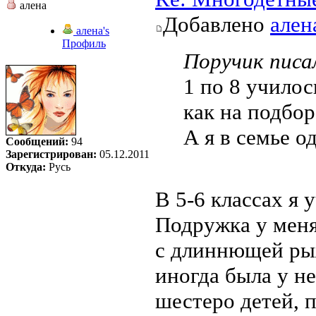
алена
Добавлено
ален
алена's
Профиль
Поручик писал
1 по 8 училос
как на подбор
А я в семье о
Сообщений:
94
Зарегистрирован:
05.12.2011
Откуда:
Русь
В 5-6 классах я 
Подружка у меня
с длиннющей рыж
иногда была у не
шестеро детей, 