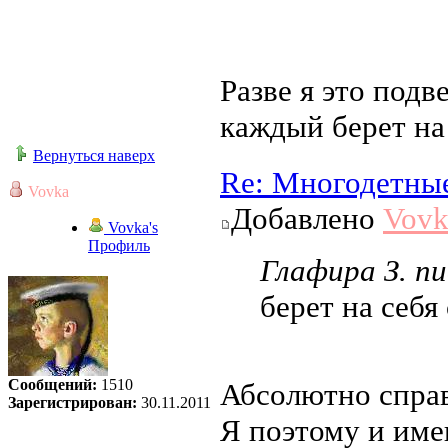
Разве я это подв
каждый берет на 
Вернуться наверх
Re: Многодетны
Vovka
Добавлено
Vovk
Vovka's
Профиль
Глафира З. пи
берет на себя
Сообщений:
1510
Абсолютно справ
Зарегистрирован:
30.11.2011
Я поэтому и име