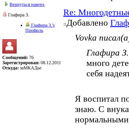
Вернуться наверх
Re: Многодетны
Глафира З.
Добавлено
Глаф
Глафира З.'s
Профиль
Vovka писал(а
Глафира З.
Сообщений:
76
много дете
Зарегистрирован:
08.12.2011
Откуда:
заМКАДье
себя надеят
Я воспитал по
знаю. С внук
нормальными