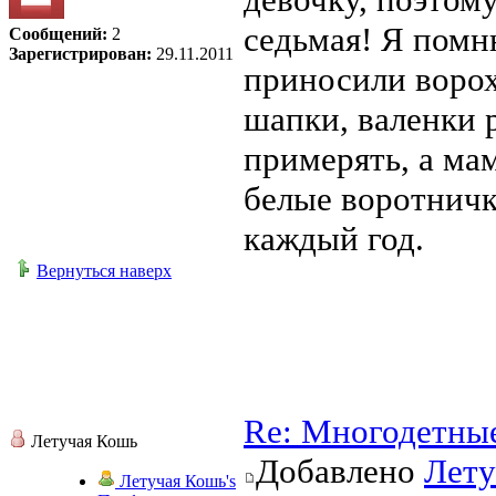
седьмая! Я помн
Сообщений:
2
Зарегистрирован:
29.11.2011
приносили ворох
шапки, валенки 
примерять, а ма
белые воротничк
каждый год.
Вернуться наверх
Re: Многодетны
Летучая Кошь
Добавлено
Лету
Летучая Кошь's