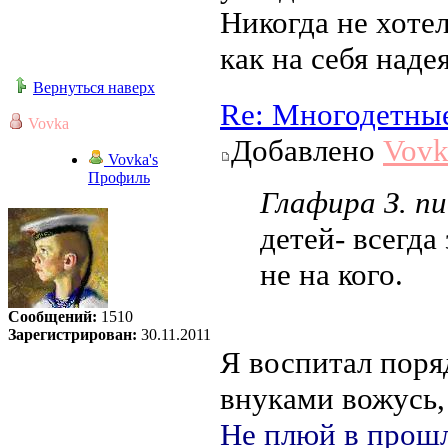
Никогда не хотел
как на себя надея
Вернуться наверх
Re: Многодетны
Vovka
Добавлено
Vovk
Vovka's
Профиль
Глафира З. пи
детей- всегда
не на кого.
Сообщений:
1510
Зарегистрирован:
30.11.2011
Я воспитал поря
внуками вожусь
Не плюй в прошл