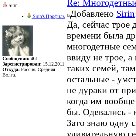
Re: Многодетны
Sirin
Добавлено
Sirin
Sirin's Профиль
Да, сейчас трое 
времени была дру
многодетные сем
ввиду не трое, а
Сообщений:
461
Зарегистрирован:
15.12.2011
таких семей, там
Откуда:
Россия. Средняя
Волга.
остальные - умст
не дураки от при
когда им вообще
бы. Одевались - 
Зато знаю одну 
удивительную се