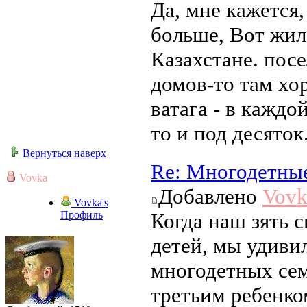
Да, мне кажется,
больше, Вот жила
Казахстане. пос
домов-то там хор
ватага - в кажд
то и под десяток
Вернуться наверх
Re: Многодетны
Vovka
Добавлено
Vovk
Vovka's
Профиль
Когда наш зять с
детей, мы удиви
многодетных сем
третьим ребенко