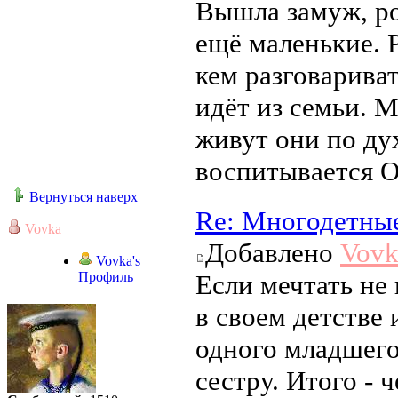
Вышла замуж, ро
ещё маленькие. 
кем разговариват
идёт из семьи. 
живут они по ду
воспитывается
Вернуться наверх
Re: Многодетны
Vovka
Добавлено
Vovk
Vovka's
Профиль
Если мечтать не 
в своем детстве
одного младшего
сестру. Итого - 