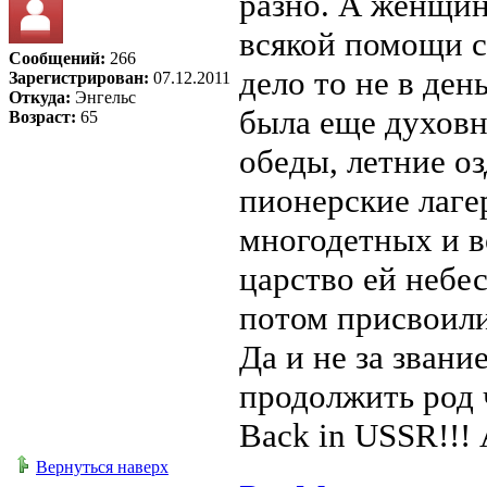
разно. А женщины
всякой помощи с
Сообщений:
266
дело то не в ден
Зарегистрирован:
07.12.2011
Откуда:
Энгельс
была еще духовн
Возраст:
65
обеды, летние о
пионерские лаге
многодетных и в
царство ей небес
потом присвоили,
Да и не за звани
продолжить род 
Back in USSR!!! 
Вернуться наверх