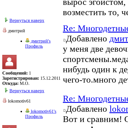
вырос эгоистом, 
возместить то, че
Вернуться наверх
Re: Многодетны
дмитрий
Добавлено
дми
дмитрий's
Профиль
у меня две девоч
спортсмены.меда
нибудь один к де
Сообщений:
1
чего-то.много д
Зарегистрирован:
15.12.2011
Откуда:
М.О.
Вернуться наверх
Re: Многодетны
lokomotiv61
Добавлено
loko
lokomotiv61's
Профиль
Вот и сравним! 