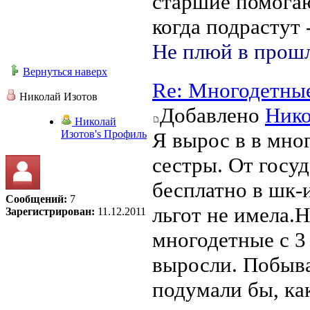
старшие помогаю
когда подрастут 
Не плюй в прошл
Вернуться наверх
Re: Многодетны
Николай Изотов
Добавлено
Нико
Николай
Изотов's Профиль
Я вырос в в мног
сестры. От госу
бесплатно в шк-
Сообщений:
7
льгот не имела.Н
Зарегистрирован:
11.12.2011
многодетные с 3 
выросли. Побыв
подумали бы, как