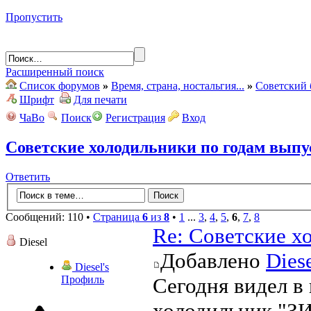
Пропустить
Расширенный поиск
Список форумов
»
Время, страна, ностальгия...
»
Советский 
Шрифт
Для печати
ЧаВо
Поиск
Регистрация
Вход
Советские холодильники по годам выпу
Ответить
Сообщений: 110 •
Страница
6
из
8
•
1
...
3
,
4
,
5
,
6
,
7
,
8
Re: Советские х
Diesel
Добавлено
Dies
Diesel's
Профиль
Сегодня видел в
холодильник "ЗИ