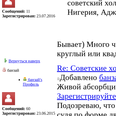
советский хо
Нигерия, Адж
Сообщений:
11
Зарегистрирован:
23.07.2016
Бывает) Много ч
круглый или ква
Вернуться наверх
Re: Советские х
банзай
Добавлено
банз
банзай's
Профиль
Живой абсорбци
Зарегистрируйте
Подозреваю, что 
Сообщений:
60
судя по форме д
Зарегистрирован:
23.06.2015