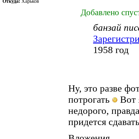
Откуда:
Харьков
Добавлено спуст
банзай пис
Зарегистр
1958 год
Ну, это разве фо
потрогать
Вот 
недорого, правда
придется сдават
Вложения