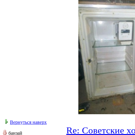
Вернуться наверх
Re: Советские х
банзай