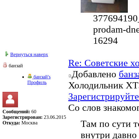
377694190_
prodam-dne
16294
Вернуться наверх
Re: Советские х
банзай
Добавлено
банз
банзай's
Профиль
Холодильник ХТ
Зарегистрируйте
Со слов знакомо
Сообщений:
60
Зарегистрирован:
23.06.2015
Там по сути т
Откуда:
Москва
внутри давно 