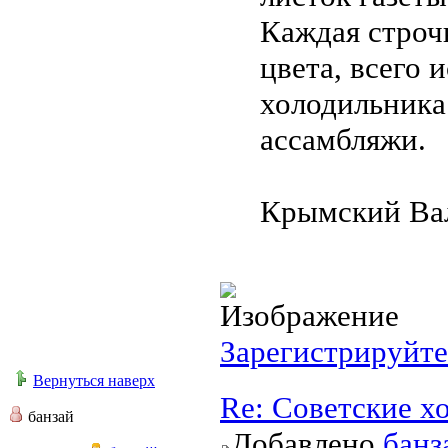
Каждая строч
цвета, всего 
холодильника
ассамбляжи.
Крымский Вал,
Зарегистрируйте
Вернуться наверх
Re: Советские х
банзай
Добавлено
банз