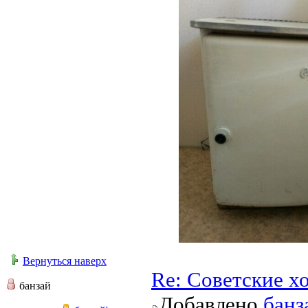
Вернуться наверх
Re: Советские х
банзай
Добавлено
банз