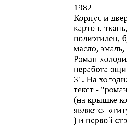
1982
Корпус и двер
картон, ткань,
полиэтилен, б
масло, эмаль,
Роман-холодил
неработающий
3". На холод
текст - "ром
(на крышке ко
является «ти
) и первой ст