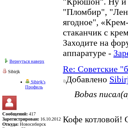
"Крюшон". Ну и 
"Пломбир", "Лен
ягодное", «Крем
стаканчик с кре
Заходите на фор
аппаратуре -
Зар
Вернуться наверх
Re: Советские "
Sibirjk
Добавлено
Sibir
Sibirjk's
Профиль
Bobas писал(а
Сообщений:
417
Кофе котловой! 
Зарегистрирован:
16.10.2012
Откуда:
Новосибирск