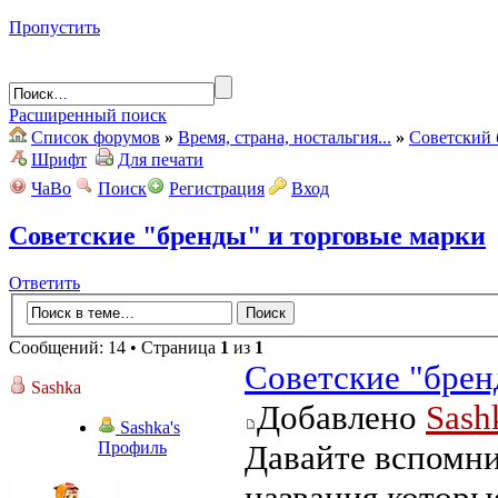
Пропустить
Расширенный поиск
Список форумов
»
Время, страна, ностальгия...
»
Советский 
Шрифт
Для печати
ЧаВо
Поиск
Регистрация
Вход
Советские "бренды" и торговые марки
Ответить
Сообщений: 14 • Страница
1
из
1
Советские "брен
Sashka
Добавлено
Sash
Sashka's
Профиль
Давайте вспомни
названия которые