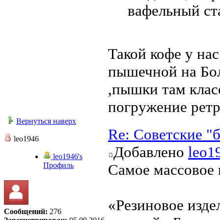
вафельный ст
Такой кофе у нас
пышечной на Бо
,пышки там клас
погружение ретро
Вернуться наверх
Re: Советские "
leo1946
Добавлено
leo1
leo1946's
Профиль
Самое массовое 
«Резиновое изде
Сообщений:
276