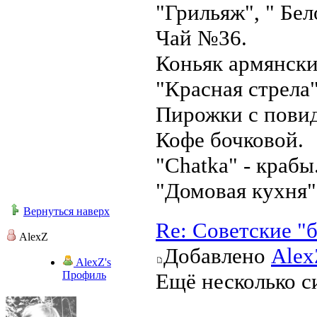
"Грильяж", " Бел
Чай №36.
Коньяк армянски
"Красная стрела
Пирожки с пови
Кофе бочковой.
"Chatka" - крабы
"Домовая кухня"
Вернуться наверх
Re: Советские "
AlexZ
Добавлено
Alex
AlexZ's
Профиль
Ещё несколько с