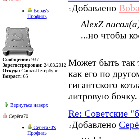
Добавлено
Boba
Bobas's
Профиль
AlexZ писал(а
...но чтобы к
Сообщений:
937
Может быть так 
Зарегистрирован:
24.03.2012
Откуда:
Санкт-Петербург
как его по друго
Возраст:
65
гигантского кот
литровую бочку.
Вернуться наверх
Re: Советские "
Серёга70
Добавлено
Серё
Серёга70's
Профиль