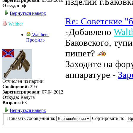
изделий г.Баковк
Зарегистрирован:
05.09.2016
Откуда:
рф
Вернуться наверх
Re: Советские "
Walther
Добавлено
Walt
Walther's
Профиль
Баковского, тупи
пишет?
Заходите на фор
аппаратуре -
Зар
Отчислен из партии
Сообщений:
295
Зарегистрирован:
07.04.2012
Откуда:
Калуга
Возраст:
63
Вернуться наверх
Показать сообщения за:
Сортировать по: