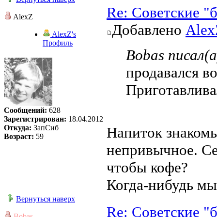
Re: Советские "
AlexZ
Добавлено
Alex
AlexZ's
Профиль
Bobas писал(а
продавался в
Приготавливал
Сообщений:
628
Зарегистрирован:
18.04.2012
Откуда:
ЗапСиб
Напиток знакомы
Возраст:
59
непривычное. С
чтобы кофе?
Когда-нибудь мы
Вернуться наверх
Re: Советские "
Bobas