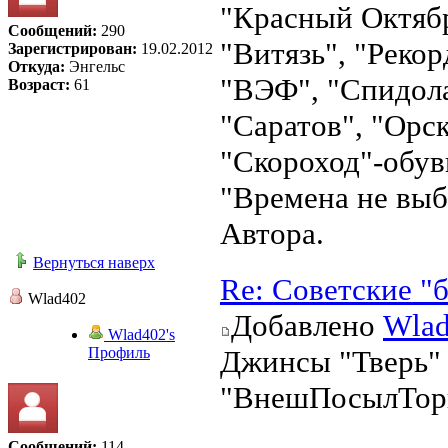
"Красный Октябр
Сообщений:
290
"Витязь", "Рекор
Зарегистрирован:
19.02.2012
Откуда:
Энгельс
"ВЭФ", "Спидола
Возраст:
61
"Саратов", "Орс
"Скороход"-обув
"Времена не выб
Автора.
Вернуться наверх
Re: Советские "
Wlad402
Добавлено
Wla
Wlad402's
Профиль
Джинсы "Тверь" [
"ВнешПосылТор
Сообщений:
114