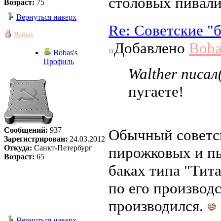
столовых пивали
Возраст:
75
Вернуться наверх
Re: Советские "
Bobas
Добавлено
Boba
Bobas's
Профиль
Walther писал(
пугаете!
Сообщений:
937
Обычный советск
Зарегистрирован:
24.03.2012
Откуда:
Санкт-Петербург
пирожковых и пы
Возраст:
65
баках типа "Тит
по его производс
производился.
Вернуться наверх