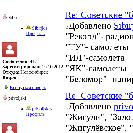
Re: Советские "
Sibirjk
Добавлено
Sibir
Sibirjk's
Профиль
"Рекорд"- радио
"ТУ"- самолеты
"ИЛ"-самолета
Сообщений:
417
"ЯК"-самолеты
Зарегистрирован:
16.10.2012
Откуда:
Новосибирск
"Беломор"- папи
Возраст:
75
Вернуться наверх
Re: Советские "
privoljski
Добавлено
privo
privoljski's
Профиль
"Жигули", "Залор
"Жигулёвское", 