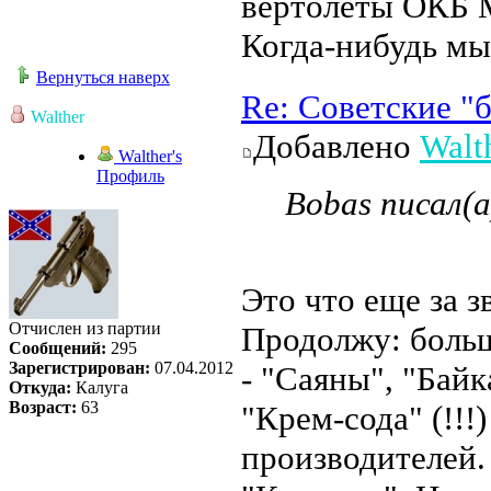
вертолёты ОКБ М
Когда-нибудь мы
Вернуться наверх
Re: Советские "
Walther
Добавлено
Walt
Walther's
Профиль
Bobas писал(а
Это что еще за з
Отчислен из партии
Продолжу: больш
Сообщений:
295
Зарегистрирован:
07.04.2012
- "Саяны", "Байк
Откуда:
Калуга
Возраст:
63
"Крем-сода" (!!!
производителей.