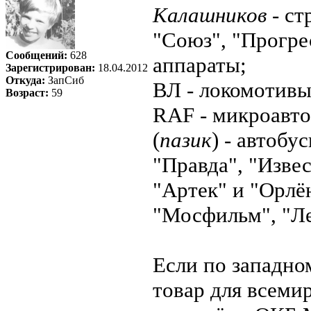
Калашников
- ст
"Союз", "Прогре
Сообщений:
628
аппараты;
Зарегистрирован:
18.04.2012
Откуда:
ЗапСиб
ВЛ - локомотивы
Возраст:
59
RAF - микроавто
(
пазик
) - автобус
"Правда", "Извес
"Артек" и "Орлё
"Мосфильм", "Ле
Если по западно
товар для всемир