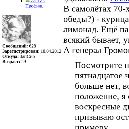
AlexZ's
Профиль
В самолётах 70-
обеды?) - курица
лимонад. Ещё пак
всякий бывает, ук
Сообщений:
628
А генерал Громо
Зарегистрирован:
18.04.2012
Откуда:
ЗапСиб
Возраст:
59
Посмотрите н
пятнадцатое ч
больше нет, в
положение, я 
воскресные дн
призываю ост
примеру.