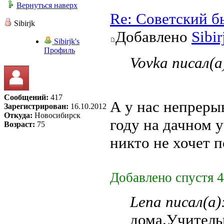
Вернуться наверх
Re: Советский б
Sibirjk
Добавлено
Sibir
Sibirjk's
Профиль
Vovka писал(а
Сообщений:
417
А у нас непреры
Зарегистрирован:
16.10.2012
Откуда:
Новосибирск
году на дачном у
Возраст:
75
никто не хочет 
Добавлено спустя 4
Lena писал(а)
дома.Учитель