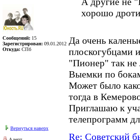
А другие не "
хорошо дроти
Да очень калены
Сообщений:
15
Зарегистрирован:
09.01.2012
плоскогубцами и
Откуда:
СПб
"Пионер" так не 
Выемки по бокам
Может было како
тогда в Кемерово
Приглашаю к уча
телепрограмм дл
Вернуться наверх
Re: Советский б
Адепт