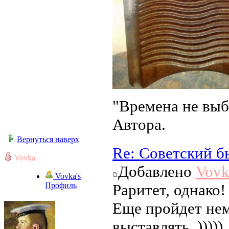
"Времена не выб
Автора.
Вернуться наверх
Re: Советский б
Vovka
Добавлено
Vovk
Vovka's
Профиль
Раритет, однако!
Еще пройдет нем
выставлять. )))))