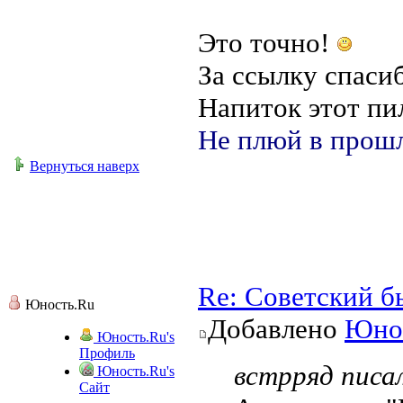
Это точно!
За ссылку спаси
Напиток этот пи
Не плюй в прошл
Вернуться наверх
Re: Советский б
Юность.Ru
Добавлено
Юно
Юность.Ru's
Профиль
встрряд писал
Юность.Ru's
Сайт