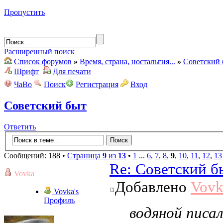
Пропустить
Расширенный поиск
Список форумов
»
Время, страна, ностальгия...
»
Советский 
Шрифт
Для печати
ЧаВо
Поиск
Регистрация
Вход
Советский быт
Ответить
Сообщений: 188 •
Страница
9
из
13
•
1
...
6
,
7
,
8
,
9
,
10
,
11
,
12
,
13
Re: Советский б
Vovka
Добавлено
Vovk
Vovka's
Профиль
водяной писал