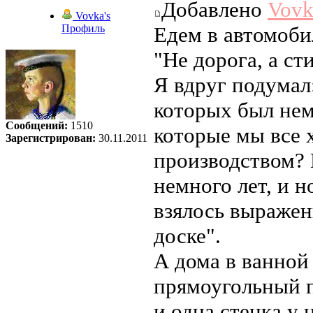
Добавлено
Vovk
Vovka's
Профиль
Едем в автомобил
"Не дорога, а ст
Я вдруг подумал:
которых был нем
Сообщений:
1510
которые мы все 
Зарегистрирован:
30.11.2011
производством? 
немного лет, и н
взялось выражени
доске".
А дома в ванной
прямоугольный п
и одна стенка у 