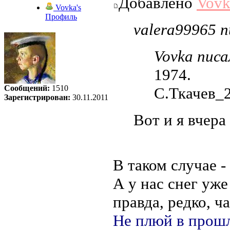
Добавлено
Vovk
Vovka's
Профиль
valera99965 п
Vovka писа
1974.
Сообщений:
1510
С.Ткачев_
Зарегистрирован:
30.11.2011
Вот и я вчера 
В таком случае -
А у нас снег уже
правда, редко, ч
Не плюй в прошл