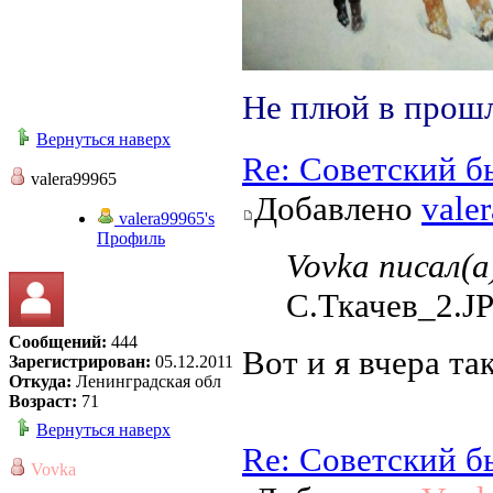
Не плюй в прошл
Вернуться наверх
Re: Советский б
valera99965
Добавлено
vale
valera99965's
Профиль
Vovka писал(а
С.Ткачев_2.J
Сообщений:
444
Вот и я вчера так
Зарегистрирован:
05.12.2011
Откуда:
Ленинградская обл
Возраст:
71
Вернуться наверх
Re: Советский б
Vovka