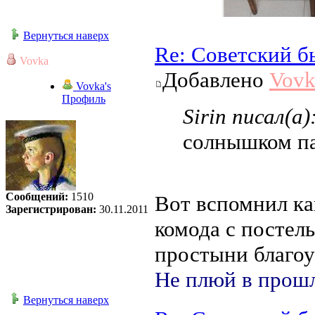
Вернуться наверх
Re: Советский б
Vovka
Добавлено
Vovk
Vovka's
Профиль
Sirin писал(а)
солнышком па
Сообщений:
1510
Вот вспомнил ка
Зарегистрирован:
30.11.2011
комода с постел
простыни благоу
Не плюй в прошл
Вернуться наверх