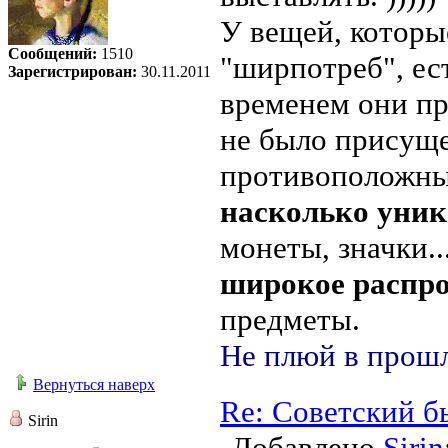
У вещей, которы
Сообщений:
1510
"ширпотреб", ест
Зарегистрирован:
30.11.2011
временем они пр
не было присуще
противоположны
насколько уни
монеты, значки..
широкое распр
предметы.
Не плюй в прошл
Вернуться наверх
Re: Советский б
Sirin
Добавлено
Sirin