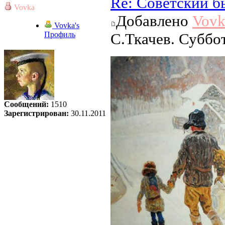
Re: Советский б
Vovka
Добавлено
Vovk
Vovka's
Профиль
С.Ткачев. Суббо
Сообщений:
1510
Зарегистрирован:
30.11.2011