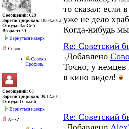
то сказал: если 
Сообщений:
628
уже не дело хра
Зарегистрирован:
18.04.2012
Откуда:
ЗапСиб
Когда-нибудь мы
Возраст:
59
Вернуться наверх
Re: Советский б
Совок
Добавлено
Сов
Совок's
Профиль
Точно, у немцев 
в кино видел!
Сообщений:
68
Зарегистрирован:
09.12.2011
Откуда:
Горький
Вернуться наверх
Re: Советский б
AlexZ
Добавлено
Alex