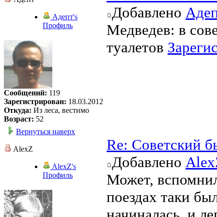
Добавлено
Аде
Адепт's
Профиль
Медведев: в сов
туалетов
Зареги
Сообщений:
119
Зарегистрирован:
18.03.2012
Откуда:
Из леса, вестимо
Возраст:
52
Вернуться наверх
Re: Советский б
AlexZ
Добавлено
Alex
AlexZ's
Профиль
Может, вспомнил 
поездах таки бы
начиналась, и л