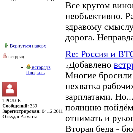
Все кругом вино
необъективно. Р
здравому смыслу
дорога. Неправда
Вернуться наверх
Re: Россия и ВТ
встрряд
Добавлено
встр
встрряд's
Профиль
Многие бросили.
нехватка рабочи
зарплатами. Но.
ТРОЛЛЬ
полицию пойдём 
Сообщений:
339
Зарегистрирован:
04.12.2011
отнимать и руко
Откуда:
Алматы
Вторая беда - б