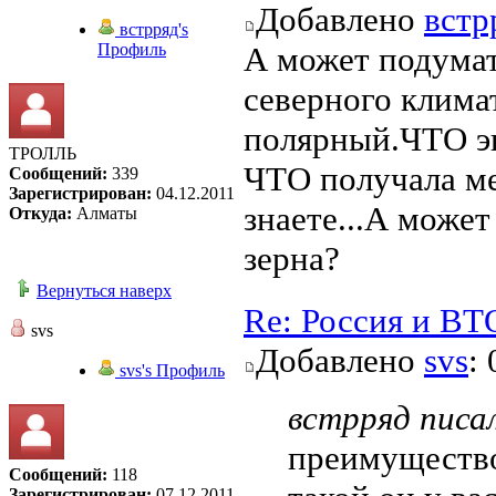
Добавлено
встр
встрряд's
Профиль
А может подумат
северного климат
полярный.ЧТО эк
ТРОЛЛЬ
ЧТО получала ме
Сообщений:
339
Зарегистрирован:
04.12.2011
знаете...А може
Откуда:
Алматы
зерна?
Вернуться наверх
Re: Россия и ВТ
svs
Добавлено
svs
:
svs's Профиль
встрряд писал
преимущество
Сообщений:
118
Зарегистрирован:
07.12.2011