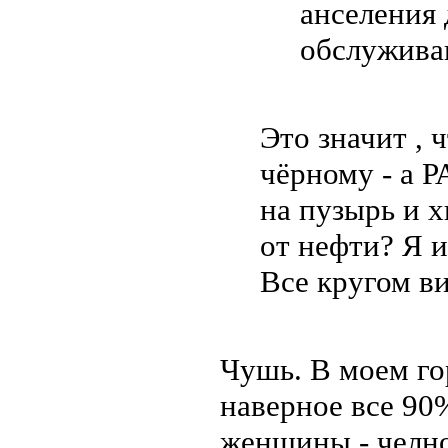
анселения
обслужива
Это значит , 
чёрному - а 
на пузырь и х
от нефти? Я и
Все кругом ви
Чушь. В моем гор
наверное все 90%
женщины - челн