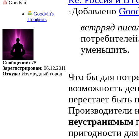
Goodvin
Добавлено
Good
Goodvin's
Профиль
встрряд писал
потребителей
уменьшить.
Сообщений:
78
Зарегистрирован:
06.12.2011
Откуда:
Изумрудный город
Что бы для потр
возможность день
перестает быть 
Производители н
неустранимым
п
пригодности для