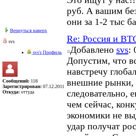
руб. А вашим бе
они за 1-2 тыс б
Вернуться наверх
Re: Россия и ВТ
svs
Добавлено
svs
:
svs's Профиль
Допустим, что в
навстречу глоба
внешние рынки, 
Сообщений:
118
Зарегистрирован:
07.12.2011
следовательно, е
Откуда:
оттуда
чем сейчас, кон
экономики не в
удар получат рос