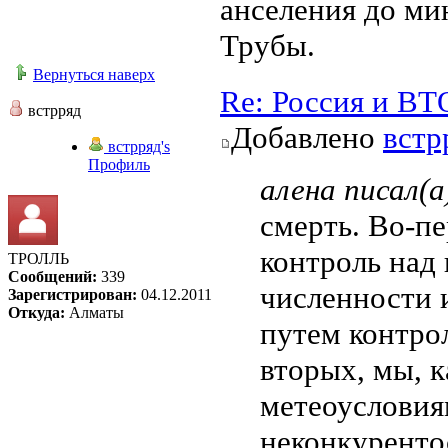
анселения до ми
Трубы.
Вернуться наверх
Re: Россия и ВТ
встрряд
Добавлено
встр
встрряд's
Профиль
алена писал(а
смерть. Во-пе
контроль над 
ТРОЛЛЬ
Сообщений:
339
численности 
Зарегистрирован:
04.12.2011
Откуда:
Алматы
путем контро
вторых, мы, к
метеоусловия
неконкуренто