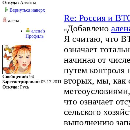
Откуда:
Алматы
Вернуться наверх
Re: Россия и ВТ
алена
Добавлено
ален
алена's
Профиль
Я считаю, что ВТ
означает тоталь
начиная от числ
путем контроля 
Сообщений:
94
вторых, мы, как 
Зарегистрирован:
05.12.2011
Откуда:
Русь
метеоусловиями,
что означает от
сельского хозяйс
выполнению зап