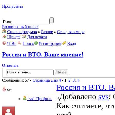
Пропустить
Расширенный поиск
Список форумов
»
Разное
»
Сегодня в мире
Шрифт
Для печати
ЧаВо
Поиск
Регистрация
Вход
Россия и ВТО. Ваше мнение!
Ответить
Сообщений: 57 •
Страница
1
из
4
•
1
,
2
,
3
,
4
Россия и ВТО. В
svs
Добавлено
svs
:
svs's Профиль
Как считаете, чт
нет?