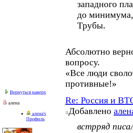
западного пл
до минимума,
Трубы.
Абсолютно верно
вопросу.
«Все люди своло
противные!»
Вернуться наверх
Re: Россия и ВТ
алена
Добавлено
ален
алена's
Профиль
встрряд писал