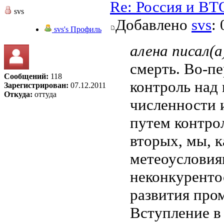
Re: Россия и ВТ
svs
Добавлено
svs
:
svs's Профиль
алена писал(а
смерть. Во-пе
Сообщений:
118
контроль над 
Зарегистрирован:
07.12.2011
Откуда:
оттуда
численности 
путем контро
вторых, мы, к
метеоусловия
неконкуренто
развития про
Вступление в