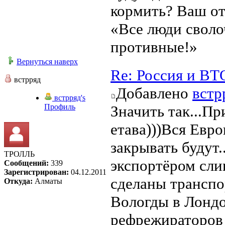
кормить? Ваш от
«Все люди своло
противные!»
Вернуться наверх
Re: Россия и ВТ
встрряд
Добавлено
встр
встрряд's
Профиль
Значить так...Пр
етава)))Вся Евро
закрывать будут
ТРОЛЛЬ
экспортёром сли
Сообщений:
339
Зарегистрирован:
04.12.2011
сделаны транспо
Откуда:
Алматы
Вологды в Лондо
рефрежираторов 