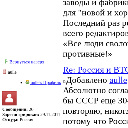
заводы и фабрик
для "новой и хо
Последний раз 
всего редактиров
«Все люди своло
противные!»
Вернуться наверх
Re: Россия и ВТ
aulle
Добавлено
aulle
aulle's Профиль
Абсолютно соглас
бы СССР еще 30-
повторяю, никог
Сообщений:
26
Зарегистрирован:
29.11.2011
потому что Росси
Откуда:
Россия