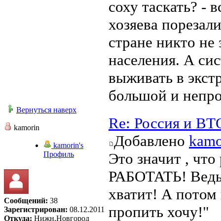
соху таскать? - 
хозяева порезали
стране никто не
населения. А сис
выживать в экст
большой и непр
Вернуться наверх
Re: Россия и ВТ
kamorin
Добавлено
kamo
kamorin's
Профиль
Это значит , что
РАБОТАТЬ! Ведь 
хватит! А потом 
Сообщений:
38
пропить хочу!"
Зарегистрирован:
08.12.2011
Откуда:
Нижн.Новгород