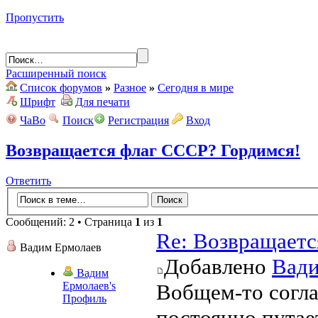
Пропустить
Расширенный поиск
Список форумов
»
Разное
»
Сегодня в мире
Шрифт
Для печати
ЧаВо
Поиск
Регистрация
Вход
Возвращается флаг СССР? Гордимся!
Ответить
Сообщений: 2 • Страница
1
из
1
Re: Возвращаетс
Вадим Ермолаев
Добавлено
Вади
Вадим
Ермолаев's
Вобщем-то согла
Профиль
постоянно путае