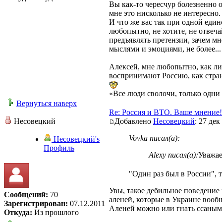
Вы как-то чересчур болезненно о
мне это нисколько не интересно.
И что же вас так при одной един
любопытно, не хотите, не отвеча
предъявлять претензии, зачем мн
мыслями и эмоциями, не более...
Алексей, мне любопытно, как ли
воспринимают Россию, как стран
«Все люди сволочи, только одни
Вернуться наверх
Re: Россия и ВТО. Ваше мнение!
Несовецкий
Добавлено
Несовецкий
: 27 дек
Vovka писал(а):
Несовецкий's
Профиль
Alexy писал(а):
Уважае
"Один раз был в России", 
Увы, такое дебильное поведение
Сообщений:
70
аленей, которые в Украине вообщ
Зарегистрирован:
07.12.2011
Аленей можно или гнать ссаными
Откуда:
Из прошлого