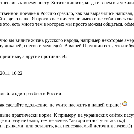
тнеслись к моему посту. Хотите пишите, когда и зачем вы уехали,
ственной поездке в Россию сразило, как вы выразились наповал,
йте, дело ваше. Я против вас ничего не имею и не собираюсь ск
е это, есть много тем в которых мы просто можем общаться, обм
чно вы видите жизнь русского народа, например некоторые аме
у дикарей, снегов и медведей. В вашей Германии есть, что-нибу
 приятные, а другие противные!»
 2011, 10:22
мый..я один раз был в России.
так сделайте одолжение, не учите нас жить в нашей стране!
 ныне практически норма. К примеру, на украинских сайтах пасу
е ни разу не были, тем не менее, "авторитетно" учат жыть.))
 тряпками, или оставить, как неиссякаемый источник лулзов.))