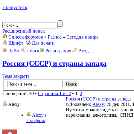
Пропустить
Расширенный поиск
Список форумов
»
Разное
»
Сегодня в мире
Шрифт
Для печати
ЧаВо
Поиск
Регистрация
Вход
Россия (СССР) и страны запада
Тема закрыта
Сообщений: 30 •
Страница
1
из
2
•
1
,
2
Россия (СССР) и страны запада
Alexy
Добавлено
Alexy
: 26 дек 2011, 
Ну что ж можно сидеть и тупо ве
Alexy's
нарокмания, алкоголизм,, СПИД,
Профиль