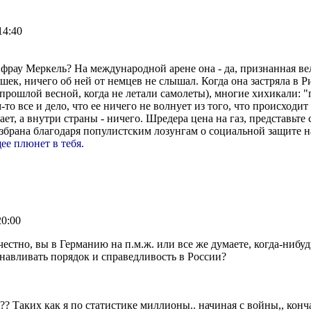
14:40
 фрау Меркель? На международной арене она - да, признанная ве
шек, ничего об ней от немцев не слышал. Когда она застряла в Р
прошлой весной, когда не летали самолеты), многие хихикали: "
то все и дело, что ее ничего не волнует из того, что происходит
ет, а внутри страны - ничего. Шредера цена на газ, представьте 
збрана благодаря популистским лозунгам о социальной защите н
ее плюнет в тебя.
20:00
честно, вы в Германию на п.м.ж. или все же думаете, когда-нибуд
анавливать порядок и справедливость в России?
у ?? Таких как я по статистике миллионы.. начиная с войны,, конч