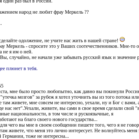
я один раз был в России.
ажением народ не любит фрау Меркель ??
.
 сделайте одолжение, не учите нас жить в нашей стране!
ау Меркель - спросите это у Ваших соотечественников. Мне-то он
 не я им о ней.
 Вы, случайно, не начали уже забывать русский язык и значение 
ее плюнет в тебя.
55
ста, мне было просто любопытно, как давно вы покинули Россию
утечка мозгов" за рубеж я хотел уточнить вы из того потока или 
е там живете, мне совсем не интересно, уехали, ну и Бог с вами, 
де нас нет".Уехали, живите, вы сами в свое время сделали свой "
зные национальности, в том числе и рускоязычные, я
аботают на благо своего нового государства...
для чего вы мне в своем сообщении пишете того, чего я не говори
ам живете, что меня это лично интересует. Не волнуйтесь меня 
 Германии, тоже не интересна...