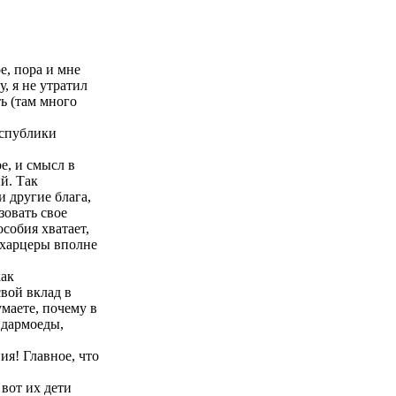
е, пора и мне
, я не утратил
ь (там много
еспублики
е, и смысл в
й. Так
и другие блага,
зовать свое
собия хватает,
 харцеры вполне
как
свой вклад в
умаете, почему в
 дармоеды,
ия! Главное, что
 вот их дети