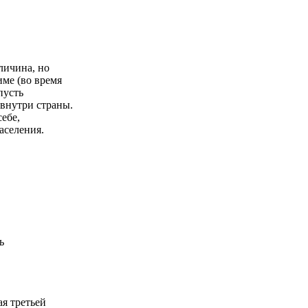
личина, но
име (во время
пусть
 внутри страны.
себе,
аселения.
ь
ая третьей