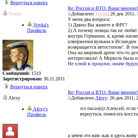
Вернуться наверх
Re: Россия и ВТО. Ваше мнение!
Vovka
Добавлено
Vovka
: 26 дек 2011, 
У меня два вопроса:
Vovka's
1) Давно Вы живете в ФРГ?
Профиль
2) А почему немцы так не любят
внутри Германии, я, кроме насме
извержения вулкана в Исландии 
возвращается автостопом". В том-
Она на мировой арене что-то дела
интересовала! А Меркель была и
Не плюй в прошлое, иначе будущ
Сообщений:
1510
Зарегистрирован:
30.11.2011
Вернуться наверх
Re: Россия и ВТО. Ваше мнение!
Alexy
Добавлено
Alexy
: 26 дек 2011, 
svs писал(а):
Алексей, если 
Alexy's
вернуться, помогать восст
Профиль
а зачем это вам -как я здесь жив