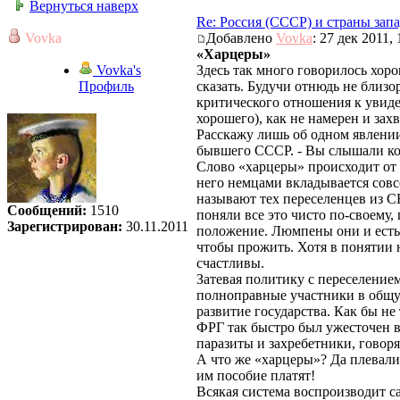
Вернуться наверх
Re: Россия (СССР) и страны зап
Vovka
Добавлено
Vovka
: 27 дек 2011, 
«Харцеры»
Vovka's
Здесь так много говорилось хорош
Профиль
сказать. Будучи отнюдь не близор
критического отношения к увиден
хорошего), как не намерен и захв
Расскажу лишь об одном явлении
бывшего СССР. - Вы слышали ког
Слово «харцеры» происходит от н
него немцами вкладывается совсе
называют тех переселенцев из СН
Сообщений:
1510
поняли все это чисто по-своему,
Зарегистрирован:
30.11.2011
положение. Люмпены они и есть 
чтобы прожить. Хотя в понятии 
счастливы.
Затевая политику с переселение
полноправные участники в общую 
развитие государства. Как бы не
ФРГ так быстро был ужесточен в
паразиты и захребетники, говор
А что же «харцеры»? Да плевали 
им пособие платят!
Всякая система воспроизводит са