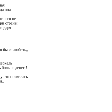
ная
да она
ничего не
три страны
агодаря
 бы ее любить,,
Меркель
ь больше денег !
му что появилась
й..