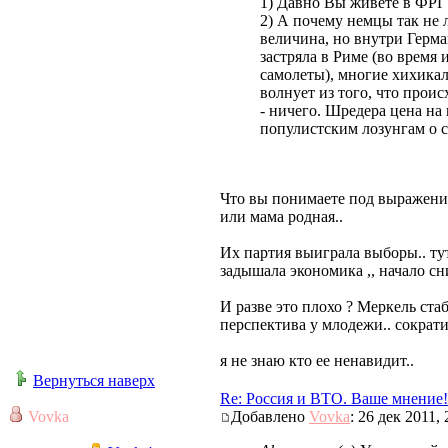
1) Давно Вы живете в ФРГ
2) А почему немцы так не 
величина, но внутри Герма
застряла в Риме (во время
самолеты), многие хихикали
волнует из того, что проис
- ничего. Шредера цена на 
популистским лозунгам о 
Что вы понимаете под выражение
или мама родная..
Их партия выиграла выборы.. тут
задышала экономика ,, начало сн
И разве это плохо ? Меркель ста
перспектива у млодежи.. сократ
я не знаю кто ее ненавидит..
Вернуться наверх
Re: Россия и ВТО. Ваше мнение!
Vovka
Добавлено
Vovka
: 26 дек 2011, 