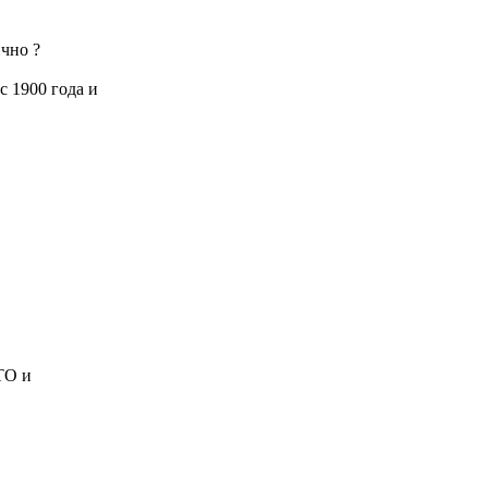
ично ?
с 1900 года и
ТО и