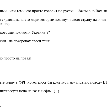
ми,, или теми кто просто говорит по русски... Зачем оно Вам л
а украинцами.. это люди которые покинули свою страну начиная 
х пор..
-которые покинули Украину ??
сии.. на похоронах своей тещи..
ло просто на повал!!
те, живу в ФРГ, но хотелось бы конечно пару слов..по поводу В
интересует цена на газ и нефть.. (...)