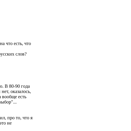
а что есть, что
русских слов?
. В 80-90 года
нет, оказалось,
а вообще есть
выбор"...
л, про то, что я
это не