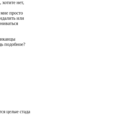
 хотите нет,
 мне просто
андалить или
ениваться
риканцы
дь подобное?
тся целые стада