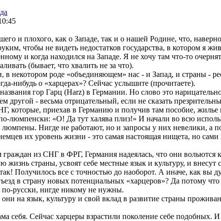
ада
10:45
его и плохого, как о Западе, так и о нашей Родине, что, наверно
уким, чтобы не видеть недостатков государства, в котором я живу
ному и когда находился на Западе. Я не хочу там что-то очернят
аливать (бывает, что хвалить не за что).
, в некотором роде «объединяющем» нас - и Запад, и страны - р
да-нибудь о «харцерах»? Сейчас услышите (прочитаете).
азвания гор Гарц (Harz) в Германии. Но слово это нарицательно
м другой - весьма отрицательный, если не сказать презрительны
Г, которые, приехав в Германию и получив там пособие, жилье 
 по-люмпенски: «О! Да тут халява плиз!» И начали во всю исполь
люмпены. Нигде не работают, но и запросы у них невелики, а по
немцев их уровень жизни - это самая настоящая нищета, но сами
м граждан из СНГ в ФРГ, Германия надеялась, что они вольются 
жизнь страны, усвоят себе местные язык и культуру, и внесут 
 так! Получилось все с точностью до наоборот. А иначе, как вы д
ъезд в страну новых потенциальных «харцеров»? Да потому что
я по-русски, нигде никому не нужны.
они на язык, культуру и свой вклад в развитие страны проживан
ма себя. Сейчас харцеры взрастили поколение себе подобных. И