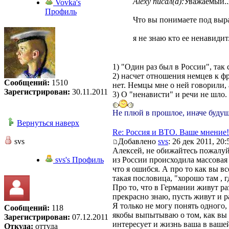
Alexy писал(а):
Уважаемый..
Vovka's
Профиль
Что вы понимаете под выр
я не знаю кто ее ненавидит.
1) "Один раз был в России", так
2) насчет отношения немцев к фр
Сообщений:
1510
нет. Немцы мне о ней говорили, а
Зарегистрирован:
30.11.2011
3) О "ненависти" и речи не шло.
Не плюй в прошлое, иначе будущ
Вернуться наверх
Re: Россия и ВТО. Ваше мнение!
svs
Добавлено
svs
: 26 дек 2011, 20:
Алексей, не обижайтесь пожалуй
svs's Профиль
из России происходила массовая "
что я ошибся. А про то как вы вс
такая пословица, "хорошо там , г
Про то, что в Германии живут ра
прекрасно знаю, пусть живут и р
Я только не могу понять одного, 
Сообщений:
118
якобы выпытываю о том, как вы т
Зарегистрирован:
07.12.2011
интересует и жизнь ваша в вашей
Откуда:
оттуда