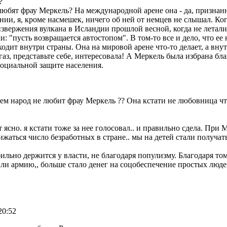
?
любят фрау Меркель? На международной арене она - да, признан
нии, я, кроме насмешек, ничего об ней от немцев не слышал. Ког
 извержения вулкана в Исландии прошлой весной, когда не летали
: "пусть возвращается автостопом". В том-то все и дело, что ее 
ходит внутри страны. Она на мировой арене что-то делает, а вну
газ, представьте себе, интересовала! А Меркель была избрана бл
социальной защите населения.
м народ не любит фрау Меркель ?? Она кстати не любовница что
 ясно. я кстати тоже за нее голосовал.. и правильно сдела. При 
ижаться число безработных в стране.. мы на детей стали получат
бильно держится у власти, не благодаря популизму. Благодаря то
или армию,, больше стало денег на соцобеспечение простых люде
20:52