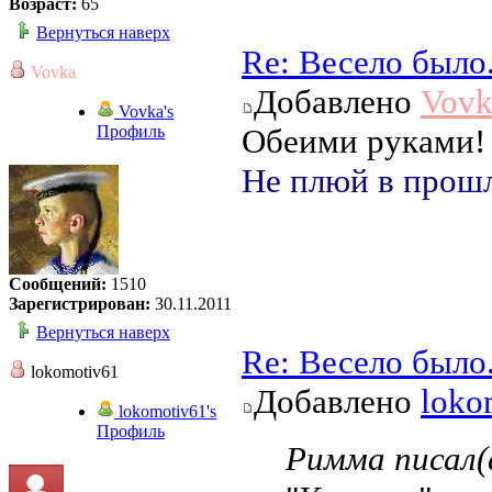
Возраст:
65
Вернуться наверх
Re: Весело было
Vovka
Добавлено
Vovk
Vovka's
Профиль
Обеими руками
Не плюй в прошл
Сообщений:
1510
Зарегистрирован:
30.11.2011
Вернуться наверх
Re: Весело было
lokomotiv61
Добавлено
loko
lokomotiv61's
Профиль
Римма писал(