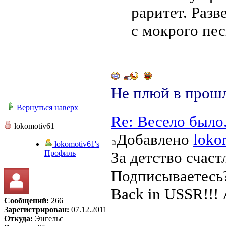
раритет. Разв
с мокрого пес
Не плюй в прошл
Вернуться наверх
Re: Весело было
lokomotiv61
Добавлено
loko
lokomotiv61's
Профиль
За детство счаст
Подписываетесь
Back in USSR!!! 
Сообщений:
266
Зарегистрирован:
07.12.2011
Откуда:
Энгельс