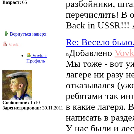
разбойники, штан
Возраст:
65
перечислить! В 
Back in USSR!!! 
Вернуться наверх
Re: Весело было
Vovka
Добавлено
Vovk
Vovka's
Профиль
Мы тоже - вот у
лагере ни разу н
отказывался (уже
ребятами так инт
Сообщений:
1510
в какие лагеря. 
Зарегистрирован:
30.11.2011
написать в разде
У нас были и лес