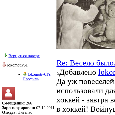
Вернуться наверх
Re: Весело было
lokomotiv61
Добавлено
loko
lokomotiv61's
Профиль
Да уж повеселей
использовали для
хоккей - завтра
Сообщений:
266
в хоккей! Войнуш
Зарегистрирован:
07.12.2011
Откуда:
Энгельс