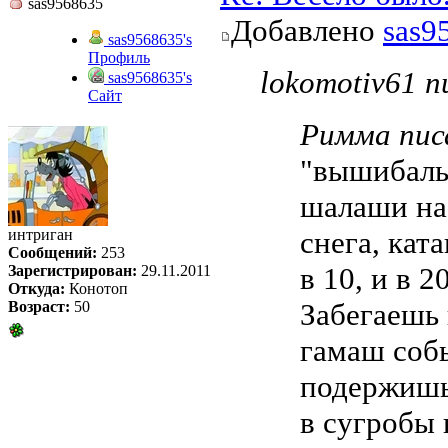
sas9568635
Добавлено
sas9
sas9568635's
Профиль
lokomotiv61 п
sas9568635's
Сайт
Римма писа
"вышибалы"
шалаши на 
снега, кат
интриган
Сообщений:
253
в 10, и в 2
Зарегистрирован:
29.11.2011
Откуда:
Конотоп
Забегаешь 
Возраст:
50
гамаш собь
подержишь 
в сугробы 