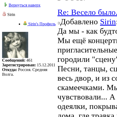
Вернуться наверх
Re: Весело было
Sirin
Добавлено
Sirin
Sirin's Профиль
Да мы - как будт
Мы ещё концерты
пригласительные
городили "сцену"
Сообщений:
461
Зарегистрирован:
15.12.2011
Песни, танцы, сц
Откуда:
Россия. Средняя
Волга.
весь двор, и из 
скамеечками. М
чувствовали... А
одеялки, покрыва
дома, где травка