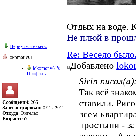
Отдых на воде. К
Не плюй в прошл
Вернуться наверх
Re: Весело было
lokomotiv61
Добавлено
loko
lokomotiv61's
Профиль
Sirin писал(а)
Так всё знако
ставили. Рисо
Сообщений:
266
Зарегистрирован:
07.12.2011
всем квартир
Откуда:
Энгельс
Возраст:
65
простыни - за
сценки... А в