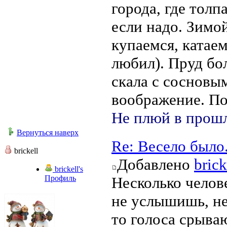
города, где толп
если надо. Зимой
купаемся, катаем
любил). Пруд бо
скала с сосновым
воображение. По
Не плюй в прошл
Вернуться наверх
Re: Весело было
brickell
Добавлено
brick
brickell's
Профиль
Несколько челов
не услышишь, не
то голоса срыва