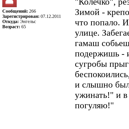
"Колечко", ре
Зимой - крепо
Сообщений:
266
Зарегистрирован:
07.12.2011
что попало. И 
Откуда:
Энгельс
Возраст:
65
улице. Забега
гамаш собьеш
подержишь - и
сугробы прыга
беспокоились,
и слышно было
ужинать!" и в
погуляю!"