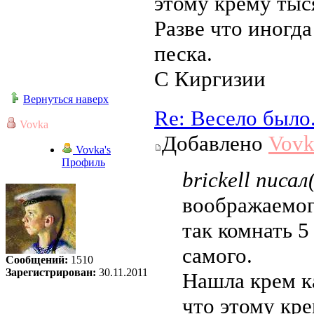
этому крему тыс
Разве что иногд
песка.
С Киргизии
Вернуться наверх
Re: Весело было
Vovka
Добавлено
Vovk
Vovka's
Профиль
brickell писал
воображаемог
так комнать 5
самого.
Сообщений:
1510
Зарегистрирован:
30.11.2011
Нашла крем к
что этому кре