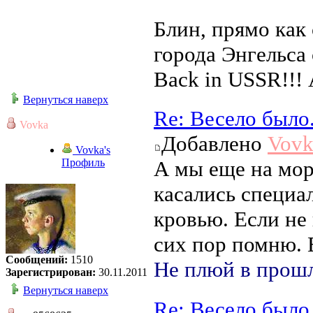
Блин, прямо как 
города Энгельса
Back in USSR!!! 
Вернуться наверх
Re: Весело было
Vovka
Добавлено
Vovk
Vovka's
Профиль
А мы еще на мор
касались специа
кровью. Если не 
сих пор помню. 
Сообщений:
1510
Не плюй в прошл
Зарегистрирован:
30.11.2011
Вернуться наверх
Re: Весело было