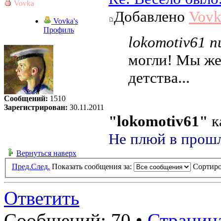
Vovka
Добавлено
Vovk
Vovka's
Профиль
lokomotiv61 п
могли! Мы же 
детства...
Сообщений:
1510
Зарегистрирован:
30.11.2011
"lokomotiv61"
к
Не плюй в прошл
Вернуться наверх
Пред.
След.
Показать сообщения за:
Сортиро
Ответить
Сообщений: 70 •
Страниц