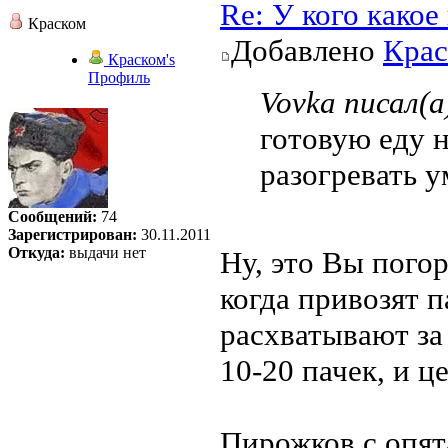
Re: У кого како
Краском
Добавлено
Крас
Краском's
Профиль
Vovka писал(а
готовую еду 
разогревать у
Сообщений:
74
Зарегистрирован:
30.11.2011
Откуда:
выдачи нет
Ну, это Вы погор
когда привозят 
расхватывают за 
10-20 пачек, и це
Пирожков с опята