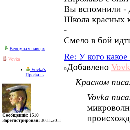
Вы вспомнили - 
Школа красных к
-
Смело в бой идт
Вернуться наверх
Re: У кого како
Vovka
Добавлено
Vovk
Vovka's
Профиль
Краском писал
Vovka писа
микроволн
Сообщений:
1510
происхожд
Зарегистрирован:
30.11.2011