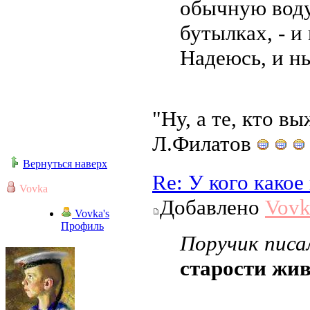
обычную воду
бутылках, - и
Надеюсь, и н
"Ну, а те, кто в
Л.Филатов
Вернуться наверх
Re: У кого како
Vovka
Добавлено
Vovk
Vovka's
Профиль
Поручик писал
старости жив