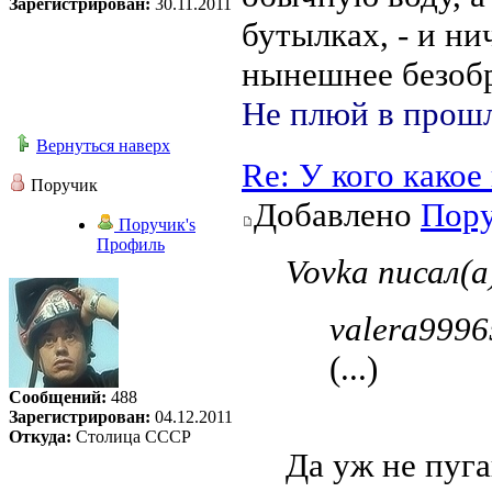
Зарегистрирован:
30.11.2011
бутылках, - и ни
нынешнее безоб
Не плюй в прошл
Вернуться наверх
Re: У кого како
Поручик
Добавлено
Пор
Поручик's
Профиль
Vovka писал(а
valera9996
(...)
Сообщений:
488
Зарегистрирован:
04.12.2011
Откуда:
Столица СССР
Да уж не пуга