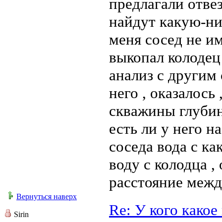
предлагали отвез
найдут какую-ниб
меня сосед не им
выкопал колодец 
анализ с другим 
него , оказалось 
скважины глубин
есть ли у него н
соседа вода с ка
воду с колодца ,
расстояние межд
Вернуться наверх
Re: У кого како
Sirin