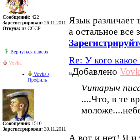
Сообщений:
422
Язык различает 
Зарегистрирован:
26.11.2011
Откуда:
из СССР
а остальное все 
Зарегистрируйт
Вернуться наверх
Re: У кого како
Vovka
Добавлено
Vovk
Vovka's
Профиль
Vитарыч писа
....Что, в те
моложе....небо
Сообщений:
1510
Зарегистрирован:
30.11.2011
А вот и нет! Я и