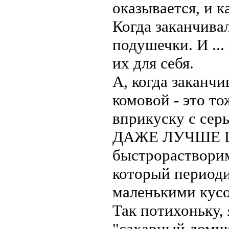
оказывается, и 
Когда заканчива
подушечки. И ..
их для себя.
А, когда заканчи
комовой - это то
вприкуску с сер
ДАЖЕ ЛУЧШЕ Ш
быстрораствори
который периоди
маленькими кус
Так потихоньку, 
"сахарный домик