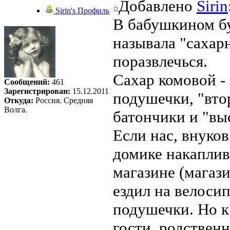
Добавлено
Sirin
Sirin's Профиль
В бабушкином бу
называла "сахар
поразвлечься.
Сахар комовой - 
Сообщений:
461
Зарегистрирован:
15.12.2011
подушечки, "втор
Откуда:
Россия. Средняя
Волга.
батончики и "вы
Если нас, внуков
домике накаплив
магазине (магази
ездил на велоси
подушечки. Но к
гости, родствен