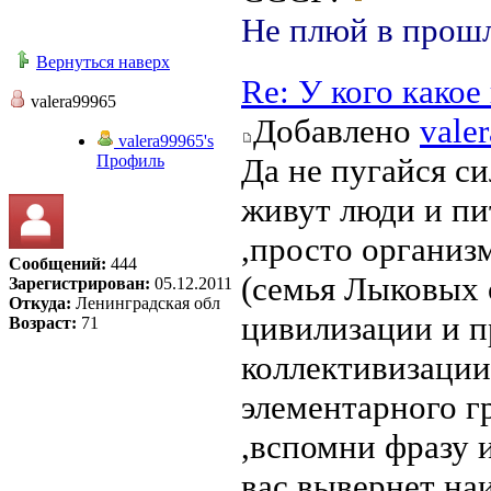
Не плюй в прошл
Вернуться наверх
Re: У кого како
valera99965
Добавлено
vale
valera99965's
Профиль
Да не пугайся си
живут люди и пи
,просто органи
Сообщений:
444
(семья Лыковых 
Зарегистрирован:
05.12.2011
Откуда:
Ленинградская обл
цивилизации и 
Возраст:
71
коллективизации 
элементарного г
,вспомни фразу и
вас вывернет наи