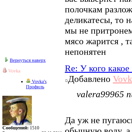
полочкам разлож
деликатесы, то 
мы не притронем
мясо жарится , т
непонятен
Вернуться наверх
Re: У кого како
Vovka
Добавлено
Vovk
Vovka's
Профиль
valera99965 п
Да уж не пугаюс
Сообщений:
1510
обычную воду, а