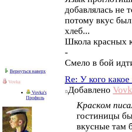
добавлялась не 
потому вкус бы
хлеб...
Школа красных к
-
Смело в бой идт
Вернуться наверх
Re: У кого како
Vovka
Добавлено
Vovk
Vovka's
Профиль
Краском писал
гостиницы бы
вкусные там 