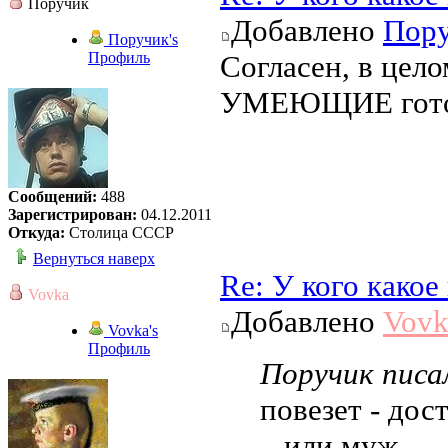
Поручик
Добавлено
Пор
Поручик's
Профиль
Согласен, в цело
УМЕЮЩИЕ готови
Сообщений:
488
Зарегистрирован:
04.12.2011
Откуда:
Столица СССР
Вернуться наверх
Re: У кого како
Vovka
Добавлено
Vovk
Vovka's
Профиль
Поручик писал
повезет - д
...или муж.