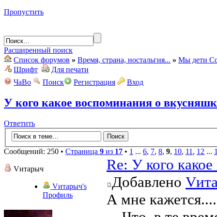
Пропустить
Расширенный поиск
Список форумов
»
Время, страна, ностальгия...
»
Мы дети Со
Шрифт
Для печати
ЧаВо
Поиск
Регистрация
Вход
У кого какое воспоминания о вкусняшк
Ответить
Сообщений: 250 •
Страница
9
из
17
•
1
...
6
,
7
,
8
,
9
,
10
,
11
,
12
...
Re: У кого како
Vитарыч
Добавлено
Vит
Vитарыч's
Профиль
А мне кажется....
....Что, в те вр