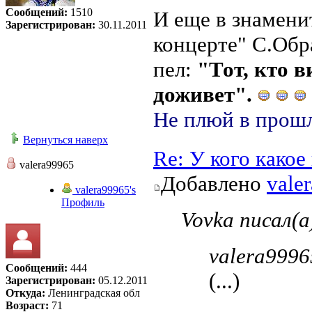
Сообщений:
1510
И еще в знамен
Зарегистрирован:
30.11.2011
концерте" С.Обр
пел:
"Тот, кто 
доживет".
Не плюй в прошл
Вернуться наверх
Re: У кого како
valera99965
Добавлено
vale
valera99965's
Профиль
Vovka писал(а
valera9996
Сообщений:
444
(...)
Зарегистрирован:
05.12.2011
Откуда:
Ленинградская обл
Возраст:
71