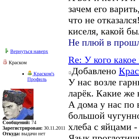
зачем его варить
что не отказался
киселя, какой б
Не плюй в прошл
Вернуться наверх
Re: У кого како
Краском
Добавлено
Крас
Краском's
Профиль
У нас возле гар
ларёк. Какие же
А дома у нас по
большой чугунно
Сообщений:
74
хлеба с яйцами -
Зарегистрирован:
30.11.2011
Откуда:
выдачи нет
Язык проглотишь!