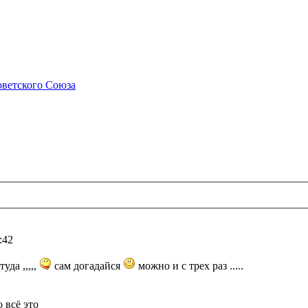
ветского Союза
:42
туда ,,,,,
сам догадайся
можно и с трех раз .....
 всё это