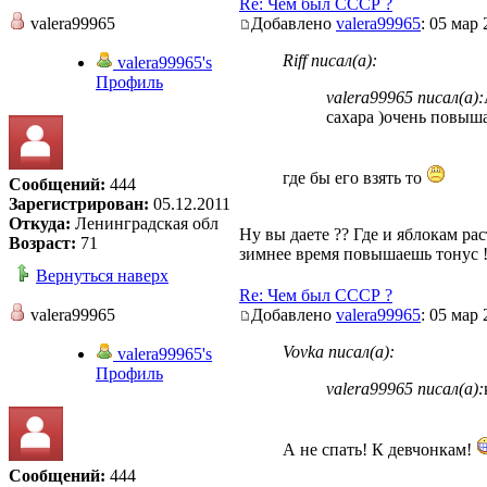
Re: Чем был СССР ?
valera99965
Добавлено
valera99965
: 05 мар 
Riff писал(а):
valera99965's
Профиль
valera99965 писал(а):
сахара )очень повыша
где бы его взять то
Сообщений:
444
Зарегистрирован:
05.12.2011
Откуда:
Ленинградская обл
Ну вы даете ?? Где и яблокам ра
Возраст:
71
зимнее время повышаешь тонус 
Вернуться наверх
Re: Чем был СССР ?
valera99965
Добавлено
valera99965
: 05 мар 
Vovka писал(а):
valera99965's
Профиль
valera99965 писал(а):
А не спать! К девчонкам!
Сообщений:
444