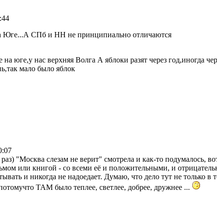
:44
а Юге...А СПб и НН не принципиально отличаются
 на юге,у нас верхняя Волга А яблоки разят через год,иногда че
нь,так мало было яблок
0:07
 раз) "Москва слезам не верит" смотрела и как-то подумалось, в
мом или книгой - со всеми её и положительными, и отрицатель
ывать и никогда не надоедает. Думаю, что дело тут не только в 
 потомучто ТАМ было теплее, светлее, добрее, дружнее ...