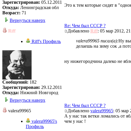
Зарегистрирован:
05.12.2011
Это к тем которые сидят в "одно
Откуда:
Ленинградская обл
Возраст:
71
Вернуться наверх
Re: Чем был СССР ?
Riff
Добавлено
Riff
: 05 мар 2012, 21
valera99965 писал(а):
Ну вы
Riff's Профиль
делаешь на зиму сок ,а по
ну нижегородчина далеко не ябл
Сообщений:
182
Зарегистрирован:
29.12.2011
Откуда:
Нижний Новгород
Вернуться наверх
Re: Чем был СССР ?
valera99965
Добавлено
valera99965
: 05 мар 
А у нас так ветки ломались от ябл
valera99965's
чем у нас !
Профиль