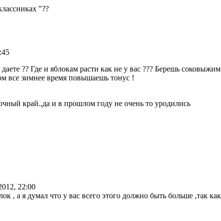
классниках "??
:45
 даете ?? Где и яблокам расти как не у вас ??? Берешь соковыжим
том все зимнее время повышаешь тонус !
очный край.,да и в прошлом году не очень то уродились
2012, 22:00
ок , а я думал что у вас всего этого должно быть больше ,так как 