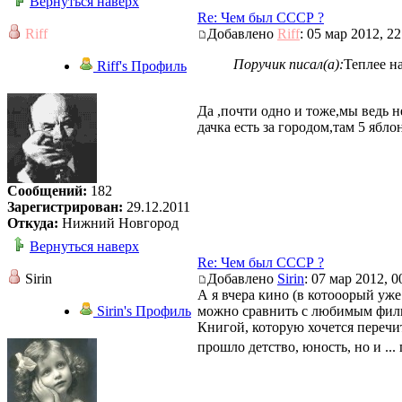
Вернуться наверх
Re: Чем был СССР ?
Riff
Добавлено
Riff
: 05 мар 2012, 22
Поручик писал(а):
Теплее н
Riff's Профиль
Да ,почти одно и тоже,мы ведь не
дачка есть за городом,там 5 ябло
Сообщений:
182
Зарегистрирован:
29.12.2011
Откуда:
Нижний Новгород
Вернуться наверх
Re: Чем был СССР ?
Sirin
Добавлено
Sirin
: 07 мар 2012, 0
А я вчера кино (в котооорый уже
Sirin's Профиль
можно сравнить с любимым филь
Книгой, которую хочется перечит
прошло детство, юность, но и ...