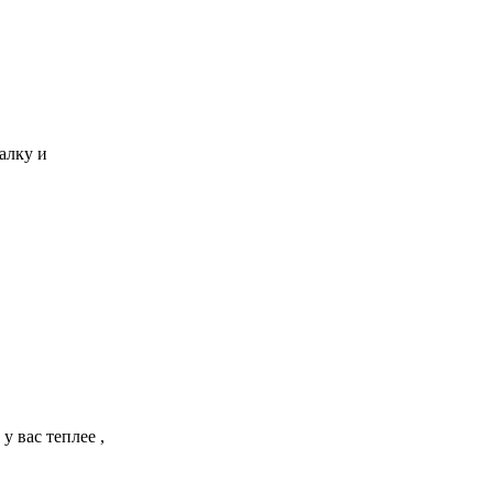
алку и
у вас теплее ,