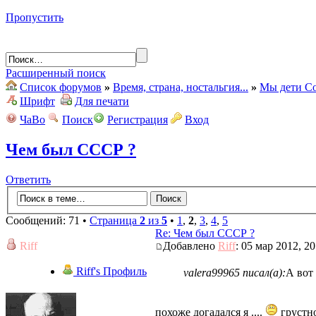
Пропустить
Расширенный поиск
Список форумов
»
Время, страна, ностальгия...
»
Мы дети Со
Шрифт
Для печати
ЧаВо
Поиск
Регистрация
Вход
Чем был СССР ?
Ответить
Сообщений: 71 •
Страница
2
из
5
•
1
,
2
,
3
,
4
,
5
Re: Чем был СССР ?
Riff
Добавлено
Riff
: 05 мар 2012, 20
Riff's Профиль
valera99965 писал(а):
А вот 
похоже догадался я ....
грустно