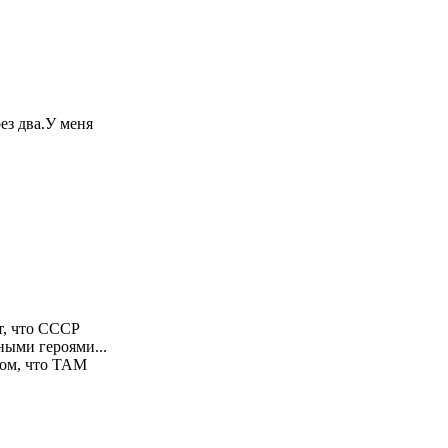
рез два.У меня
от, что СССР
ными героями...
том, что ТАМ