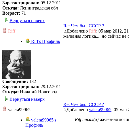
Зарегистрирован:
05.12.2011
Откуда:
Ленинградская обл
Возраст:
71
Вернуться наверх
Re: Чем был СССР ?
Riff
Добавлено
Riff
: 05 мар 2012, 21
железная логика.....но сейчас не
Riff's Профиль
Сообщений:
182
Зарегистрирован:
29.12.2011
Откуда:
Нижний Новгород
Вернуться наверх
Re: Чем был СССР ?
valera99965
Добавлено
valera99965
: 05 мар 
Riff писал(а):
железная логик
valera99965's
Профиль