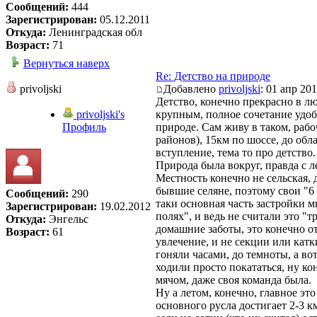
Сообщений:
444
Зарегистрирован:
05.12.2011
Откуда:
Ленинградская обл
Возраст:
71
Вернуться наверх
Re: Детство на природе
privoljski
Добавлено
privoljski
: 01 апр 201
Детство, конечно прекрасно в л
privoljski's
крупным, полное сочетание удоб
Профиль
природе. Сам живу в таком, рабо
районов), 15км по шоссе, до обл
вступление, тема то про детство
Природа была вокруг, правда с ле
Местность конечно не сельская,
бывшие селяне, поэтому свои "6 с
Сообщений:
290
таки основная часть застройки м
Зарегистрирован:
19.02.2012
полях", и ведь не считали это "т
Откуда:
Энгельс
домашние заботы, это конечно от
Возраст:
61
увлечение, и не секции или катк
гоняли часами, до темноты, а во
ходили просто покататься, ну ко
мячом, даже своя команда была.
Ну а летом, конечно, главное эт
основного русла достигает 2-3 к