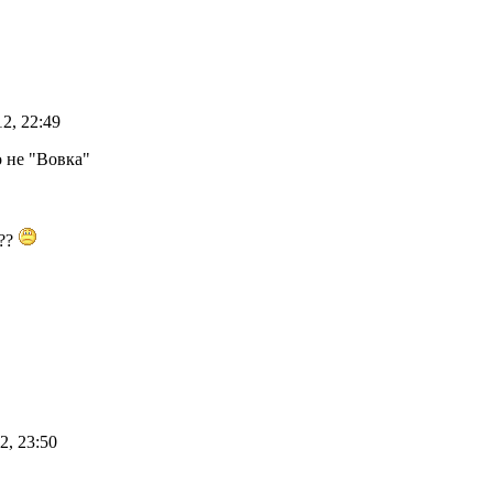
12, 22:49
о не "Вовка"
???
2, 23:50