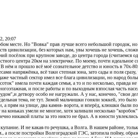
2, 20:07
юбом месте. Но "Вовка" прав лучше всего небольшой городок, но
ств цивилизации, без которых нам, увы хочешь не хочешь, сложн
чий посёлок при крупном заводе, до центра города (считаемся о
астного центра 20км на электричке. По моему, почти идеальное с
. В нём и прошло всё моё сознательное детство и юность в 70х-80
сами напряжёнка, всё таки степная зона, зато сады и поля сразу, 
 даже частный сектор имел все блага цивилизации, но народ бол
оток" имела почти каждая семья, а то и по несколько, правда не 
ногоэтажная, и после работы и по выходным взпослая часть насе
рудом",и детвору особо не нагружали. А у нас, конечно, "свои де
дельная тема, не тут. Зимой мальчишки гоняли хоккей, это было
и, а прям на улице, два камня- ворота, и вперёд, клюшки были по
т на коньках умели не многие, хотя заливали несколько "коробок"
нечно никакой платы за это никто не брал. А в юности увлеклись
о купание. И не какая-то речушка, а Волга. В нашем районе, тол
м., а после постройки Волгоградской ГЭС, затопила пойму, образ