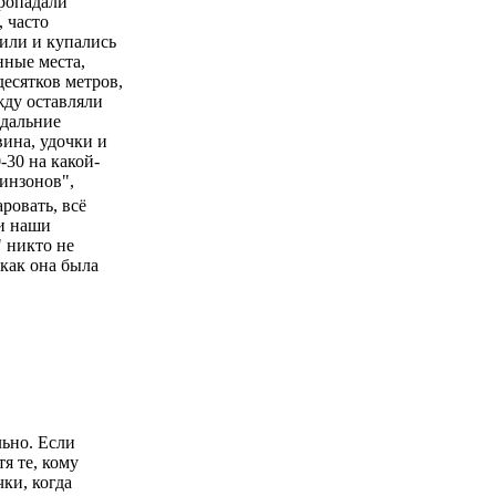
пропадали
, часто
дили и купались
нные места,
есятков метров,
жду оставляли
 дальние
вина, удочки и
-30 на какой-
бинзонов",
аровать, всё
 и наши
" никто не
 как она была
.
льно. Если
я те, кому
чки, когда