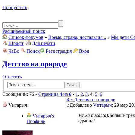
Пропустить
Расширенный поиск
Список форумов
»
Время, страна, ностальгия...
»
Мы дети Со
Шрифт
Для печати
ЧаВо
Поиск
Регистрация
Вход
Детство на природе
Ответить
Сообщений: 76 •
Страница
4
из
6
•
1
,
2
,
3
,
4
,
5
,
6
Re: Детство на природе
Vитарыч
Добавлено
Vитарыч
: 29 мар 20
Vovka писал(а):
Больше трех
Vитарыч's
админа!
Профиль