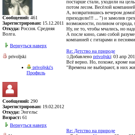
постарше стали, уходили на целы
потом лесом. Весёлой компанией
А, возвратившись вечером домой
Сообщений:
461
приходили!!! ... ") и замолив г
Зарегистрирован:
15.12.2011
возможности, поливом огорода, 
Откуда:
Россия. Средняя
Ну, не то, чтобы мчались, но над
Волга.
А после кино, само собой разу
компанией с гитарами и песнями.
Вернуться наверх
Re: Детство на природе
privoljski
Добавлено
privoljski
: 03 апр 201
Всё верно. Но, похоже, кроме н
privoljski's
"Времена не выбирают, в них ж
Профиль
Сообщений:
290
Зарегистрирован:
19.02.2012
Откуда:
Энгельс
Возраст:
61
Вернуться наверх
Re: Детство на природе