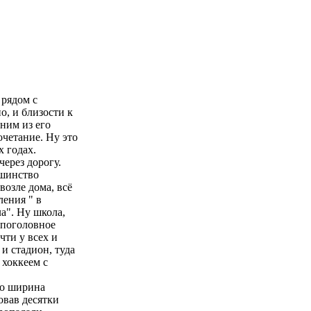
 рядом с
о, и близости к
дним из его
очетание. Ну это
х годах.
через дорогу.
ьшинство
возле дома, всё
ления " в
ла". Ну школа,
 поголовное
чти у всех и
 и стадион, туда
 хоккеем с
ько ширина
овав десятки