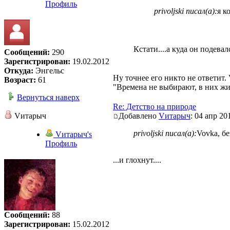
Профиль
privoljski писал(а):
я к
Кстати....а куда он подева
Сообщений:
290
Зарегистрирован:
19.02.2012
Откуда:
Энгельс
Ну точнее его никто не ответит.
Возраст:
61
"Времена не выбирают, в них ж
Вернуться наверх
Re: Детство на природе
Vитарыч
Добавлено
Vитарыч
: 04 апр 20
privoljski писал(а):
Vovka, бе
Vитарыч's
Профиль
...и глохнут....
Сообщений:
88
Зарегистрирован:
15.02.2012