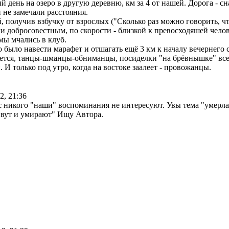
й день на озеро в другую деревню, км за 4 от нашей. Дорога - сн
 не замечали расстояния.
, получив взбучку от взрослых ("Сколько раз можно говорить, ч
рехи добросовестным, по скорости - близкой к превосходяшей чело
мы мчались в клуб.
о было навести марафет и отшагать ещё 3 км к началу вечернего с
меется, танцы-шманцы-обниманцы, посиделки "на брёвнышке" вс
 И только под утро, когда на востоке заалеет - провожанцы.
2, 21:36
ас никого "наши" воспоминания не интересуют. Увы тема "умерла
ивут и умирают" Ищу Автора.