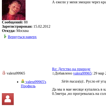
А ежели у меня эмоции через кр
Сообщений:
88
Зарегистрирован:
15.02.2012
Откуда:
Москва
Вернуться наверх
Re: Детство на природе
valera99965
Добавлено
valera99965
: 29 мар 
Sirin писал(а):
. Русло её уг
valera99965's
Профиль
Да мы в мае месяце купались в к
0.5метра ,но прогревалась на со