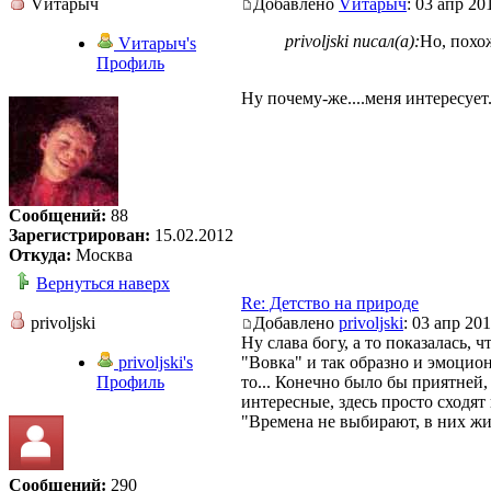
Vитарыч
Добавлено
Vитарыч
: 03 апр 20
privoljski писал(а):
Но, похо
Vитарыч's
Профиль
Ну почему-же....меня интересует.
Сообщений:
88
Зарегистрирован:
15.02.2012
Откуда:
Москва
Вернуться наверх
Re: Детство на природе
privoljski
Добавлено
privoljski
: 03 апр 201
Ну слава богу, а то показалась, 
privoljski's
"Вовка" и так образно и эмоцион
Профиль
то... Конечно было бы приятней,
интересные, здесь просто сходят 
"Времена не выбирают, в них ж
Сообщений:
290