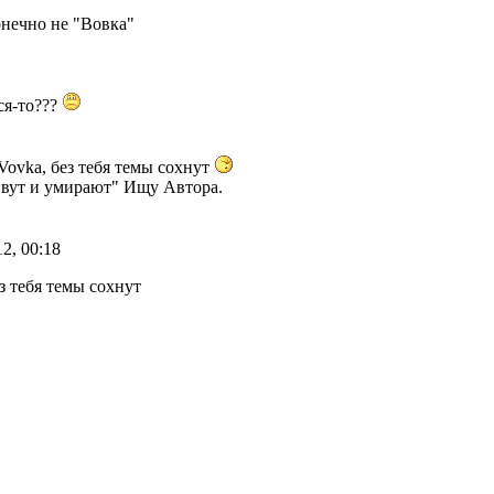
онечно не "Вовка"
лся-то???
 Vovka, без тебя темы сохнут
ивут и умирают" Ищу Автора.
12, 00:18
з тебя темы сохнут