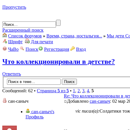
Пропустить
Расширенный поиск
Список форумов
»
Время, страна, ностальгия...
»
Мы дети Со
Шрифт
Для печати
ЧаВо
Поиск
Регистрация
Вход
Что коллекционировали в детстве?
Ответить
Сообщений: 62 •
Страница
5
из
5
•
1
,
2
,
3
,
4
,
5
Re: Что коллекционировали в де
сан-саныч
Добавлено
сан-саныч
: 02 мар 2
vic писал(а):
Солдатики тож
сан-саныч's
Профиль