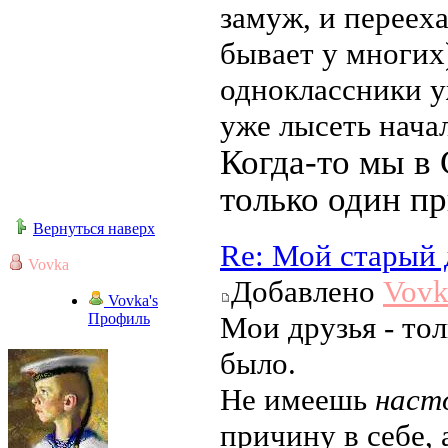
замуж, и перееха
бывает у многих)
одноклассники у
уже лысеть начали...
Когда-то мы в 
только один пр
Вернуться наверх
Re: Мой старый 
Vovka
Добавлено
Vovk
Vovka's
Профиль
Мои друзья - тол
было.
Не имеешь
наст
причину в себе, 