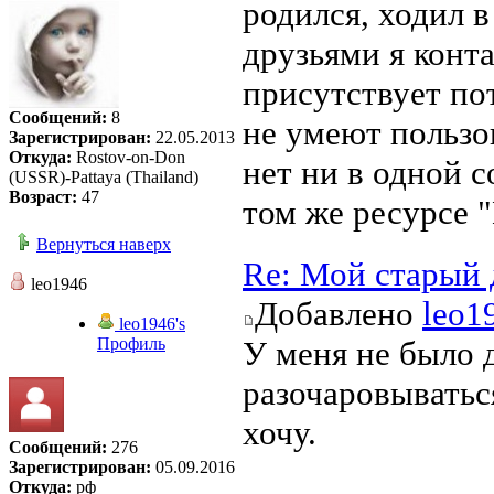
родился, ходил в
друзьями я конта
присутствует по
Сообщений:
8
не умеют пользо
Зарегистрирован:
22.05.2013
Откуда:
Rostov-on-Don
нет ни в одной с
(USSR)-Pattaya (Thailand)
Возраст:
47
том же ресурсе "
Вернуться наверх
Re: Мой старый 
leo1946
Добавлено
leo1
leo1946's
Профиль
У меня не было д
разочаровываться
хочу.
Сообщений:
276
Зарегистрирован:
05.09.2016
Откуда:
рф