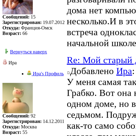
дома нет компью
Сообщений:
15
несколько.И в эт
Зарегистрирован:
19.07.2012
Откуда:
Франция-Омск
встреча однокла
Возраст:
66
начальной школе
Вернуться наверх
Re: Мой старый 
Ира
Добавлено
Ира
Ира's Профиль
У меня самая так
Грабко. Вот она
одном доме, но в
седьмом. Подруж
Сообщений:
92
Зарегистрирован:
14.12.2011
как-то само соб
Откуда:
Москва
Возраст:
55