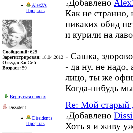
Добавлено
Alex
AlexZ's
Профиль
Как не странно, 
никаких обид нет
и курили на лаво
Сообщений:
628
- Сашка, здоров
Зарегистрирован:
18.04.2012
Откуда:
ЗапСиб
- да ну, не надо
Возраст:
59
лицо, ты же офи
Когда-нибудь мы
Вернуться наверх
Re: Мой старый 
Dissident
Добавлено
Diss
Dissident's
Профиль
Хоть я и живу уж