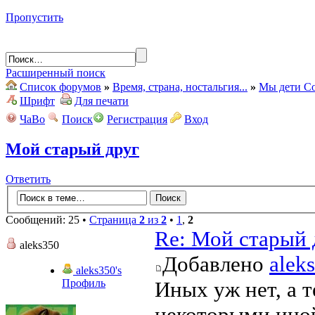
Пропустить
Расширенный поиск
Список форумов
»
Время, страна, ностальгия...
»
Мы дети Со
Шрифт
Для печати
ЧаВо
Поиск
Регистрация
Вход
Мой старый друг
Ответить
Сообщений: 25 •
Страница
2
из
2
•
1
,
2
Re: Мой старый 
aleks350
Добавлено
alek
aleks350's
Профиль
Иных уж нет, а т
некоторыми иной