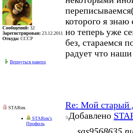
переписываемся(
которого я знаю
Сообщений:
32
но теперь уже с
Зарегистрирован:
23.12.2011
Откуда:
СССР
без, стараемся п
радует что наши 
Вернуться наверх
Re: Мой старый 
STARик
Добавлено
STA
STARик's
Профиль
sas9568635 пи