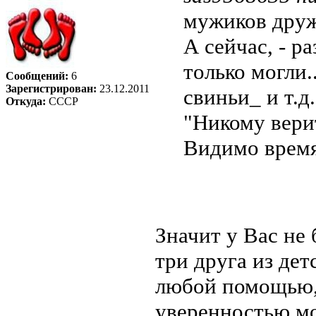
мужиков друж
А сейчас, - р
только могли.
Сообщений:
6
Зарегистрирован:
23.12.2011
свиньи_ и т.
Откуда:
CCCР
"Никому верит
Видимо время
Значит у Вас н
три друга из дет
любой помощью, т
уверенностью мог