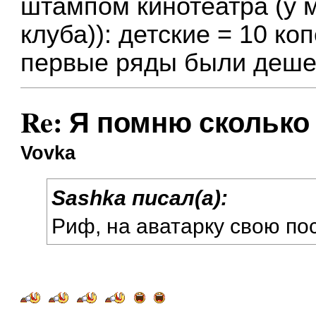
штампом кинотеатра (у 
клуба)): детские = 10 ко
первые ряды были дешев
Re: Я помню сколько 
Vovka
Sashka писал(а):
Риф, на аватарку свою п