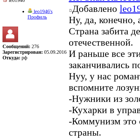
leo1946
Добавлено
leo1
leo1946's
Профиль
Ну, да, конечно,
Страна забита д
отечественной.
Сообщений:
276
И раньше все эт
Зарегистрирован:
05.09.2016
Откуда:
рф
заканчивались п
Нуу, у нас роман
вспомните лозун
-Нужники из зол
-Кухарки в упра
-Коммунизм это 
страны.