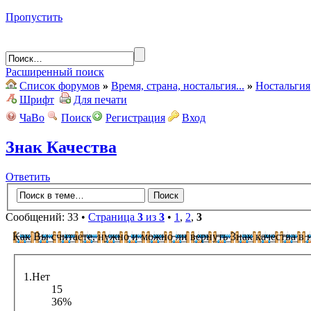
Пропустить
Расширенный поиск
Список форумов
»
Время, страна, ностальгия...
»
Ностальгия
Шрифт
Для печати
ЧаВо
Поиск
Регистрация
Вход
Знак Качества
Ответить
Сообщений: 33 •
Страница
3
из
3
•
1
,
2
,
3
Как Вы считаете, нужно и можно ли вернуть Знак качества в
1.Нет
15
36%