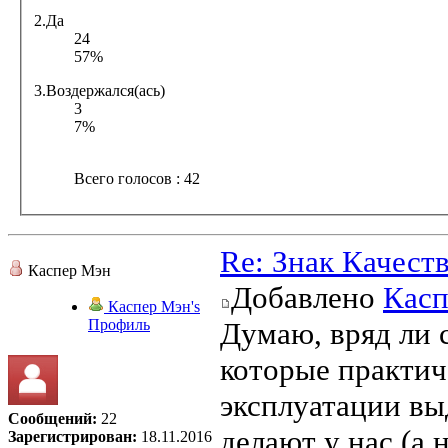
2.Да
24
57%
3.Воздержался(ась)
3
7%
Всего голосов : 42
Re: Знак Качест
Каспер Мэн
Добавлено
Касп
Каспер Мэн's
Профиль
Думаю, вряд ли с
которые практич
эксплуатации вы
Сообщений:
22
делают у нас (а 
Зарегистрирован:
18.11.2016