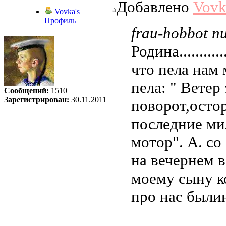
Добавлено
Vovk
Vovka's
Профиль
frau-hobbot пи
Родина........
что пела нам
пела: " Ветер
Сообщений:
1510
Зарегистрирован:
30.11.2011
поворот,осто
последние ми
мотор". А. с
на вечернем в
моему сыну к
про нас былин