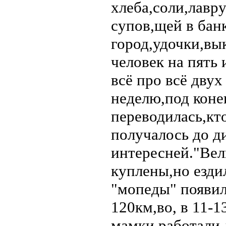
хлеба,соли,лавр
супов,щей в банк
город,удочки,вы
человек на пять
всё про всё двух
неделю,под коне
переводилась,кто
получалось до д
интересней."Вел
куплены,но езди
"мопеды" появили
120км,во, в 11-1
мамки работали,