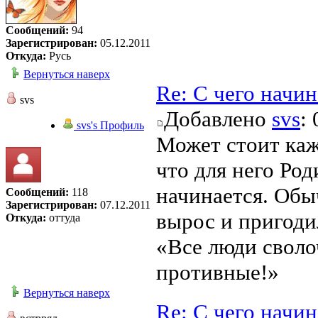
Сообщений:
94
Зарегистрирован:
05.12.2011
Откуда:
Русь
Вернуться наверх
Re: С чего начи
svs
Добавлено
svs
:
svs's Профиль
Может стоит каж
что для него Род
начинается. Обыч
Сообщений:
118
Зарегистрирован:
07.12.2011
вырос и пригоди
Откуда:
оттуда
«Все люди своло
противные!»
Вернуться наверх
Re: С чего начи