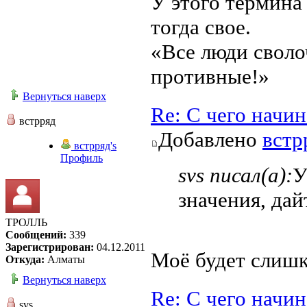
У этого термина
тогда свое.
«Все люди своло
противные!»
Вернуться наверх
Re: С чего начи
встрряд
Добавлено
встр
встрряд's
Профиль
svs писал(а):
У
значения, дай
ТРОЛЛЬ
Сообщений:
339
Зарегистрирован:
04.12.2011
Моё будет слиш
Откуда:
Алматы
Вернуться наверх
Re: С чего начи
svs