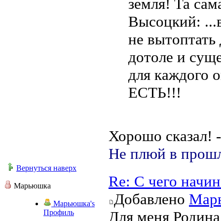
земля! Та сам
Высоцкий: ...
не вытоптать 
дотоле и сущ
для каждого о
ЕСТЬ!!!
Хорошо сказал! 
Не плюй в прошл
Вернуться наверх
Re: С чего начи
Марьюшка
Добавлено
Мар
Марьюшка's
Профиль
Для меня Родина 