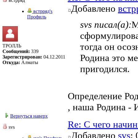
встрряд
Добавлено
встр
встрряд's
Профиль
svs писал(а):
М
сформулироват
тогда он осоз
ТРОЛЛЬ
Сообщений:
339
Родина это ме
Зарегистрирован:
04.12.2011
Откуда:
Алматы
пригодился.
Определение Род
, наша Родина - 
Вернуться наверх
Re: С чего начи
svs
Добавлено
svs
: