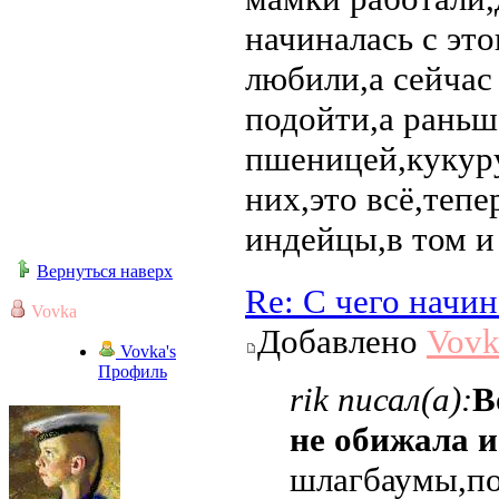
начиналась с это
любили,а сейчас
подойти,а раньш
пшеницей,кукуру
них,это всё,тепе
индейцы,в том и
Вернуться наверх
Re: С чего начи
Vovka
Добавлено
Vovk
Vovka's
Профиль
rik писал(а):
В
не обижала 
шлагбаумы,по