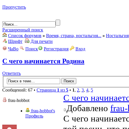
Пропустить
Расширенный поиск
Список форумов
»
Время, страна, ностальгия...
»
Ностальгия
Шрифт
Для печати
ЧаВо
Поиск
Регистрация
Вход
С чего начинается Родина
Ответить
Сообщений: 67 •
Страница
1
из
5
•
1
,
2
,
3
,
4
,
5
С чего начинает
frau-hobbot
Добавлено
frau
frau-hobbot's
Профиль
С чего начинается
той песни, что п