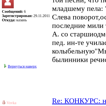
младшему пела: 
Сообщений:
6
Слева поворот,о
Зарегистрирован:
29.11.2011
Откуда:
казань
последние мили 
А. со старшиодм
пед. ин-те учила
колыбельную"Мы
былинники речист
Вернуться наверх
Re: КОНКУРС: н
Vovka