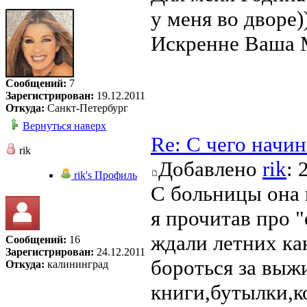
у меня во дворе))
Искренне Ваша 
Сообщений:
7
Зарегистрирован:
19.12.2011
Откуда:
Санкт-Петербург
Вернуться наверх
Re: С чего начи
rik
Добавлено
rik
: 
rik's Профиль
С больницы она 
я прочитав про "
ждали летних ка
Сообщений:
16
Зарегистрирован:
24.12.2011
бороться за выж
Откуда:
калининград
книги,бутылки,к