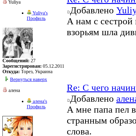
Yuliya
Добавлено
Yuli
Yuliya's
Профиль
А нам с сестрой 
взорьям шла див
Сообщений:
27
Зарегистрирован:
05.12.2011
Откуда:
Торез, Украина
Вернуться наверх
Re: С чего начи
алена
Добавлено
ален
алена's
Профиль
А мне папа пел 
странным образо
слова.