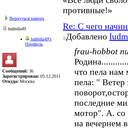
противные!»
Вернуться наверх
Re: С чего начи
ludmila49
Добавлено
ludm
ludmila49's
Профиль
frau-hobbot пи
Родина........
что пела нам
Сообщений:
36
Зарегистрирован:
05.12.2011
пела: " Ветер
Откуда:
Москва
поворот,осто
последние ми
мотор". А. с
на вечернем в