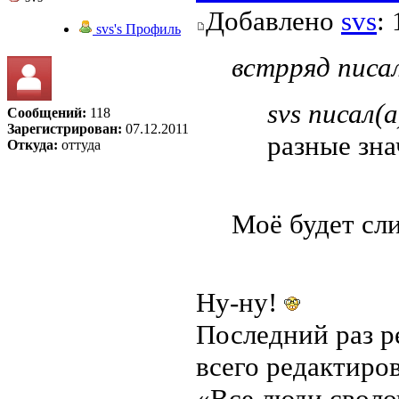
Добавлено
svs
:
svs's Профиль
встрряд писал
svs писал(а
Сообщений:
118
Зарегистрирован:
07.12.2011
разные зна
Откуда:
оттуда
Моё будет сл
Ну-ну!
Последний раз 
всего редактиров
«Все люди своло