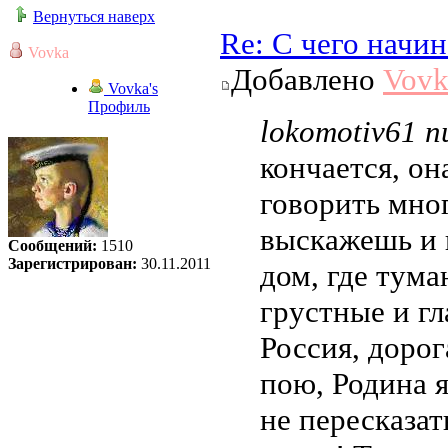
Вернуться наверх
Re: С чего начи
Vovka
Добавлено
Vovk
Vovka's
Профиль
lokomotiv61 п
кончается, он
говорить мног
выскажешь и 
Сообщений:
1510
Зарегистрирован:
30.11.2011
дом, где тума
грустные и гл
Россия, дорога
пою, Родина я
не пересказат