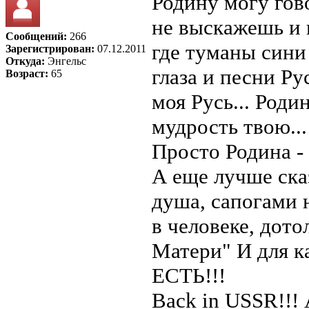
Родину могу гово
не выскажешь и 
Сообщений:
266
где туманы сини 
Зарегистрирован:
07.12.2011
Откуда:
Энгельс
глаза и песни Ру
Возраст:
65
моя Русь... Роди
мудрость твою...
Просто Родина - 
А еще лучше сказ
душа, сапогами 
в человеке, дото
Матери" И для ка
ЕСТЬ!!!
Back in USSR!!! 