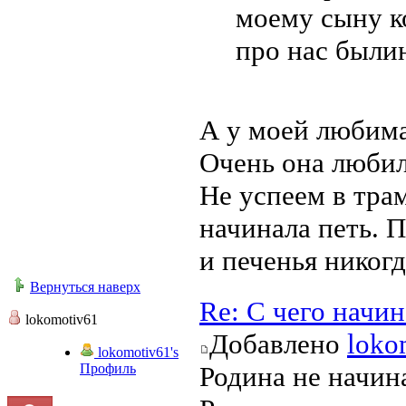
моему сыну к
про нас былин
А у моей любимая
Очень она любил
Не успеем в трам
начинала петь. П
и печенья никогд
Вернуться наверх
Re: С чего начи
lokomotiv61
Добавлено
loko
lokomotiv61's
Профиль
Родина не начина