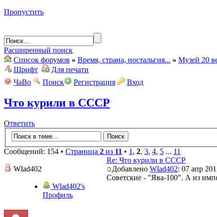
Пропустить
Расширенный поиск
Список форумов
»
Время, страна, ностальгия...
»
Музей 20 в
Шрифт
Для печати
ЧаВо
Поиск
Регистрация
Вход
Что курили в СССР
Ответить
Сообщений: 154 •
Страница
2
из
11
•
1
,
2
,
3
,
4
,
5
...
11
Re: Что курили в СССР
Wlad402
Добавлено
Wlad402
: 07 апр 201
Советские - "Ява-100". А из имп
Wlad402's
Профиль