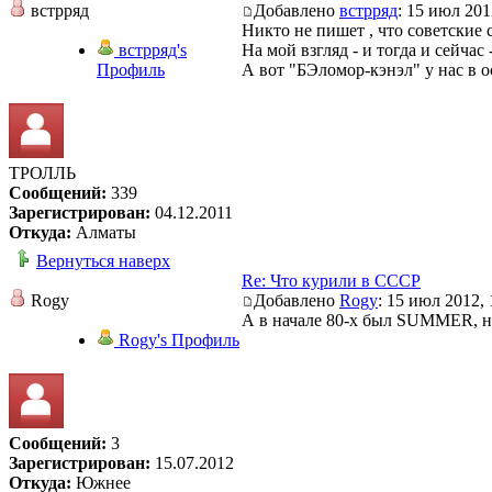
встрряд
Добавлено
встрряд
: 15 июл 201
Никто не пишет , что советские
встрряд's
На мой взгляд - и тогда и сейчас 
Профиль
А вот "БЭломор-кэнэл" у нас в о
ТРОЛЛЬ
Сообщений:
339
Зарегистрирован:
04.12.2011
Откуда:
Алматы
Вернуться наверх
Re: Что курили в СССР
Rogy
Добавлено
Rogy
: 15 июл 2012, 
А в начале 80-х был SUMMER, на
Rogy's Профиль
Сообщений:
3
Зарегистрирован:
15.07.2012
Откуда:
Южнее