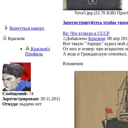
Yava5.jpg (22.76 KiB) Прос
Зарегистрируйтесь чтобы увид
Вернуться наверх
Re: Что курили в СССР
Краском
Добавлено
Краском
: 08 апр 201
Вот такую "Аврору" курил мой д
Краском's
От них и помер: при вскрытии ок
Профиль
А ведь и Гражданскую отвоевал, 
Вложения
Сообщений:
74
Зарегистрирован:
30.11.2011
Откуда:
выдачи нет