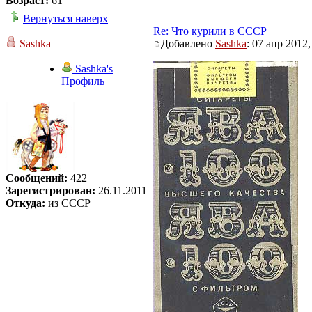
Возраст:
61
Вернуться наверх
Re: Что курили в СССР
Sashka
Добавлено
Sashka
: 07 апр 2012,
Sashka's
Профиль
Сообщений:
422
Зарегистрирован:
26.11.2011
Откуда:
из СССР