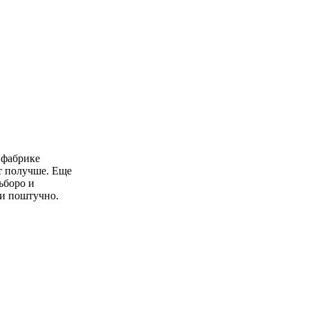
 фабрике
т получше. Еще
ьборо и
ли поштучно.