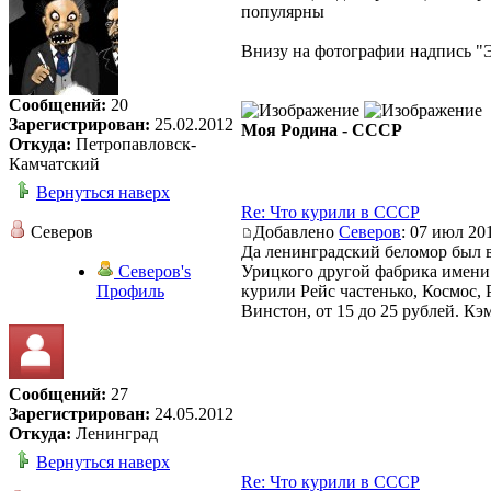
популярны
Внизу на фотографии надпись "Э
Сообщений:
20
Зарегистрирован:
25.02.2012
Моя Родина - СССР
Откуда:
Петропавловск-
Камчатский
Вернуться наверх
Re: Что курили в СССР
Северов
Добавлено
Северов
: 07 июл 20
Да ленинградский беломор был в 
Северов's
Урицкого другой фабрика имени 
Профиль
курили Рейс частенько, Космос,
Винстон, от 15 до 25 рублей. Кэ
Сообщений:
27
Зарегистрирован:
24.05.2012
Откуда:
Ленинград
Вернуться наверх
Re: Что курили в СССР