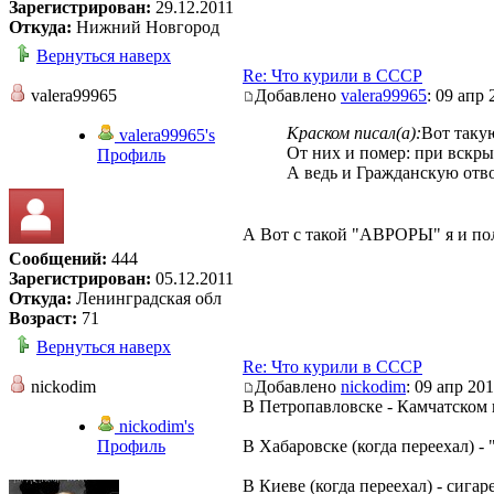
Зарегистрирован:
29.12.2011
Откуда:
Нижний Новгород
Вернуться наверх
Re: Что курили в СССР
valera99965
Добавлено
valera99965
: 09 апр 
Краском писал(а):
Вот таку
valera99965's
От них и помер: при вскрыт
Профиль
А ведь и Гражданскую отво
А Вот с такой "АВРОРЫ" я и пол
Сообщений:
444
Зарегистрирован:
05.12.2011
Откуда:
Ленинградская обл
Возраст:
71
Вернуться наверх
Re: Что курили в СССР
nickodim
Добавлено
nickodim
: 09 апр 201
В Петропавловске - Камчатском
nickodim's
Профиль
В Хабаровске (когда переехал) -
В Киеве (когда переехал) - сига