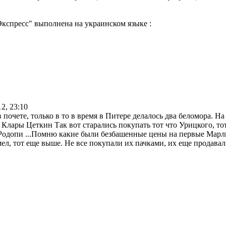
кспресс" выполнена на украинском языке :
12, 23:10
почете, только в то в время в Питере делалось два беломора. На
Клары Цеткин Так вот старались покупать тот что Урицкого, то
 Родопи ...Помню какие были безбашенные цены на первые Марл
мел, тот еще выше. Не все покупали их пачками, их еще продава