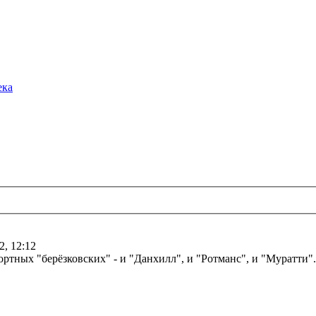
ека
2, 12:12
ортных "берёзковских" - и "Данхилл", и "Ротманс", и "Муратти".