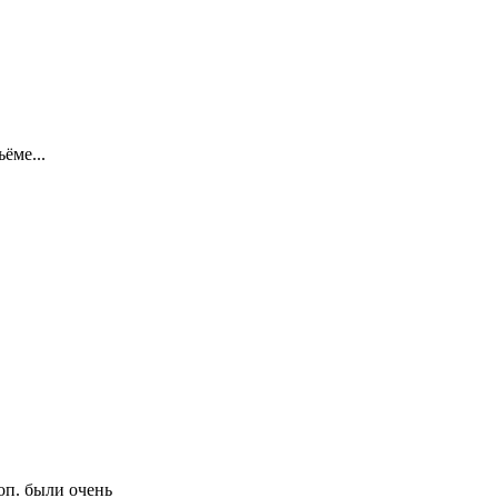
ёме...
оп. были очень