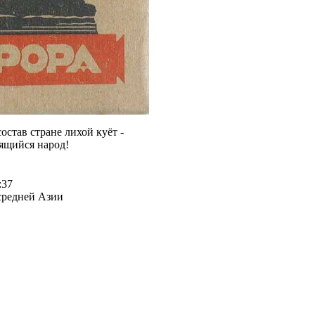
став стране лихой куёт -
дящийся народ!
:37
средней Азии