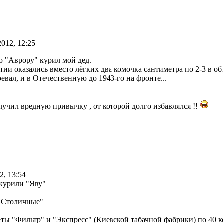
2012, 12:25
ю "Аврору" курил мой дед.
ии оказались вместо лёгких два комочка сантиметра по 2-3 в объ
евал, и в Отечественную до 1943-го на фронте...
учил вредную привычку , от которой долго избавлялся !!
2, 13:54
 курили "Яву"
 "Столичные"
реты "Фильтр" и "Экспресс" (Киевской табачной фабрики) по 40 к