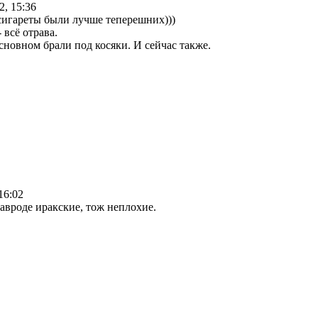
2, 15:36
 сигареты были лучше теперешних)))
- всё отрава.
сновном брали под косяки. И сейчас также.
16:02
вроде иракские, тож неплохие.