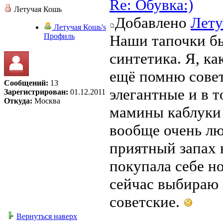
Re: Обувка:)
Летучая Кошь
Добавлено
Лету
Летучая Кошь's
Профиль
Наши тапочки бы
синтетика. Я, ка
ещё помню совет
Сообщений:
13
элегантные и в т
Зарегистрирован:
01.12.2011
Откуда:
Москва
мамины каблуки
вообще очень лю
приятный запах 
покупала себе н
сейчас выбираю
советские.
Вернуться наверх