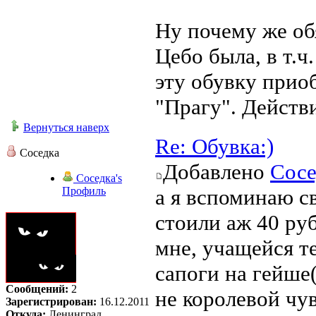
Ну почему же об
Цебо была, в т.ч
эту обувку прио
"Прагу". Действи
Вернуться наверх
Re: Обувка:)
Соседка
Добавлено
Сосе
Соседка's
Профиль
а я вспоминаю с
стоили аж 40 руб
мне, учащейся т
сапоги на гейше(
Сообщений:
2
не королевой чув
Зарегистрирован:
16.12.2011
Откуда:
Ленинград