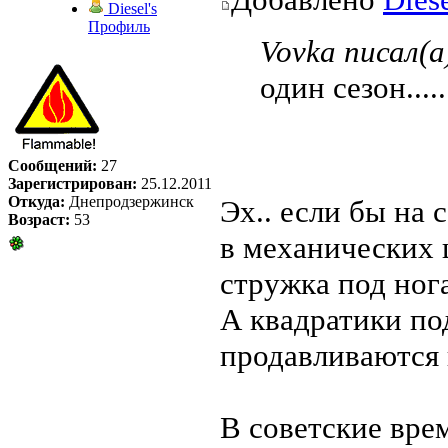
Diesel's
Профиль
Vovka писал(а
один сезон.....
Сообщений:
27
Зарегистрирован:
25.12.2011
Откуда:
Днепродзержинск
Эх.. если бы на
Возраст:
53
в механических 
стружка под ног
А квадратики под
продавливаются 
В советские вре