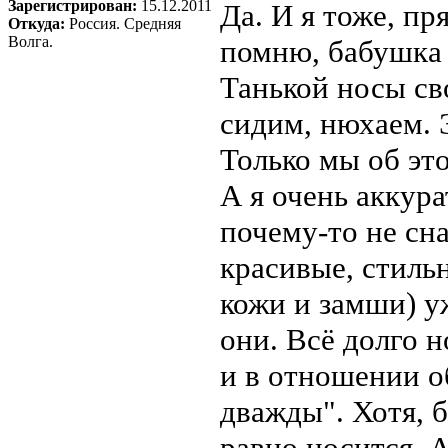
Зарегистрирован:
15.12.2011
Да. И я тоже, пр
Откуда:
Россия. Средняя
Волга.
помню, бабушка 
Танькой носы св
сидим, нюхаем. 
Только мы об эт
А я очень аккур
почему-то не сна
красивые, стиль
кожи и замши) у
они. Всё долго 
и в отношении о
дважды". Хотя, 
равно носится. А