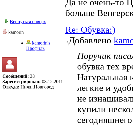
Да не очень-то 
больше Венгерск
Вернуться наверх
Re: Обувка:)
kamorin
Добавлено
kamo
kamorin's
Профиль
Поручик писал
обувка тех в
Натуральная 
Сообщений:
38
Зарегистрирован:
08.12.2011
легкие и удоб
Откуда:
Нижн.Новгород
не изнашивал
купили нескол
сегодняшнего