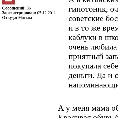
гипотоник, о
Сообщений:
36
Зарегистрирован:
05.12.2011
советские бо
Откуда:
Москва
и в то же вре
каблуки в шк
очень любила
приятный зап
покупала себ
деньги. Да и
напоминающи
А у меня мама об
Красивая обувь 