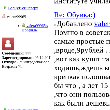
институте учила
Вернуться наверх
Re: Обувка:)
valera99965
Добавлено
vale
valera99965's
Профиль
Помню в советс
самые простые п
,вроде,9рублей .
Сообщений:
444
,вот как купят т
Зарегистрирован:
05.12.2011
Откуда:
Ленинградская обл
ходишь,ждешь ко
Возраст:
71
крепкая подошва
бы что , а лет 1
,что они пользо
как были дешев