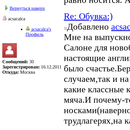
Вернуться наверх
Re: Обувка:)
acsacalca
Добавлено
acsa
acsacalca's
Профиль
Мне на выпускно
Салоне для нов
настоящие англи
Сообщений:
30
было счастье.Бе
Зарегистрирован:
16.12.2011
Откуда:
Москва
случаем,так и н
какие классные 
мяча.И почему-т
носками(наверно
трудлагерях,на 