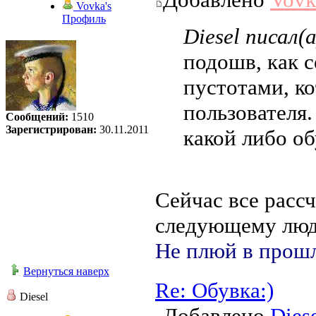
Vovka's
Профиль
Diesel писал(а
подошв, как 
пустотами, к
пользователя
Сообщений:
1510
Зарегистрирован:
30.11.2011
какой либо об
Сейчас все рассч
следующему люд
Не плюй в прошл
Вернуться наверх
Re: Обувка:)
Diesel
Добавлено
Dies