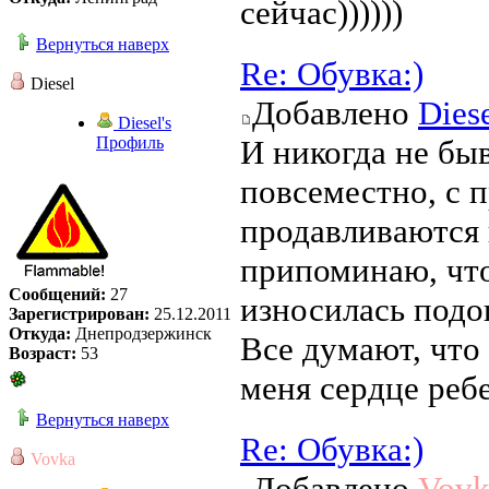
сейчас))))))
Вернуться наверх
Re: Обувка:)
Diesel
Добавлено
Dies
Diesel's
Профиль
И никогда не бы
повсеместно, с 
продавливаются 
припоминаю, что
Сообщений:
27
износилась подо
Зарегистрирован:
25.12.2011
Откуда:
Днепродзержинск
Все думают, что 
Возраст:
53
меня сердце ребе
Вернуться наверх
Re: Обувка:)
Vovka
Добавлено
Vovk