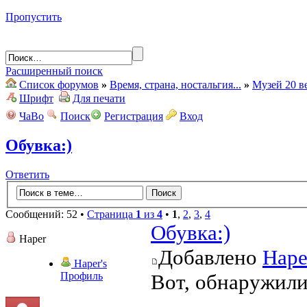
Пропустить
Расширенный поиск
Список форумов
»
Время, страна, ностальгия...
»
Музей 20 в
Шрифт
Для печати
ЧаВо
Поиск
Регистрация
Вход
Обувка:)
Ответить
Сообщений: 52 •
Страница
1
из
4
•
1
,
2
,
3
,
4
Обувка:)
Haper
Добавлено
Hape
Haper's
Профиль
Вот, обнаружил