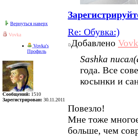
Зарегистрируйт
Вернуться наверх
Re: Обувка:)
Vovka
Добавлено
Vovk
Vovka's
Профиль
Sashka писал(
года. Все сов
косынки и сан
Сообщений:
1510
Зарегистрирован:
30.11.2011
Повезло!
Мне тоже многое
больше, чем совр