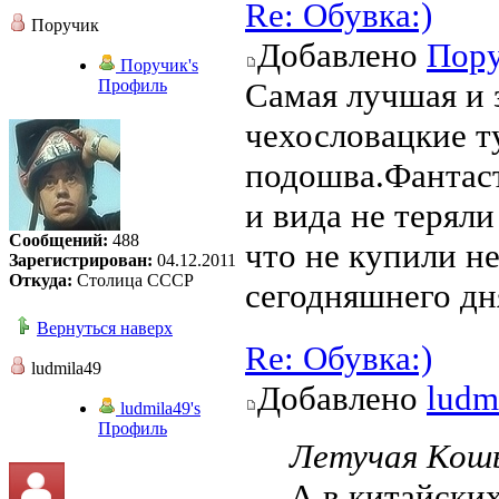
Re: Обувка:)
Поручик
Добавлено
Пор
Поручик's
Профиль
Самая лучшая и 
чехословацкие т
подошва.Фантаст
и вида не терял
Сообщений:
488
что не купили не
Зарегистрирован:
04.12.2011
Откуда:
Столица СССР
сегодняшнего дн
Вернуться наверх
Re: Обувка:)
ludmila49
Добавлено
ludm
ludmila49's
Профиль
Летучая Кошь
А в китайских