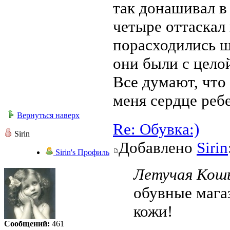
так донашивал в
четыре оттаскал 
порасходились ш
они были с цело
Все думают, что 
меня сердце ребе
Вернуться наверх
Re: Обувка:)
Sirin
Добавлено
Sirin
Sirin's Профиль
Летучая Кошь
обувные мага
кожи!
Сообщений:
461