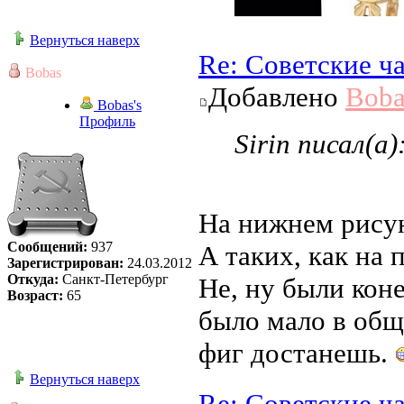
Вернуться наверх
Re: Советские ч
Bobas
Добавлено
Boba
Bobas's
Профиль
Sirin писал(а)
На нижнем рисун
Сообщений:
937
А таких, как на 
Зарегистрирован:
24.03.2012
Откуда:
Санкт-Петербург
Не, ну были кон
Возраст:
65
было мало в общ
фиг достанешь.
Вернуться наверх
Re: Советские ч