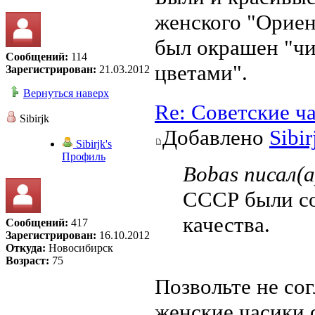
женского "Ориен
был окрашен "чи
Сообщений:
114
цветами".
Зарегистрирован:
21.03.2012
Вернуться наверх
Re: Советские ч
Sibirjk
Добавлено
Sibir
Sibirjk's
Профиль
Bobas писал(а
СССР были со
качества.
Сообщений:
417
Зарегистрирован:
16.10.2012
Откуда:
Новосибирск
Возраст:
75
Позвольте не сог
женские часики 