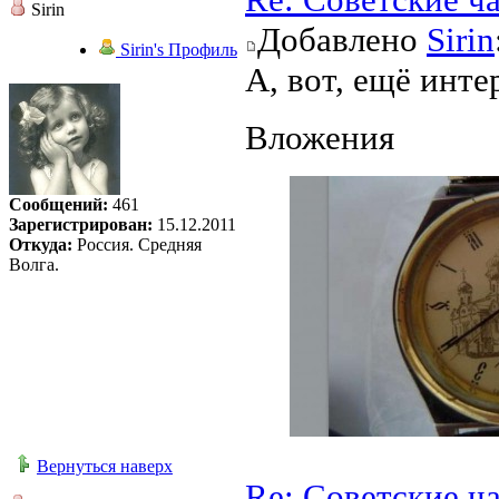
Sirin
Добавлено
Sirin
Sirin's Профиль
А, вот, ещё инт
Вложения
Сообщений:
461
Зарегистрирован:
15.12.2011
Откуда:
Россия. Средняя
Волга.
Вернуться наверх
Re: Советские ч