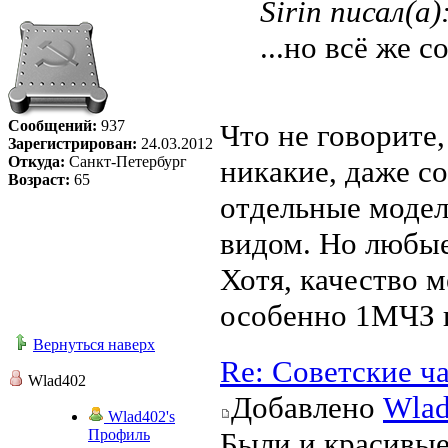
Sirin писал(а)
...но всё же с
Сообщений:
937
Что не говорите
Зарегистрирован:
24.03.2012
Откуда:
Санкт-Петербург
никакие, даже со
Возраст:
65
отдельные моде
видом. Но любы
Хотя, качество м
особенно 1МЧЗ 
Вернуться наверх
Re: Советские ч
Wlad402
Добавлено
Wla
Wlad402's
Профиль
Были и красивые