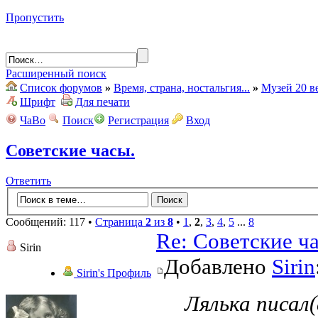
Пропустить
Расширенный поиск
Список форумов
»
Время, страна, ностальгия...
»
Музей 20 в
Шрифт
Для печати
ЧаВо
Поиск
Регистрация
Вход
Советские часы.
Ответить
Сообщений: 117 •
Страница
2
из
8
•
1
,
2
,
3
,
4
,
5
...
8
Re: Советские ч
Sirin
Добавлено
Sirin
Sirin's Профиль
Лялька писал(