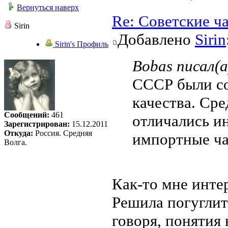
Вернуться наверх
Re: Советские ч
Sirin
Добавлено
Sirin
Sirin's Профиль
Bobas писал(а
СССР были со
качества. Ср
Сообщений:
461
отличались и
Зарегистрирован:
15.12.2011
Откуда:
Россия. Средняя
импортные ча
Волга.
Как-то мне интер
Решила погуглит
говоря, понятия