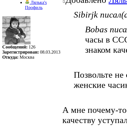
Лялька's
Профиль
Sibirjk писал(
Bobas писа
часы в ССС
Сообщений:
126
знаком кач
Зарегистрирован:
08.03.2013
Откуда:
Москва
Позвольте не 
женские часи
А мне почему-то
качеству уступа