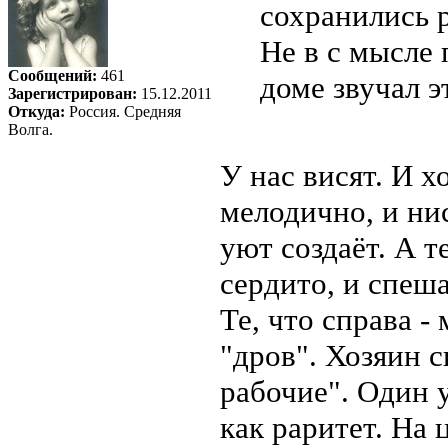
сохранились 
Не в с мысле 
Сообщений:
461
доме звучал э
Зарегистрирован:
15.12.2011
Откуда:
Россия. Средняя
Волга.
У нас висят. И хо
мелодично, и ни
уют создаёт. А т
сердито, и спеша
Те, что справа -
"дров". Хозяин с
рабочие". Один 
как раритет. На 