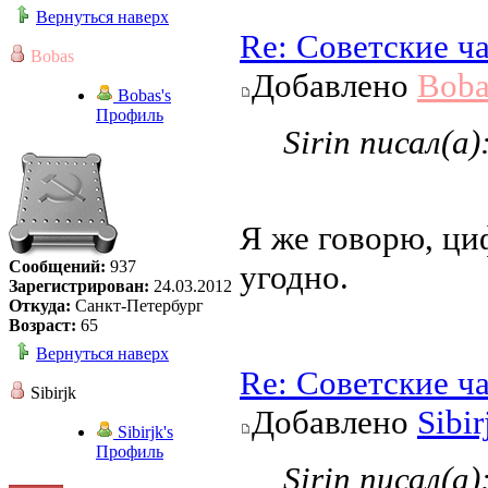
Вернуться наверх
Re: Советские ч
Bobas
Добавлено
Boba
Bobas's
Профиль
Sirin писал(а)
Я же говорю, ци
Сообщений:
937
угодно.
Зарегистрирован:
24.03.2012
Откуда:
Санкт-Петербург
Возраст:
65
Вернуться наверх
Re: Советские ч
Sibirjk
Добавлено
Sibir
Sibirjk's
Профиль
Sirin писал(а)