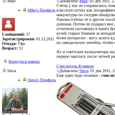
Mike
Добавлено
Mike
: 01 дек 2011, 2
Счёты у нас не сохранились, пом
Mike's Профиль
классную штуку как логарифмичес
макулатуры по соседям обнаружи
Панова (сейчас её и другие посо
длинная. Потом он подарил мне 
отличном состоянии) я нашёл бу
кучей старых бланков за ненадо
Сообщений:
37
более интересно - могу залить к
Зарегистрирован:
01.12.2011
на самодельную линейку, чтобы п
Откуда:
Уфа
Возраст:
51
Ну и советские калькуляторы над
первую зарплату после летней ра
Вернуться наверх
Счислитель Куммера
Slava
Добавлено
Slava
: 01 дек 2011, 2
Еще одно чудо техники -
счисли
Slava's Профиль