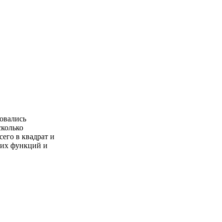
зовались
сколько
сего в квадрат и
ких функций и