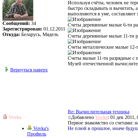
Используя счёты, человек не тер
быстро складывать и вычитать, 
выполняются в уме, составляют
Сообщений:
34
Счеты деревянные малые 6-ти р
Зарегистрирован:
01.12.2011
Откуда:
Беларусь, Мядель
Счеты деревянные малые 11-ти 
Счеты металлические малые 12-
Счеты малые 11-ти разрядные с
Музей отечественной вычислите
Вернуться наверх
Re: Вычислительная техника
Vovka
Добавлено
Vovka
: 01 дек 2011, 
Первое знакомство со счетами: н
Vovka's
Не плюй в прошлое, иначе будущ
Профиль