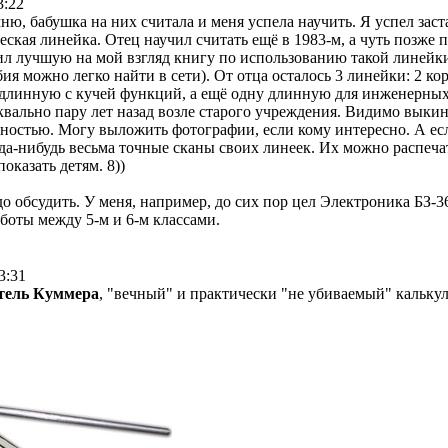
3:22
ню, бабушка на них считала и меня успела научить. Я успел заст
кая линейка. Отец научил считать ещё в 1983-м, а чуть позже 
л лучшую на мой взгляд книгу по использованию такой линейки
бия можно легко найти в сети). От отца осталось 3 линейки: 2 ко
длинную с кучей функций, а ещё одну длинную для инженерных 
квально пару лет назад возле старого учреждения. Видимо выкин
бностью. Могу выложить фотографии, если кому интересно. А ес
уда-нибудь весьма точные сканы своих линеек. Их можно распеча
оказать детям. 8))
о обсудить. У меня, например, до сих пор цел Электроника БЗ-3
боты между 5-м и 6-м классами.
3:31
тель Куммера
, "вечный" и практически "не убиваемый" калькул