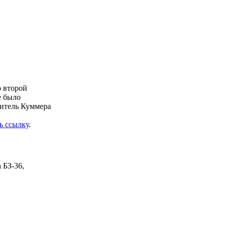
о второй
е было
литель Куммера
ь ссылку
.
 БЗ-36,