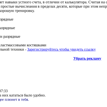
яет навыки устного счета, в отличии от калькулятора. Считая на 
а простые вычислеания в пределах десяти, которые при этом неп
 хорошую тренировку.
азрядные
разрядные
ти разрядные
 пластмассовыми костяшками
льной техники -
Зарегистрируйтесь чтобы увидеть ссылку
Убрать рекламу
07:33
а них кататься было удобно.
ее плюнет в тебя.