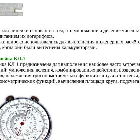
ой линейки основан на том, что умножение и деление чисел за
читанием их логарифмов.
и широко использовались для выполнения инженерных расчёто
а, когда они были вытеснены калькуляторами.
нейка КЛ-1
йка КЛ-1 предназначена для выполнения наиболее часто встреч
ий: умножения, деления, комбинированных действии, возведения
ня, нахождения тригонометрических функций синуса и тангенса,
онометрических функций, вычисления площади круга, подсчета 