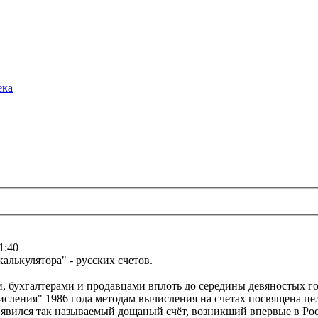
ека
1:40
калькулятора" - русских счетов.
, бухгалтерами и продавцами вплоть до середины девяностых г
исления" 1986 года методам вычисления на счетах посвящена цел
явился так называемый дощаный счёт, возникший впервые в Росс