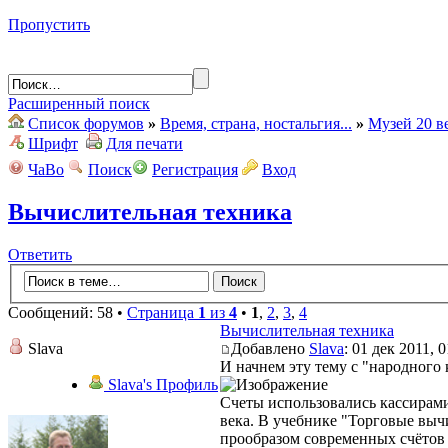
Пропустить
Расширенный поиск
Список форумов
»
Время, страна, ностальгия...
»
Музей 20 в
Шрифт
Для печати
ЧаВо
Поиск
Регистрация
Вход
Вычислительная техника
Ответить
Сообщений: 58 •
Страница
1
из
4
•
1
,
2
,
3
,
4
Вычислительная техника
Slava
Добавлено
Slava
: 01 дек 2011, 0
И начнем эту тему с "народного 
Slava's Профиль
Счеты использовались кассирами
века. В учебнике "Торговые выч
прообразом современных счётов 