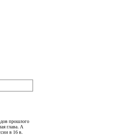
одов прошлого
ая глава. А
ии в 16 в.