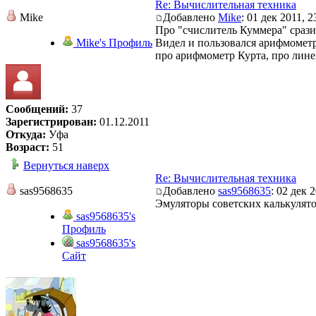
Re: Вычислительная техника
Mike
Добавлено
Mike
: 01 дек 2011, 2
Про "счислитель Куммера" срази
Mike's Профиль
Видел и пользовался арифмометра
про арифмометр Курта, про линей
Сообщений:
37
Зарегистрирован:
01.12.2011
Откуда:
Уфа
Возраст:
51
Вернуться наверх
Re: Вычислительная техника
sas9568635
Добавлено
sas9568635
: 02 дек 
Эмуляторы советских калькулят
sas9568635's
Профиль
sas9568635's
Сайт