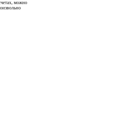
счетах, можно
роизвольно