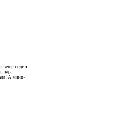
посвещён один
ь пара
ала! А мини-