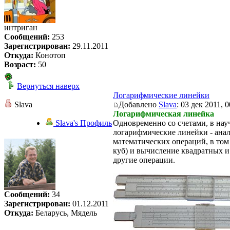
интриган
Сообщений:
253
Зарегистрирован:
29.11.2011
Откуда:
Конотоп
Возраст:
50
Вернуться наверх
Логарифмические линейки
Slava
Добавлено
Slava
: 03 дек 2011, 0
Логарифмическая линейка
Slava's Профиль
Одновременно со счетами, в нау
логарифмические линейки - ана
математических операций, в том 
куб) и вычисление квадратных 
другие операции.
Сообщений:
34
Зарегистрирован:
01.12.2011
Откуда:
Беларусь, Мядель