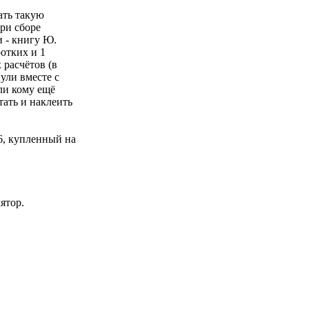
ать такую
при сборе
 - книгу Ю.
ротких и 1
расчётов (в
ули вместе с
ли кому ещё
тать и наклеить
6, купленный на
ятор.