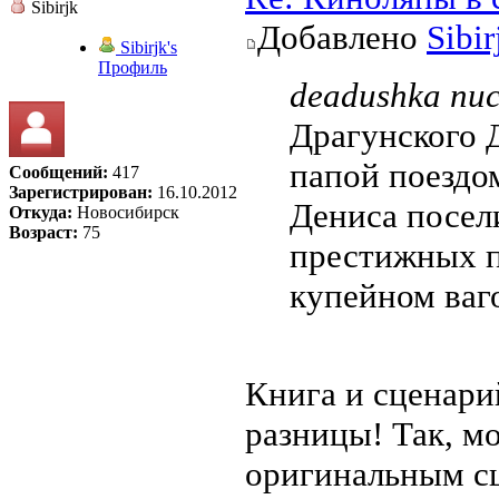
Sibirjk
Добавлено
Sibir
Sibirjk's
Профиль
deadushka пис
Драгунского Д
папой поездом
Сообщений:
417
Зарегистрирован:
16.10.2012
Дениса посел
Откуда:
Новосибирск
Возраст:
75
престижных п
купейном ваг
Книга и сценари
разницы! Так, м
оригинальным сц