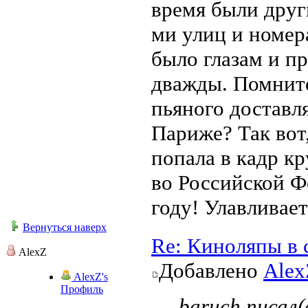
время были друг
ми улиц и номера
было глазам и п
дважды. Помните 
пьяного доставл
Париже? Так вот,
попала в кадр к
во Российской Ф
году! Улавливает
Вернуться наверх
Re: Киноляпы в 
AlexZ
Добавлено
Alex
AlexZ's
Профиль
baruch писал(