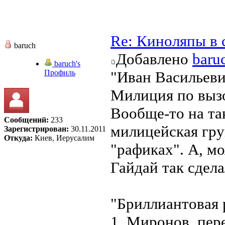
Re: Киноляпы в 
baruch
Добавлено
baru
baruch's
Профиль
"Иван Васильев
Милиция по вызо
Вообще-то на т
Сообщений:
233
милицейская груп
Зарегистрирован:
30.11.2011
Откуда:
Киев, Иерусалим
"рафиках". А, мо
Гайдай так сдел
"Бриллиантовая 
1. Миронов, пер