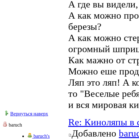
А где вы видели
А как можно про
березы?
А как можно стер
огромный шпри
Как мажно от ст
Можно еше продо
Ляп это ляп! А к
то "Веселые реб
и вся мировая к
Вернуться наверх
Re: Киноляпы в 
baruch
Добавлено
baru
baruch's