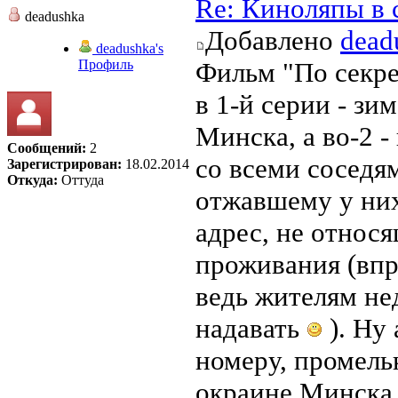
Re: Киноляпы в 
deadushka
Добавлено
dead
deadushka's
Профиль
Фильм "По секре
в 1-й серии - зи
Минска, а во-2 -
Сообщений:
2
со всеми соседям
Зарегистрирован:
18.02.2014
Откуда:
Оттуда
отжавшему у них
адрес, не относя
проживания (впр
ведь жителям не
надавать
). Ну 
номеру, промель
окраине Минска -