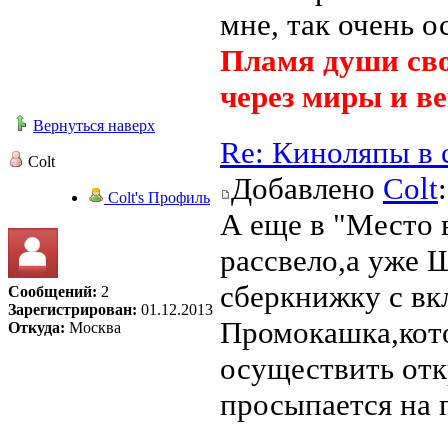
мне, так очень о
Пламя души сво
через миры и ве
Вернуться наверх
Re: Киноляпы в 
Colt
Добавлено
Colt
Colt's Профиль
А еще в "Место в
рассвело,а уже 
сберкнижку с вк
Сообщений:
2
Зарегистрирован:
01.12.2013
Промокашка,кот
Откуда:
Москва
осуществить отк
просыпается на 