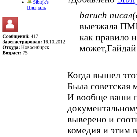
Sibirjk's
Профиль
baruch писал(
выезжала ПМГ
как правило н
Сообщений:
417
Зарегистрирован:
16.10.2012
может,Гайдай
Откуда:
Новосибирск
Возраст:
75
Когда вышел это
Была советская м
И вообще ваши п
документальному
выверено и соот
комедия и этим в