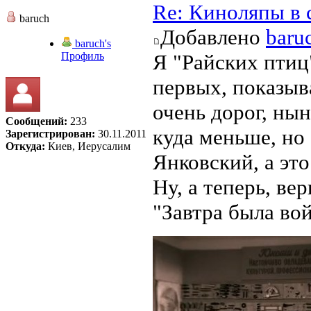
Re: Киноляпы в 
baruch
Добавлено
baru
baruch's
Профиль
Я "Райских птиц"
первых, показыв
очень дорог, ны
Сообщений:
233
куда меньше, но 
Зарегистрирован:
30.11.2011
Откуда:
Киев, Иерусалим
Янковский, а это
Ну, а теперь, ве
"Завтра была вой