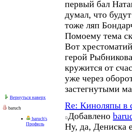
первый бал Ната
думал, что буду
тоже ляп Бондар
Помоему тема ск
Вот хрестоматий
герой Рыбникова
кружится от сча
уже через оборо
застегнутыми ма
Вернуться наверх
Re: Киноляпы в 
baruch
Добавлено
baru
baruch's
Профиль
Ну, да, Дениска 