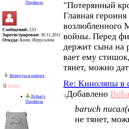
Профиль
"Потерянный кр
Главная героиня
возлюбленного М
Сообщений:
233
войны. Перед фи
Зарегистрирован:
30.11.2011
Откуда:
Киев, Иерусалим
держит сына на 
вает ему стишок,
тянет, можно дат
Вернуться наверх
Re: Киноляпы в 
Bobas
Добавлено
Boba
Bobas's
Профиль
baruch писал(
не тянет, мож