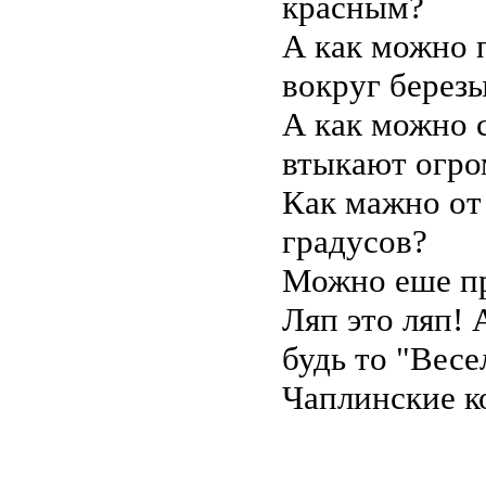
красным?
А как можно п
вокруг берез
А как можно с
втыкают огр
Как мажно от 
градусов?
Можно еше пр
Ляп это ляп! 
будь то "Весе
Чаплинские к