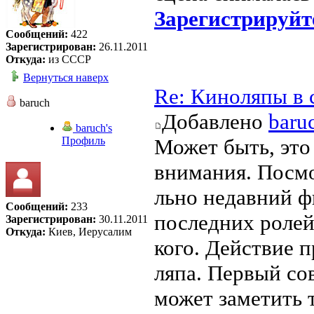
Зарегистрируйт
Сообщений:
422
Зарегистрирован:
26.11.2011
Откуда:
из СССР
Вернуться наверх
Re: Киноляпы в 
baruch
Добавлено
baru
baruch's
Профиль
Может быть, это 
внимания. Посмо
льно недавний ф
Сообщений:
233
последних ролей
Зарегистрирован:
30.11.2011
Откуда:
Киев, Иерусалим
кого. Действие п
ляпа. Первый со
может заметить т