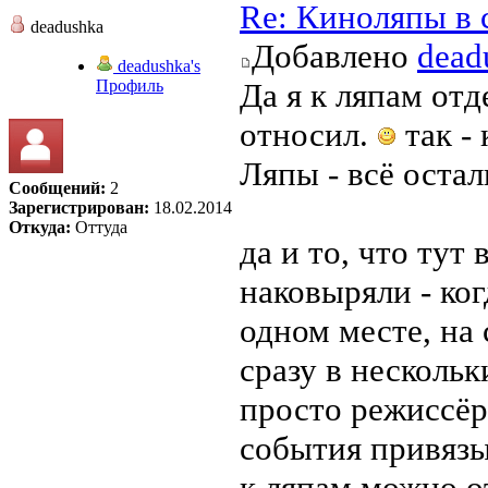
Re: Киноляпы в 
deadushka
Добавлено
dead
deadushka's
Профиль
Да я к ляпам от
относил.
так - 
Ляпы - всё остал
Сообщений:
2
Зарегистрирован:
18.02.2014
Откуда:
Оттуда
да и то, что тут
наковыряли - ко
одном месте, на
сразу в нескольк
просто режисс
события привяз
к ляпам можно от