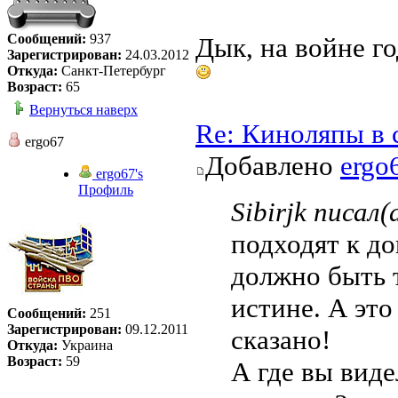
Сообщений:
937
Дык, на войне го
Зарегистрирован:
24.03.2012
Откуда:
Санкт-Петербург
Возраст:
65
Вернуться наверх
Re: Киноляпы в 
ergo67
Добавлено
ergo
ergo67's
Профиль
Sibirjk писал(
подходят к до
должно быть 
истине. А это
Сообщений:
251
Зарегистрирован:
09.12.2011
сказано!
Откуда:
Украина
Возраст:
59
А где вы виде