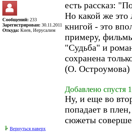
есть рассказ: "По
Но какой же это
Сообщений:
233
книгой - это впо
Зарегистрирован:
30.11.2011
Откуда:
Киев, Иерусалим
примеру, фильмы
"Судьба" и роман
сохранена тольк
(О. Остроумова)
Добавлено спустя 1
Ну, и еще во вт
попадает в плен,
сюжеты соверше
Вернуться наверх