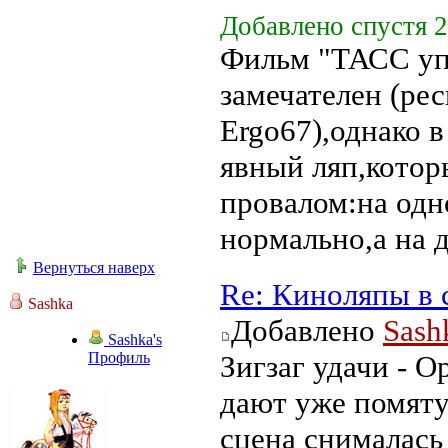
Добавлено спустя 
Фильм "ТАСС уп
замечателен (ре
Ergo67),однако в
явный ляп,котор
провалом:на одн
нормально,а на 
Вернуться наверх
Re: Киноляпы в 
Sashka
Добавлено
Sash
Sashka's
Профиль
Зигзаг удачи - О
дают уже помяту
сцена снималась