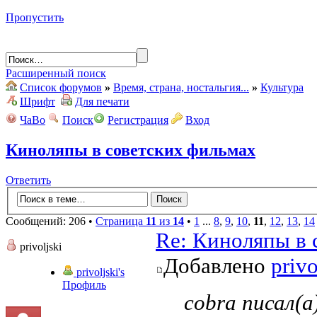
Пропустить
Расширенный поиск
Список форумов
»
Время, страна, ностальгия...
»
Культура
Шрифт
Для печати
ЧаВо
Поиск
Регистрация
Вход
Киноляпы в советских фильмах
Ответить
Сообщений: 206 •
Страница
11
из
14
•
1
...
8
,
9
,
10
,
11
,
12
,
13
,
14
Re: Киноляпы в 
privoljski
Добавлено
privo
privoljski's
Профиль
cobra писал(а