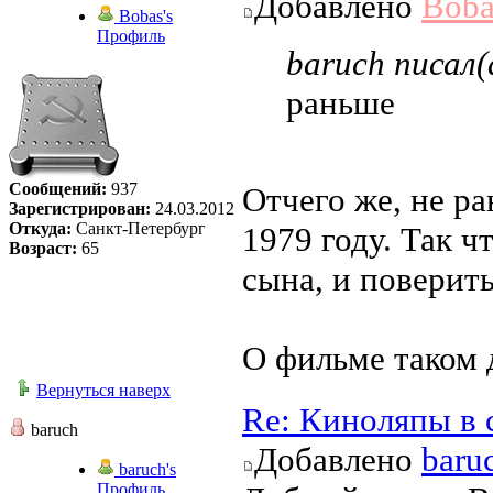
Добавлено
Boba
Bobas's
Профиль
baruch писал(
раньше
Сообщений:
937
Отчего же, не р
Зарегистрирован:
24.03.2012
Откуда:
Санкт-Петербург
1979 году. Так ч
Возраст:
65
сына, и поверит
О фильме таком 
Вернуться наверх
Re: Киноляпы в 
baruch
Добавлено
baru
baruch's
Профиль