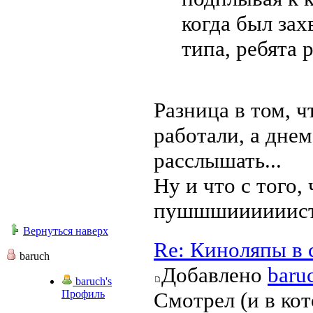
когда был зах
типа, ребята р
Разница в том, 
работали, а днем
расслышать...
Ну и что с того, 
пушшшиииииист
Вернуться наверх
Re: Киноляпы в 
baruch
Добавлено
baru
baruch's
Профиль
Смотрел (и в ко