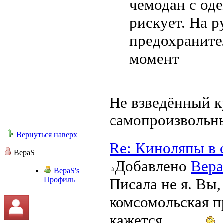
чемодан с од
рискует. На р
предохраните
момент
Не взведённый к
самопроизвольны
Вернуться наверх
Re: Киноляпы в 
ВераS
Добавлено
Вер
ВераS's
Профиль
Писала не я. Вы,
комсомольская п
кажется..........