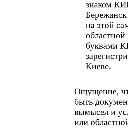
знаком КИБ
Бережанск 
на этой са
областной 
буквами К
зарегистр
Киеве.
Ощущение, ч
быть докумен
вымысел и ус
или областной