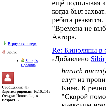
ещё подплывая к 
когда был захват
ребята резвятся.
"Времена не выб
Автора.
Вернуться наверх
Re: Киноляпы в 
Sibirjk
Добавлено
Sibir
Sibirjk's
Профиль
baruch писал(
едут из пров
Киев. К речн
Сообщений:
417
Зарегистрирован:
16.10.2012
"Скорой помо
Откуда:
Новосибирск
Возраст:
75
киевским ном