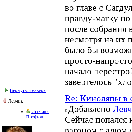
во главе с Сагд
правду-матку по
после собрания 
несмотря на их п
было бы возмож
просто-напросто
начало перестро
завертелось "хло
Вернуться наверх
Re: Киноляпы в 
Левчик
Добавлено
Левч
Левчик's
Профиль
Сейчас попался н
вагоном с алюми