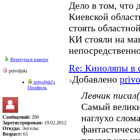
Дело в том, что 
Киевской област
стоять областно
КИ стояли на ма
непосредственно
Вернуться наверх
Re: Киноляпы в 
privoljski
Добавлено
privo
privoljski's
Профиль
Левчик писал(
Самый великий
наглухо слом
Сообщений:
290
Зарегистрирован:
19.02.2012
фантастическ
Откуда:
Энгельс
Возраст:
61