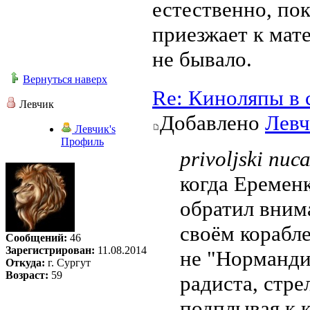
естественно, по
приезжает к мате
не бывало.
Вернуться наверх
Re: Киноляпы в 
Левчик
Добавлено
Левч
Левчик's
Профиль
privoljski писа
когда Еременк
обратил вним
своём корабле
Сообщений:
46
Зарегистрирован:
11.08.2014
не "Нормандия
Откуда:
г. Сургут
Возраст:
59
радиста, стр
подплывая к к