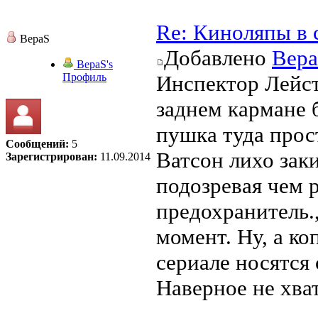
Re: Киноляпы в 
ВераS
Добавлено
Вер
ВераS's
Профиль
Инспектор Лейст
заднем кармане 
пушка туда прос
Сообщений:
5
Ватсон лихо зак
Зарегистрирован:
11.09.2014
подозревая чем р
предохранитель.
момент. Ну, а к
сериале носятся 
Наверное не хва