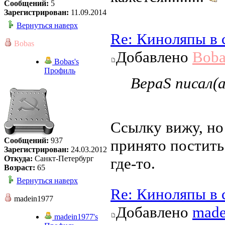
Сообщений:
5
Зарегистрирован:
11.09.2014
Вернуться наверх
Re: Киноляпы в 
Bobas
Добавлено
Boba
Bobas's
Профиль
ВераS писал(а
Ссылку вижу, но 
Сообщений:
937
принято постить 
Зарегистрирован:
24.03.2012
Откуда:
Санкт-Петербург
где-то.
Возраст:
65
Вернуться наверх
Re: Киноляпы в 
madein1977
Добавлено
made
madein1977's