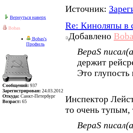
Источник:
Зарег
Вернуться наверх
Re: Киноляпы в 
Bobas
Добавлено
Boba
Bobas's
Профиль
ВераS писал(а
держит рейср
Это глупость
Сообщений:
937
Зарегистрирован:
24.03.2012
Откуда:
Санкт-Петербург
Инспектор Лейст
Возраст:
65
то очень тупым, 
ВераS писал(а