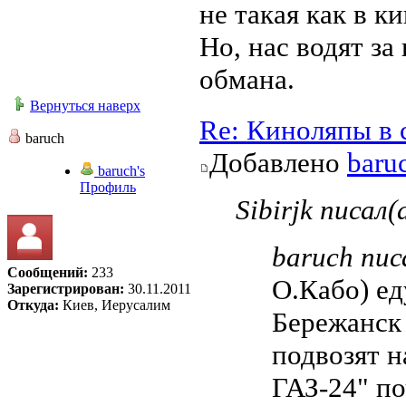
не такая как в ки
Но, нас водят за
обмана.
Вернуться наверх
Re: Киноляпы в 
baruch
Добавлено
baru
baruch's
Профиль
Sibirjk писал(
baruch пис
Сообщений:
233
О.Кабо) ед
Зарегистрирован:
30.11.2011
Откуда:
Киев, Иерусалим
Бережанск 
подвозят 
ГАЗ-24" п