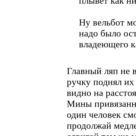
плывет как ни
Ну вельбот мо
надо было ост
владеющего ка
Главный ляп не в
ручку поднял их 
видно на рассто
Мины привязанные
один человек смо
продолжай медле