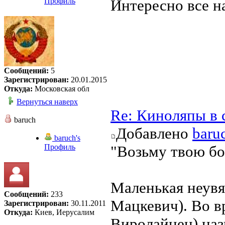
Профиль
Интересно все на
Сообщений:
5
Зарегистрирован:
20.01.2015
Откуда:
Московская обл
Вернуться наверх
Re: Киноляпы в 
baruch
Добавлено
baru
baruch's
Профиль
"Возьму твою бо
Маленькая неувя
Сообщений:
233
Мацкевич). Во в
Зарегистрирован:
30.11.2011
Откуда:
Киев, Иерусалим
Виролайнен) наз