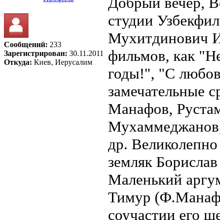
Добрый вечер, B
студии Узбекфил
Мухитдинович И
Сообщений:
233
фильмов, как "Н
Зарегистрирован:
30.11.2011
Откуда:
Киев, Иерусалим
годы!", "С любо
замечательные с
Манафов, Рустам
Мухаммеджанов,
др. Великолепно
земляк Борислав
Маленький аргуме
Тимур (Ф.Манаф
соучастии его ш