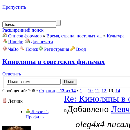
Пропустить
Расширенный поиск
Список форумов
»
Время, страна, ностальгия...
»
Культура
Шрифт
Для печати
ЧаВо
Поиск
Регистрация
Вход
Киноляпы в советских фильмах
Ответить
Сообщений: 206 •
Страница
13
из
14
•
1
...
10
,
11
,
12
,
13
,
14
Re: Киноляпы в 
Левчик
Добавлено
Левч
Левчик's
Профиль
oleg4x4 писал