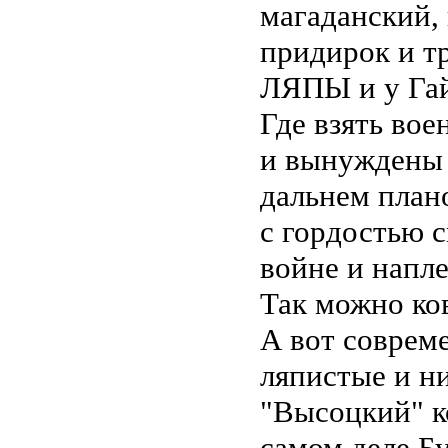
магаданский,
придирок и т
ЛЯПЫ и у Гайд
Где взять вое
и вынуждены 
дальнем план
с гордостью 
войне и напле
Так можно ко
А вот совре
ляпистые и ни
"Высоцкий" ко
самом деле Б