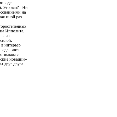
рироде
). Это ляп? - Ни
рисованными на
как иной раз
второстепенных
ина Ипполита,
ны из
 силой,
 в интерьер
 предлагают
о знаком с
еские новации»
ы друг друга