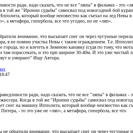
ивости ради, надо сказать, что не все "ляпы" в фильмах - это «л
а в той же "Иронии судьбы" самосвал под новогодний бой кура
пполита, который вообще неизвестно как съехал на лед Невы в
п», а метафора, гипербола, все что угодно, но не «ляп».
братили внимание, что высыпает снег он через чугунные перила,
фора, я не помню участка Невы с таким ограждением. Т.е. Ипполит
е города, но и влететь в Зимнюю канавку (судя по тому, что мота
и там порассекать, и это при ширине 30-40м. И это уже чистый л
ивут и умирают" Ищу Автора.
мах
 18:47
раведливости ради, надо сказать, что не все "ляпы" в фильмах - э
ежиссера. Когда в той же "Иронии судьбы" самосвал под нового
ет снег на машину Ипполита, который вообще неизвестно как с
Питера, - то это уже не «ляп», а метафора, гипербола, все что
ы не обратили внимание, что высыпает снег он через чугунные п