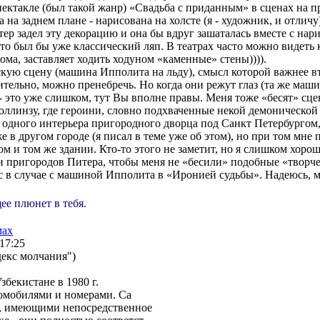
ектакле (был такой жанр) «Свадьба с приданным» в сценах на п
 на заднем плане - нарисована на холсте (я - художник, и отличу
ктер задел эту декорацию и она бы вдруг зашаталась вместе с на
это был бы уже классический ляп. В театрах часто можно видеть 
ома, заставляет ходить ходуном «каменные» стены)))).
скую сцену (машина Ипполита на льду), смысл которой важнее 
ительно, можно пренебречь. Но когда они режут глаз (та же маш
 - это уже слишком, тут Вы вполне правы. Меня тоже «бесят» сце
линзу, где героини, словно подхваченные некой демонической
з одного интерьера пригородного дворца под Санкт Петербургом,
е в другом городе (я писал в теме уже об этом), но при том мне
ом и том же здании. Кто-то этого не заметит, но я слишком хорош
 пригородов Питера, чтобы меня не «бесили» подобные «творч
ас в случае с машиной Ипполита в «Иронией судьбы». Надеюсь, м
ее плюнет в тебя.
мах
 17:25
екс молчания")
бекистане в 1980 г.
втомобилями и номерами. Са
и, имеющими непосредственное