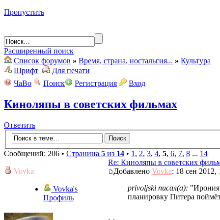
Пропустить
Расширенный поиск
Список форумов
»
Время, страна, ностальгия...
»
Культура
Шрифт
Для печати
ЧаВо
Поиск
Регистрация
Вход
Киноляпы в советских фильмах
Ответить
Сообщений: 206 •
Страница
5
из
14
•
1
,
2
,
3
,
4
,
5
,
6
,
7
,
8
...
14
Re: Киноляпы в советских филь
Vovka
Добавлено
Vovka
: 18 сен 2012,
privoljski писал(а):
"Ирония 
Vovka's
планировку Питера поймёт,
Профиль