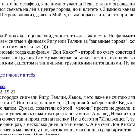
, и это не метафора, я не помню участка Невы с таким ограждение
я съехать на лёд в центре города, но и влететь в Зимнюю канавк
 Петропавловки), далее в Мойку, и там порассекать, и это при ши
.
й подход к оценке увиденного, то - да, так и есть. Но фильм-то
м снятые в фильмах Ригу или Таллин за "западные города", хот
ти снимался фильм.))))
новый тогда еще фильм "Дон Кихот" - второй по счету советски
имался в Грузии. Там музыкальные вставки - песни - исполняла,
инским акцентом и типичными грузинскими интонациями. Ну ка
ее плюнет в тебя.
мах
2, 19:21
 городов снимали Ригу, Таллин, Львов, я это даже не считаю ля
ечатать" Ипполита, например, к Дворцовой набережной? Ведь для
аю ляпом. Думаю, создатели об этой "мелочи" просто не думали, 
 да и увлекшись сюжетом просто не заметят. А на лёд Невы их п
 сюжет так и просится на плёнку. Ну, а беготня "Итальянцев", т
 один раз, а несколько дней, а то и недель. А на счёт Дон Кихот
делаешь маловато, у нас, читокровных испанцев среди артистов.