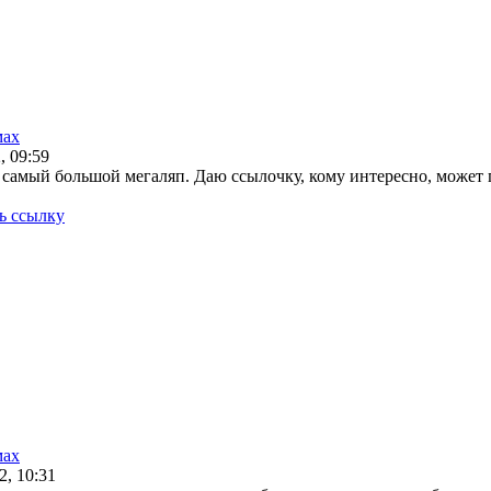
мах
, 09:59
е самый большой мегаляп. Даю ссылочку, кому интересно, может 
ь ссылку
мах
2, 10:31