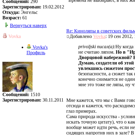
"Времена не выбирают, в них ж
Сообщений:
290
Зарегистрирован:
19.02.2012
Откуда:
Энгельс
Возраст:
61
Вернуться наверх
Re: Киноляпы в советских филь
Vovka
Добавлено
Vovka
: 19 сен 2012,
privoljski писал(а):
Ну когда
Vovka's
не считаю ляпом.
Но в "Ир
Профиль
Дворцовой набережной? Ве
Думаю, создатели об этой
увлекшись сюжетом прост
безопасности, а сюжет так 
конечно снимается не один 
мне это тоже не ляпы, ну 
Сообщений:
1510
Зарегистрирован:
30.11.2011
Мне кажется, что мы с Вами гов
отсюда и кажется, что расходим
глаз примерах.
Сама природа искусства - условн
искать точную цитату), что о к
вообще может идти речь, если не
сидящих напротив них в зале? В 