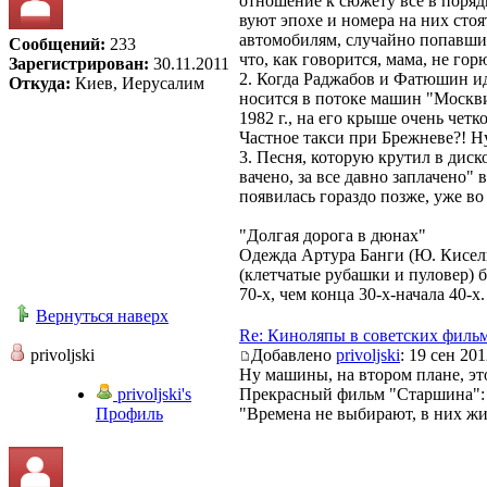
отношение к сюжету все в поряд
вуют эпохе и номера на них стоя
автомобилям, случайно попавшим
Сообщений:
233
что, как говорится, мама, не гор
Зарегистрирован:
30.11.2011
2. Когда Раджабов и Фатюшин ид
Откуда:
Киев, Иерусалим
носится в потоке машин "Москви
1982 г., на его крыше очень четк
Частное такси при Брежневе?! Ну
3. Песня, которую крутил в диск
вачено, за все давно заплачено" в
появилась гораздо позже, уже во
"Долгая дорога в дюнах"
Одежда Артура Банги (Ю. Кисел
(клетчатые рубашки и пуловер) 
70-х, чем конца 30-х-начала 40-х.
Вернуться наверх
Re: Киноляпы в советских филь
privoljski
Добавлено
privoljski
: 19 сен 201
Ну машины, на втором плане, это
privoljski's
Прекрасный фильм "Старшина": Д
Профиль
"Времена не выбирают, в них ж