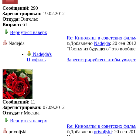
Сообщений:
290
Зарегистрирован:
19.02.2012
Откуда:
Энгельс
Возраст:
61
Вернуться наверх
Re: Киноляпы в советских филь
Nadejda
Добавлено
Nadejda
: 20 сен 2012
"Гостья из будущего" это вообщ
Nadejda's
Профиль
Зарегистрируйтесь чтобы увидет
Сообщений:
11
Зарегистрирован:
07.09.2012
Откуда:
г.Москва
Вернуться наверх
Re: Киноляпы в советских филь
privoljski
Добавлено
privoljski
: 20 сен 201