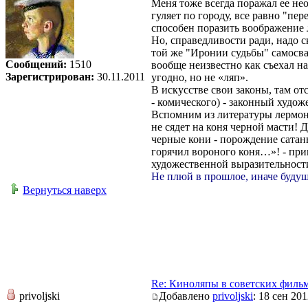
Меня тоже всегда поражал ее не
гуляет по городу, все равно "пер
способен поразить воображение л
Но, справедливости ради, надо ск
той же "Иронии судьбы" самосв
Сообщений:
1510
вообще неизвестно как съехал на 
Зарегистрирован:
30.11.2011
угодно, но не «ляп».
В искусстве свои законы, там от
- комического) - законный худо
Вспомним из литературы лермонт
не сядет на коня черной масти! 
черные кони - порождение сатаны
горячил вороного коня…»! - при
художественной выразительност
Не плюй в прошлое, иначе будущ
Вернуться наверх
Re: Киноляпы в советских филь
privoljski
Добавлено
privoljski
: 18 сен 201