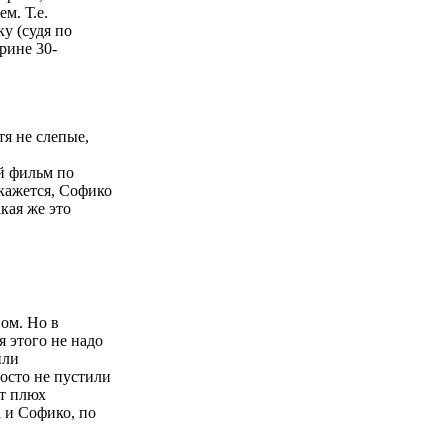
м. Т.е.
у (судя по
рине 30-
я не слепые,
й фильм по
 кажется, Софико
кая же это
пом. Но в
 этого не надо
или
росто не пустили
ут плюх
а и Софико, по