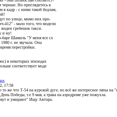
ке - они полностью соответст-
т черные. Но приглядитесь к
 в кадр - с ними такой бедлам,
юй!
ут по улице, мимо них про-
ч-412" - мало того, что модели
о виден гребешок такси.
 и ну!
о-баре Шамиль "У меня все сх
 1980 г. не звучала. Она
 время перестройки.
юс) в некоторых эпизодах
больше соответствует моде
мах
2, 17:58
 то же что Т-54 на курской дуге, но всё же интереснее ляпы на 
ень Победы, т.е 9 мая, а трава на аэродроме уже пожухла.
ивут и умирают" Ищу Автора.