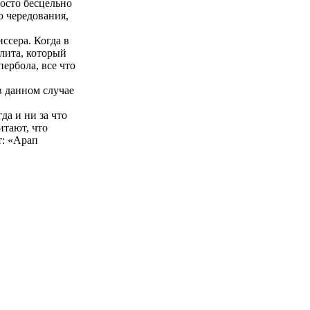
росто бесцельно
о чередования,
иссера. Когда в
лита, который
пербола, все что
в данном случае
а и ни за что
итают, что
т: «Арап