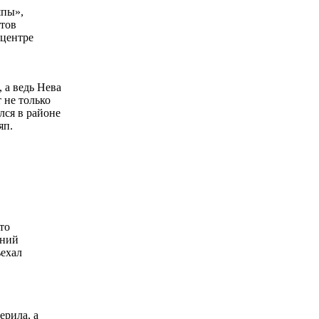
япы»,
нтов
 центре
 а ведь Нева
 не только
лся в районе
яп.
то
дний
ъехал
ерила, а