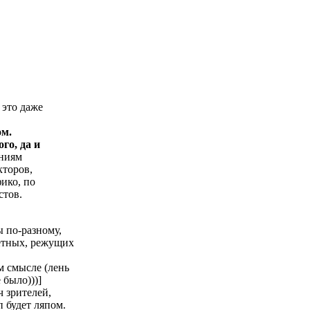
 это даже
ом.
го, да и
ениям
кторов,
фико, по
стов.
 по-разному,
ретных, режущих
м смысле (лень
 было)))]
ч зрителей,
 будет ляпом.