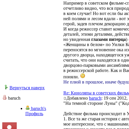
Например в советском фильме-сп
отчетливо видно, что вся природа
в коем случае! Но вот если бы а
ней полями и лесом вдали - вот 
герой, задев плечом декорацию д
И когда режиссер ставит комиче
деталей, этими деталями, действ
но увиденная
глазами питерца
)
«Женщины в белом» по Уилки Кол
переносятся во мгновение ока и
другого дворца, находящегося уж
считать, что они находятся в одн
дворцово-парковыми ансамблями
в режиссерской работе. Как и В
поняли.
Не плюй в прошлое, иначе будущ
Вернуться наверх
Re: Киноляпы в советских филь
baruch
Добавлено
baruch
: 19 сен 2012,
"На темной стороне Луны" ("Код
baruch's
Профиль
Действие фильма происходит в Уз
1. Все та же старая история с а
мое интересное, что с машинам