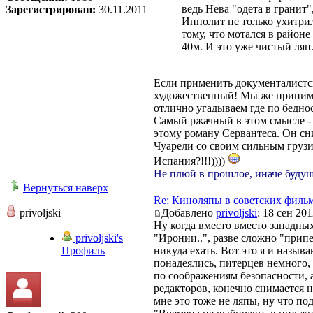
ведь Нева "одета в гранит"
Зарегистрирован:
30.11.2011
Ипполит не только ухитрилс
тому, что мотался в районе
40м. И это уже чистый ляп
Если применить документалистски
художественный! Мы же принимае
отлично угадываем где по беднос
Самый ржачный в этом смысле - 
этому роману Сервантеса. Он сн
Чуарели со своим сильным груз
Испания?!!!))))
Не плюй в прошлое, иначе будущ
Вернуться наверх
Re: Киноляпы в советских филь
privoljski
Добавлено
privoljski
: 18 сен 201
Ну когда вместо вместо западных
privoljski's
"Иронии..", разве сложно "прип
Профиль
никуда ехать. Вот это я и назыв
понадеялись, питерцев немного,
по соображениям безопасности, а
редакторов, конечно снимается не
мне это тоже не ляпы, ну что по