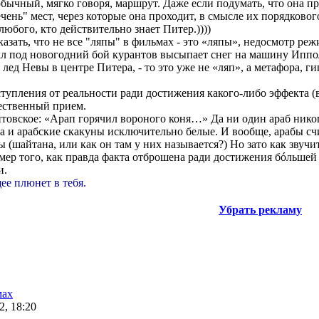
обычный, мягко говоря, маршрут. Даже если подумать, что она п
ечень" мест, через которые она проходит, в смысле их порядковог
юбого, кто действительно знает Питер.))))
азать, что не все "ляпы" в фильмах - это «ляпы», недосмотр реж
ал под новогодний бой курантов высыпает снег на машину Иппо
лед Невы в центре Питера, - то это уже не «ляп», а метафора, ги
ступления от реальности ради достижения какого-либо эффекта (
жественный прием.
овское: «Арап горячил вороного коня…» Да ни один араб никогд
Да и арабские скакуны исключительно белые. И вообще, арабы сч
 (шайтана, или как он там у них называется?) Но зато как звучи
мер того, как правда факта отброшена ради достижения бóльшей
и.
ее плюнет в тебя.
Убрать рекламу
мах
2, 18:20