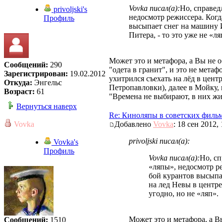
Vovka писал(а):
Но, справедл
privoljski's
недосмотр режиссера. Когд
Профиль
высыпает снег на машину И
Питера, - то это уже не «ля
Может это и метафора, а Вы не о
Сообщений:
290
"одета в гранит", и это не мета
Зарегистрирован:
19.02.2012
ухитрился съехать на лёд в центр
Откуда:
Энгельс
Петропавловки), далее в Мойку, 
Возраст:
61
"Времена не выбирают, в них ж
Вернуться наверх
Re: Киноляпы в советских филь
Vovka
Добавлено
Vovka
: 18 сен 2012,
privoljski писал(а):
Vovka's
Профиль
Vovka писал(а):
Но, сп
«ляпы», недосмотр р
бой курантов высыпа
на лед Невы в центре 
угодно, но не «ляп».
Может это и метафора, а В
Сообщений:
1510