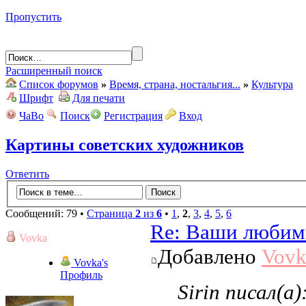
Пропустить
Расширенный поиск
Список форумов
»
Время, страна, ностальгия...
»
Культура
Шрифт
Для печати
ЧаВо
Поиск
Регистрация
Вход
Картины советских художников
Ответить
Сообщений: 79 •
Страница
2
из
6
•
1
,
2
,
3
,
4
,
5
,
6
Re: Ваши любим
Vovka
Добавлено
Vovk
Vovka's
Профиль
Sirin писал(а)