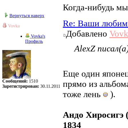
Когда-нибудь мы
Вернуться наверх
Re: Ваши любим
Vovka
Добавлено
Vovk
Vovka's
Профиль
AlexZ писал(а
Еще один японец
Сообщений:
1510
прямо из альбома
Зарегистрирован:
30.11.2011
тоже лень
).
Андо Хиросигэ (
1834