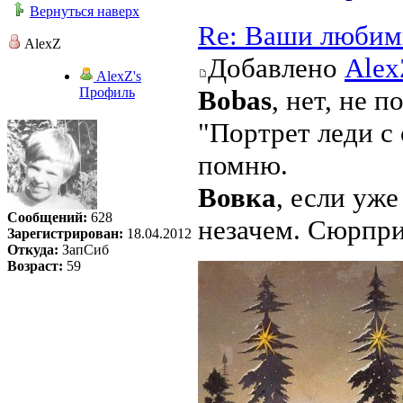
Вернуться наверх
Re: Ваши любим
AlexZ
Добавлено
Alex
AlexZ's
Профиль
Bobas
, нет, не 
"Портрет леди с 
помню.
Вовка
, если уже
Сообщений:
628
незачем. Сюрприз
Зарегистрирован:
18.04.2012
Откуда:
ЗапСиб
Возраст:
59