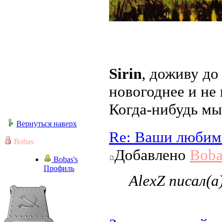
Sirin
, доживу до
новогоднее и не
Когда-нибудь мы
Вернуться наверх
Re: Ваши любим
Bobas
Добавлено
Boba
Bobas's
Профиль
AlexZ писал(а