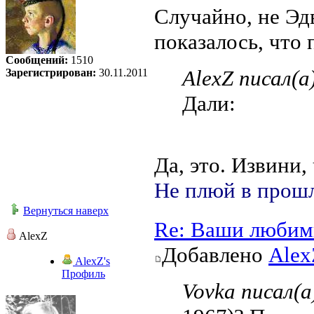
Случайно, не Эд
показалось, что 
Сообщений:
1510
AlexZ писал(а
Зарегистрирован:
30.11.2011
Дали:
Да, это. Извини,
Не плюй в прошл
Вернуться наверх
Re: Ваши любим
AlexZ
Добавлено
Alex
AlexZ's
Профиль
Vovka писал(а