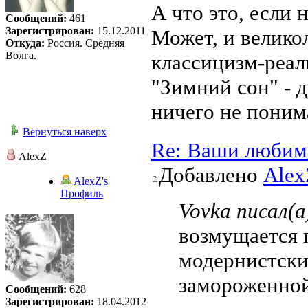
А что это, если 
Сообщений:
461
Зарегистрирован:
15.12.2011
Может, и велико
Откуда:
Россия. Средняя
Волга.
классицизм-реал
"Зимний сон" - д
ничего не поним
Вернуться наверх
Re: Ваши любим
AlexZ
Добавлено
Alex
AlexZ's
Профиль
Vovka писал(а
возмущается 
модернистски
замороженной
Сообщений:
628
Зарегистрирован:
18.04.2012