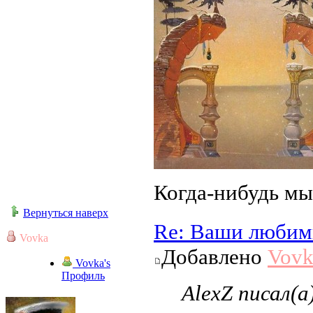
Когда-нибудь мы
Вернуться наверх
Re: Ваши любим
Vovka
Добавлено
Vovk
Vovka's
Профиль
AlexZ писал(а