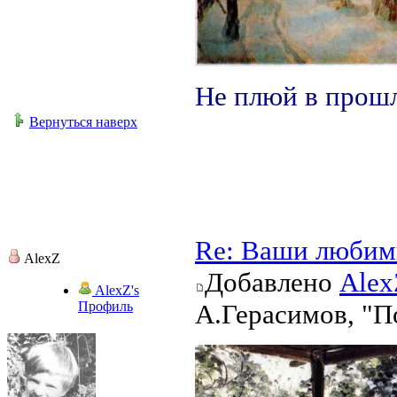
Не плюй в прошл
Вернуться наверх
Re: Ваши любим
AlexZ
Добавлено
Alex
AlexZ's
Профиль
А.Герасимов, "П