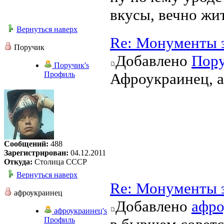
вкусы, вечно жи
Вернуться наверх
Re: Монументы 
Поручик
Добавлено
Пор
Поручик's
Профиль
Афроукраинец, а
Сообщений:
488
Зарегистрирован:
04.12.2011
Откуда:
Столица СССР
Вернуться наверх
Re: Монументы 
афроукраинец
Добавлено
афро
афроукраинец's
Профиль