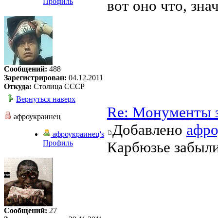
Профиль
вот оно что, зна
Сообщений:
488
Зарегистрирован:
04.12.2011
Откуда:
Столица СССР
Вернуться наверх
Re: Монументы 
афроукраинец
Добавлено
афро
афроукраинец's
Профиль
Карбюзье забыли
Сообщений:
27