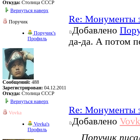
Откуда:
Столица СССР
Вернуться наверх
Re: Монументы 
Поручик
Добавлено
Пор
Поручик's
Профиль
да-да. А потом 
Сообщений:
488
Зарегистрирован:
04.12.2011
Откуда:
Столица СССР
Вернуться наверх
Re: Монументы 
Vovka
Добавлено
Vovk
Vovka's
Профиль
Поручик писал