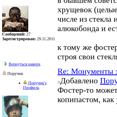
в бывшем советск
хрущевок (целые
числе из стекла 
алюкобонда и ес
Сообщений:
27
Зарегистрирован:
29.11.2011
к тому же фосте
строя свои стек
Вернуться наверх
Re: Монументы 
Поручик
Добавлено
Пор
Поручик's
Профиль
Фостер-то может 
копипастом, как