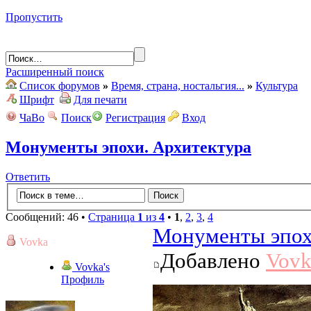
Пропустить
Расширенный поиск
Список форумов
»
Время, страна, ностальгия...
»
Культура
Шрифт
Для печати
ЧаВо
Поиск
Регистрация
Вход
Монументы эпохи. Архитектура
Ответить
Сообщений: 46 •
Страница
1
из
4
•
1
,
2
,
3
,
4
Монументы эпох
Vovka
Добавлено
Vovk
Vovka's
Профиль