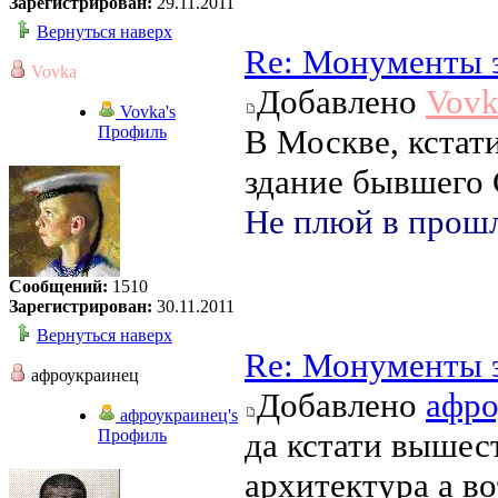
Зарегистрирован:
29.11.2011
Вернуться наверх
Re: Монументы 
Vovka
Добавлено
Vovk
Vovka's
Профиль
В Москве, кстат
здание бывшего 
Не плюй в прошл
Сообщений:
1510
Зарегистрирован:
30.11.2011
Вернуться наверх
Re: Монументы 
афроукраинец
Добавлено
афро
афроукраинец's
Профиль
да кстати вышес
архитектура а в