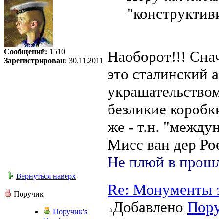
"конструктив
Сообщений:
1510
Наоборот!!! Снач
Зарегистрирован:
30.11.2011
это сталинский 
украшательством
безликие коробки
же - т.н. "между
Мисс ван дер Рое
Не плюй в прошл
Вернуться наверх
Re: Монументы 
Поручик
Добавлено
Пор
Поручик's