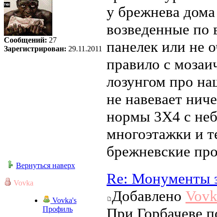
у брежнева дома
возведенные по в
Сообщений:
27
панелек или не 
Зарегистрирован:
29.11.2011
правило с мозаи
лозунгом про наш
не навевает нич
нормы 3Х4 с неб
многоэтажки и т
брежневские про
Вернуться наверх
Re: Монументы 
Vovka
Добавлено
Vovk
Vovka's
Профиль
При Горбачеве п