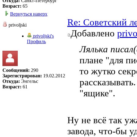
Откуда:
Санкт-Петербург
Возраст:
65
Вернуться наверх
Re: Советский л
privoljski
Добавлено
privo
privoljski's
Профиль
Лялька писал(
плане "для пи
то жутко секр
Сообщений:
290
Зарегистрирован:
19.02.2012
рассказывать.
Откуда:
Энгельс
Возраст:
61
"ящике".
Ну не всё так уж
завода, что-бы у