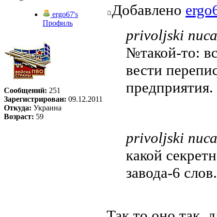
Добавлено
ergo
ergo67's
Профиль
privoljski писа
№такой-то: вс
вести перепис
предприятия.
Сообщений:
251
Зарегистрирован:
09.12.2011
Откуда:
Украина
Возраст:
59
privoljski писа
какой секретн
завода-6 слов.
Так то оно так, 