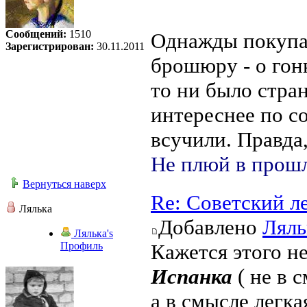
Сообщений:
1510
Однажды покупал
Зарегистрирован:
30.11.2011
брошюру - о гон
то ни было стран
интереснее по со
всучили. Правда,
Не плюй в прошл
Вернуться наверх
Re: Советский л
Лялька
Добавлено
Ляль
Лялька's
Профиль
Кажется этого н
Испанка
( не в 
а в смысле легка