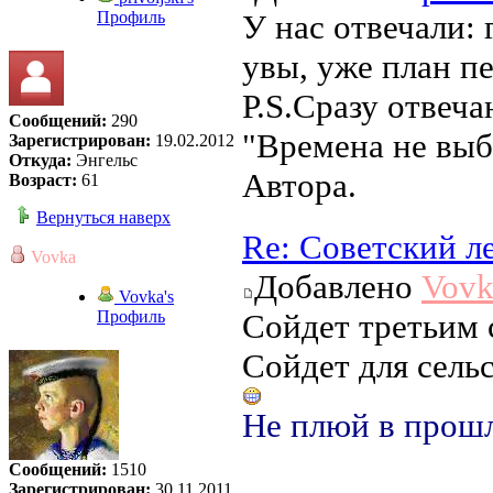
Профиль
У нас отвечали: 
увы, уже план п
Р.S.Сразу отвеча
Сообщений:
290
"Времена не выб
Зарегистрирован:
19.02.2012
Откуда:
Энгельс
Автора.
Возраст:
61
Вернуться наверх
Re: Советский л
Vovka
Добавлено
Vovk
Vovka's
Профиль
Сойдет третьим 
Сойдет для сель
Не плюй в прошл
Сообщений:
1510
Зарегистрирован:
30.11.2011