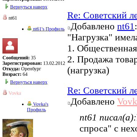
Вернуться наверх
Re: Советский л
nt61
Добавлено
nt61
nt61's Профиль
"Нагрузка" имел
1. Общественная
2. Продажа това
Сообщений:
35
Зарегистрирован:
13.02.2012
(нагрузка)
Откуда:
Оренбург
Возраст:
64
Вернуться наверх
Re: Советский л
Vovka
Добавлено
Vovk
Vovka's
Профиль
nt61 писал(а):
спроса" с нех