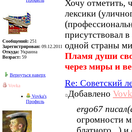
Профиль
Хочу отметить, 
лексики (уличного
(профессионально
присутствовал в 
Сообщений:
251
одной страны ми
Зарегистрирован:
09.12.2011
Откуда:
Украина
Пламя души сво
Возраст:
59
через миры и ве
Вернуться наверх
Re: Советский л
Vovka
Добавлено
Vovk
Vovka's
Профиль
ergo67 писал(
огромности м
блатного...) 