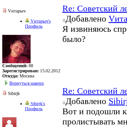
Re: Советский л
Vитарыч
Добавлено
Vит
Vитарыч's
Профиль
Я извиняюсь спр
было?
Сообщений:
88
Зарегистрирован:
15.02.2012
Откуда:
Москва
Вернуться наверх
Re: Советский л
Sibirjk
Добавлено
Sibir
Sibirjk's
Профиль
Вот и подошли к 
пролистывать мн