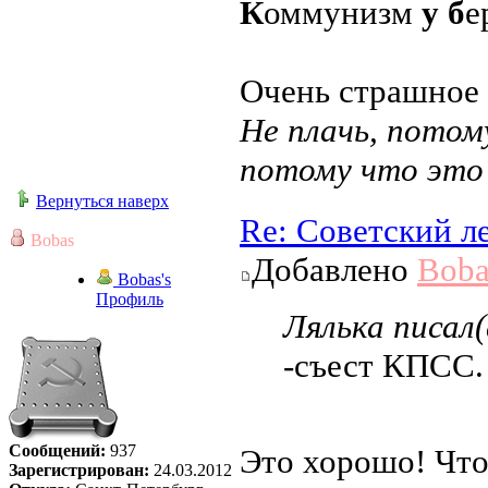
К
оммунизм
у
б
е
Очень страшное и
Не плачь, потом
потому что это
Вернуться наверх
Re: Советский л
Bobas
Добавлено
Boba
Bobas's
Профиль
Лялька писал(
-съест КПСС.
Сообщений:
937
Это хорошо! Что
Зарегистрирован:
24.03.2012