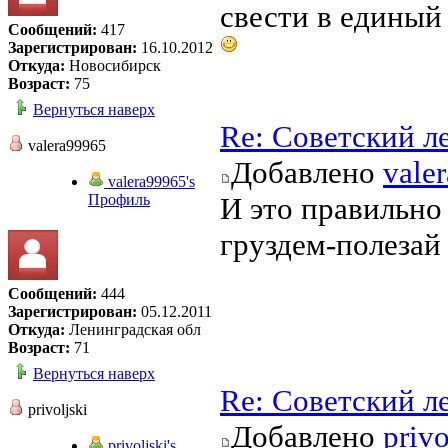
свести в единый
Сообщений:
417
Зарегистрирован:
16.10.2012
Откуда:
Новосибирск
Возраст:
75
Вернуться наверх
Re: Советский л
valera99965
Добавлено
vale
valera99965's
Профиль
И это правильно 
груздем-полезай 
Сообщений:
444
Зарегистрирован:
05.12.2011
Откуда:
Ленинградская обл
Возраст:
71
Вернуться наверх
Re: Советский л
privoljski
Добавлено
privo
privoljski's