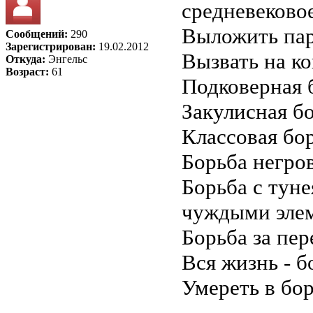
средневеково
Выложить пар
Сообщений:
290
Зарегистрирован:
19.02.2012
Вызвать на ко
Откуда:
Энгельс
Возраст:
61
Подковерная 
Закулисная б
Классовая бо
Борьба негро
Борьба с тун
чуждыми эле
Борьба за пе
Вся жизнь - б
Умереть в бор