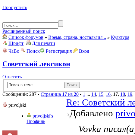
Пропустить
Расширенный поиск
Список форумов
»
Время, страна, ностальгия...
»
Культура
Шрифт
Для печати
ЧаВо
Поиск
Регистрация
Вход
Советский лексикон
Ответить
Сообщений: 287 •
Страница
17
из
20
•
1
...
14
,
15
,
16
,
17
,
18
,
19
,
Re: Советский л
privoljski
Добавлено
privo
privoljski's
Профиль
Vovka писал(а