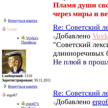
Пламя души сво
через миры и ве
Вернуться наверх
Re: Советский л
Vovka
Добавлено
Vovk
Vovka's
Профиль
"Советский лекс
длинноречивых б
Не плюй в прошл
Сообщений:
1510
Зарегистрирован:
30.11.2011
Вернуться наверх
Re: Советский л
ergo67
Добавлено
ergo
ergo67's