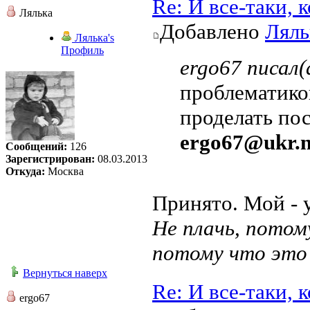
Re: И все-таки,
Лялька
Добавлено
Ляль
Лялька's
Профиль
ergo67 писал(
проблематико
проделать по
ergo67@ukr.n
Сообщений:
126
Зарегистрирован:
08.03.2013
Откуда:
Москва
Принято. Мой - 
Не плачь, потом
потому что это
Вернуться наверх
Re: И все-таки,
ergo67