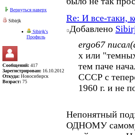
было не так прос
Вернуться наверх
Re: И все-таки,
Sibirjk
Добавлено
Sibir
Sibirjk's
Профиль
ergo67 писал(
х или "темных
тем паче нача
Сообщений:
417
Зарегистрирован:
16.10.2012
СССР с тепер
Откуда:
Новосибирск
Возраст:
75
1960 г. и не п
Непонятный подх
ОДНОМУ самому 