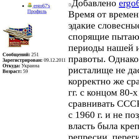
Добавлено
ergo
ergo67's
Профиль
Время от времен
эдакие словесны
спорящие пытают
периоды нашей и
Сообщений:
251
правоты. Однако
Зарегистрирован:
09.12.2011
Откуда:
Украина
ристалище не да
Возраст:
59
корректно же ср
гг. с концом 80-
сравнивать ССС
с 1960 г. и не по
власть была кре
репресии, переги