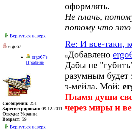
оформлять.
Не плачь, потом
потому что это
Вернуться наверх
Re: И все-таки,
ergo67
Добавлено
ergo
ergo67's
Профиль
Дабы не "губить
разумным будет 
э-мейла. Мой:
er
Пламя души сво
Сообщений:
251
через миры и ве
Зарегистрирован:
09.12.2011
Откуда:
Украина
Возраст:
59
Вернуться наверх