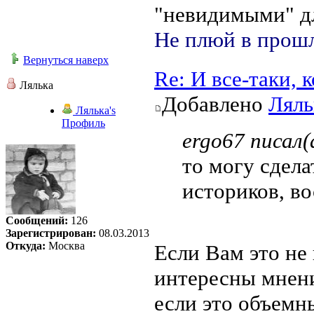
"невидимыми" дл
Не плюй в прошл
Вернуться наверх
Re: И все-таки,
Лялька
Добавлено
Ляль
Лялька's
Профиль
ergo67 писал(
то могу сдела
историков, в
Сообщений:
126
Зарегистрирован:
08.03.2013
Откуда:
Москва
Если Вам это не 
интересны мнени
если это объемн