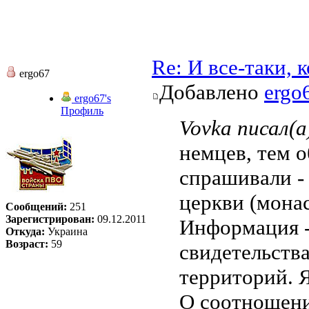
Re: И все-таки,
ergo67
Добавлено
ergo
ergo67's
Профиль
Vovka писал(а
немцев, тем о
спрашивали -
церкви (мона
Сообщений:
251
Зарегистрирован:
09.12.2011
Информация - 
Откуда:
Украина
Возраст:
59
свидетельств
территорий. Я
О соотношении