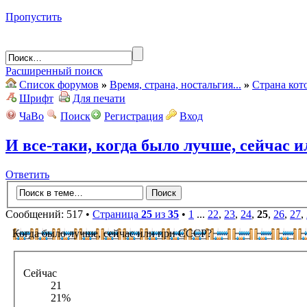
Пропустить
Расширенный поиск
Список форумов
»
Время, страна, ностальгия...
»
Страна кот
Шрифт
Для печати
ЧаВо
Поиск
Регистрация
Вход
И все-таки, когда было лучше, сейчас 
Ответить
Сообщений: 517 •
Страница
25
из
35
•
1
...
22
,
23
,
24
,
25
,
26
,
27
,
Когда было лучше, сейчас или при СССР?
Сейчас
21
21%