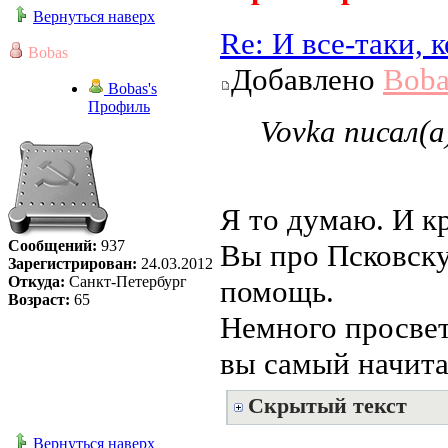
Вернуться наверх
Re: И все-таки,
Bobas
Добавлено
Boba
Bobas's
Профиль
Vovka писал(а
Я то думаю. И кр
Сообщений:
937
Вы про Псковску
Зарегистрирован:
24.03.2012
Откуда:
Санкт-Петербург
помощь.
Возраст:
65
Немного просвети
вы самый начит
Скрытый текст
Вернуться наверх