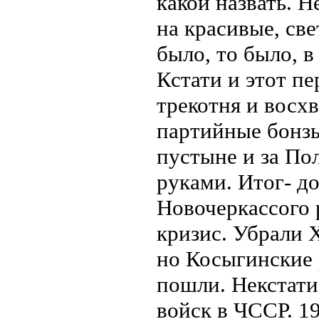
какой назвать. 
на красивые, све
было, то было, в
Кстати и этот п
трекотня и восх
партийные бонзы
пустыне и за По
руками. Итог- д
Новочеркассого 
кризис. Убрали 
но Косыгинские 
пошли. Некстати
войск в ЧССР. 19