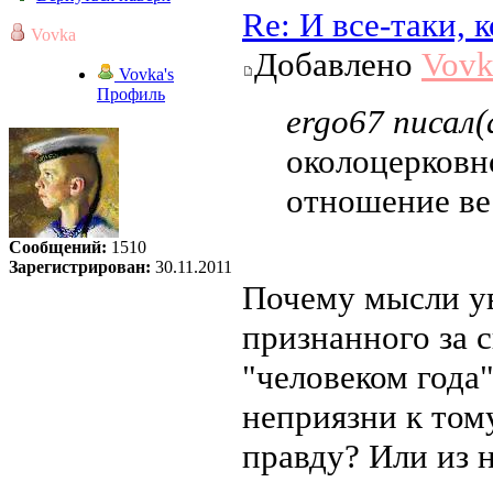
Re: И все-таки,
Vovka
Добавлено
Vovk
Vovka's
Профиль
ergo67 писал(
околоцерковн
отношение ве
Сообщений:
1510
Зарегистрирован:
30.11.2011
Почему мысли ув
признанного за 
"человеком года
неприязни к том
правду? Или из 