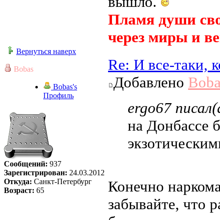
вышло.
Пламя души сво
через миры и ве
Вернуться наверх
Re: И все-таки,
Bobas
Добавлено
Boba
Bobas's
Профиль
ergo67 писал(
на Донбассе 
экзотическим
Сообщений:
937
Зарегистрирован:
24.03.2012
Откуда:
Санкт-Петербург
Конечно наркома
Возраст:
65
забывайте, что 