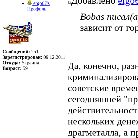
Добавлено
ergo
ergo67's
Профиль
Bobas писал(а
зависит от го
Сообщений:
251
Зарегистрирован:
09.12.2011
Откуда:
Украина
Да, конечно, ра
Возраст:
59
криминализирова
советские време
сегодняшней "п
действительность
нескольких ден
драгметалла, а п