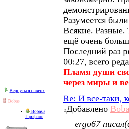
демонстрировани
Разумеется были
Всякие. Разные.
ещё очень больш
Последний раз 
00:27, всего ред
Пламя души сво
через миры и ве
Вернуться наверх
Re: И все-таки,
Bobas
Добавлено
Boba
Bobas's
Профиль
ergo67 писал(