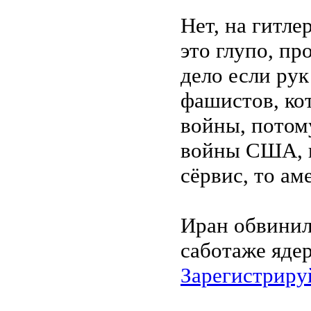
Нет, на гитле
это глупо, пр
дело если рук
фашистов, ко
войны, потом
войны США, и
сёрвис, то ам
Иран обвини
саботаже яде
Зарегистриру