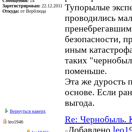
Сообщений:
14
Тупорылые экспе
Зарегистрирован:
22.12.2011
Откуда:
от Верблюда
проводились ма
пренебрегавшим
безопасности, п
иным катастрофа
таких "чернобыл
поменьше.
Эта же дурость 
основе. Если ра
выгода.
Вернуться наверх
Re: Чернобыль. 
leo1946
Добавлено
leo1