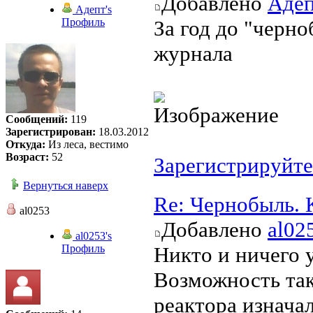
Добавлено
Аде
Адепт's
Профиль
За год до "черн
журнала
Сообщений:
119
Зарегистрирован:
18.03.2012
Откуда:
Из леса, вестимо
Возраст:
52
Зарегистрируйте
Вернуться наверх
Re: Чернобыль. 
al0253
Добавлено
al02
al0253's
Профиль
Никто и ничего 
Возможность так
реактора изнача