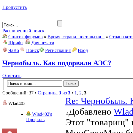
Пропустить
Расширенный поиск
Список форумов
»
Время, страна, ностальгия...
»
Страна кот
Шрифт
Для печати
ЧаВо
Поиск
Регистрация
Вход
Чернобыль. Как подорвали АЭС?
Ответить
Сообщений: 37 •
Страница
3
из
3
•
1
,
2
,
3
Re: Чернобыль. 
Wlad402
Добавлено
Wla
Wlad402's
Профиль
Этот "товарищ" 
МинСредМаш был