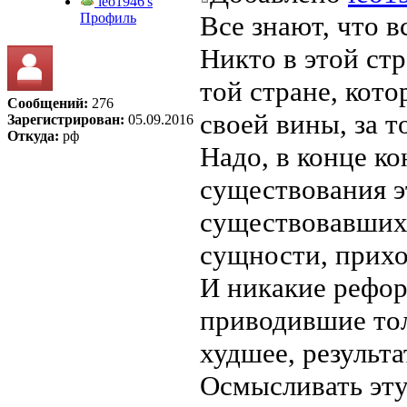
leo1946's
Профиль
Все знают, что в
Никто в этой стр
той стране, кото
Сообщений:
276
своей вины, за т
Зарегистрирован:
05.09.2016
Откуда:
рф
Надо, в конце ко
существования 
существовавших 
сущности, прихо
И никакие рефо
приводившие тол
худшее, результа
Осмысливать эту