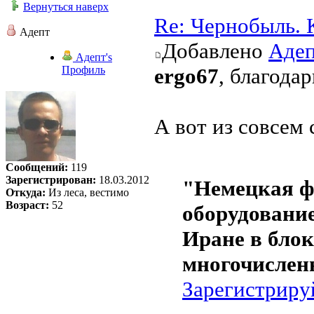
Вернуться наверх
Re: Чернобыль. 
Адепт
Добавлено
Аде
Адепт's
Профиль
ergo67
, благода
А вот из совсем 
Сообщений:
119
Зарегистрирован:
18.03.2012
"Немецкая ф
Откуда:
Из леса, вестимо
Возраст:
52
оборудование
Иране в бло
многочислен
Зарегистриру