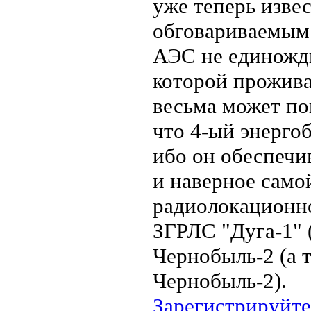
уже теперь изве
обговариваемым
АЭС не единожды
которой прожива
весьма может по
что 4-ый энерго
ибо он обеспечи
и наверное само
радиолокационно
ЗГРЛС "Дуга-1" 
Чернобыль-2 (а 
Чернобыль-2).
Зарегистрируйте