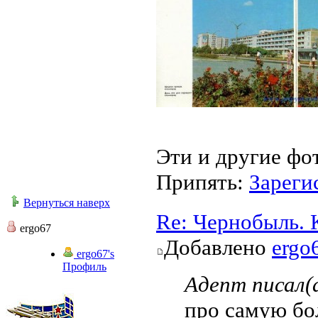
Эти и другие фо
Припять:
Зареги
Вернуться наверх
Re: Чернобыль. 
ergo67
Добавлено
ergo
ergo67's
Профиль
Адепт писал(а
про самую бо