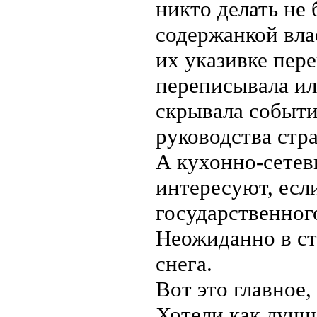
никто делать не 
содержанкой вла
их указивке пер
переписывала ил
скрывала событи
руководства стр
А кухонно-сетев
интересуют, есл
государственного
Неожиданно в ст
снега.
Вот это главное,
Хотели как лучш