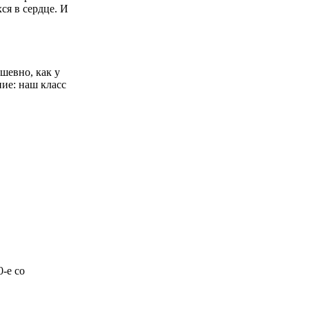
ся в сердце. И
ушевно, как у
ие: наш класс
-е со