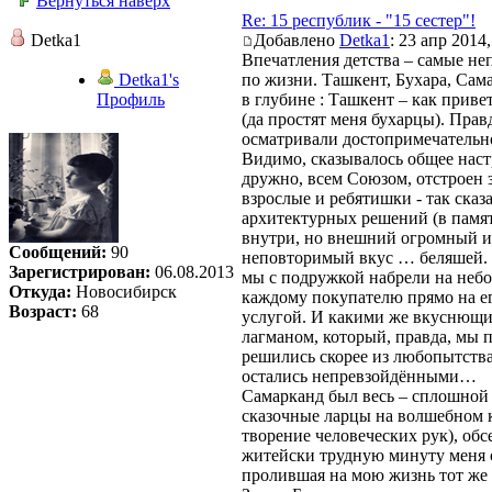
Вернуться наверх
Re: 15 республик - "15 сестер"!
Detka1
Добавлено
Detka1
: 23 апр 2014,
Впечатления детства – самые не
Detka1's
по жизни. Ташкент, Бухара, Сам
Профиль
в глубине : Ташкент – как прив
(да простят меня бухарцы). Прав
осматривали достопримечательн
Видимо, сказывалось общее наст
дружно, всем Союзом, отстроен з
взрослые и ребятишки - так сказ
архитектурных решений (в памят
внутри, но внешний огромный и
Сообщений:
90
неповторимый вкус … беляшей. Н
Зарегистрирован:
06.08.2013
мы с подружкой набрели на неб
Откуда:
Новосибирск
каждому покупателю прямо на ег
Возраст:
68
услугой. И какими же вкуснющим
лагманом, который, правда, мы
решились скорее из любопытства 
остались непревзойдёнными…
Самарканд был весь – сплошной 
сказочные ларцы на волшебном к
творение человеческих рук), об
житейски трудную минуту меня 
пролившая на мою жизнь тот же 