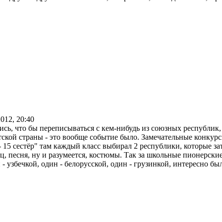
2012, 20:40
сь, что бы переписываться с кем-нибудь из союзных республик, 
ратской страны - это вообще событие было. Замечательные конку
- 15 сестёр" там каждый класс выбирал 2 республики, которые за
ец, песня, ну и разумеется, костюмы. Так за школьные пионерски
- узбечкой, один - белорусской, один - грузинкой, интересно бы