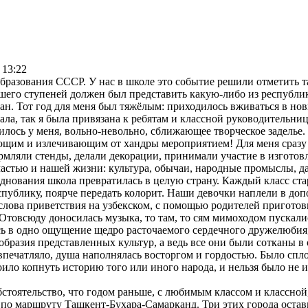
 13:22
образования СССР. У нас в школе это событие решили отметить т
ршего ступеней должен был представить какую-либо из республ
ан. Тот год для меня был тяжёлым: приходилось вживаться в нов
ала, так я была привязана к ребятам и классной руководительни
илось у меня, вольно-невольно, сближающее творческое заделье.
ающим и излечивающим от хандры мероприятием! Для меня сразу
мляли стенды, делали декорации, принимали участие в изготов
 частью и нашей жизни: культура, обычаи, народные промыслы, д
зднования школа превратилась в целую страну. Каждый класс ста
публику, поярче передать колорит. Наши девочки наплели в доп
слова приветствия на узбекском, с помощью родителей приготов
Отовсюду доносилась музыка, то там, то сям мимоходом пускались
ь в одно ощущение щедро расточаемого сердечного дружелюбия,
образия представленных культур, а ведь все они были сотканы в
 впечатляло, душа наполнялась восторгом и гордостью. Было спл
оило копнуть историю того или иного народа, и нельзя было не 
бстоятельство, что годом раньше, с любимым классом и классно
по маршруту Ташкент-Бухара-Самарканд. Три этих города остав