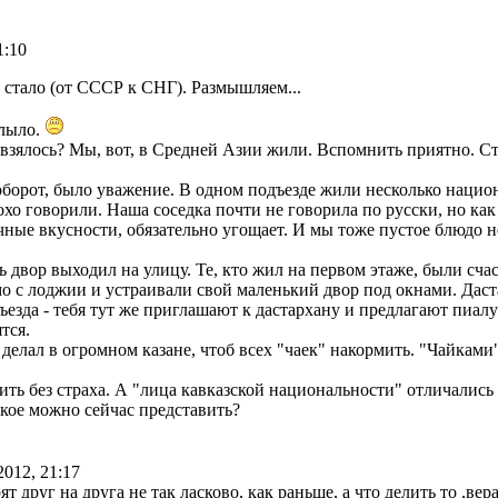
1:10
 стало (от СССР к СНГ). Размышляем...
плыло.
 взялось? Мы, вот, в Средней Азии жили. Вспомнить приятно. С
борот, было уважение. В одном подъезде жили несколько нацио
хо говорили. Наша соседка почти не говорила по русски, но как
чные вкусности, обязательно угощает. И мы тоже пустое блюдо н
сь двор выходил на улицу. Те, кто жил на первом этаже, были сч
о с лоджии и устраивали свой маленький двор под окнами. Даста
ъезда - тебя тут же приглашают к дастархану и предлагают пиал
тся.
о делал в огромном казане, чтоб всех "чаек" накормить. "Чайкам
ть без страха. А "лица кавказской национальности" отличались
кое можно сейчас представить?
2012, 21:17
 друг на друга не так ласково, как раньше, а что делить то ,вера