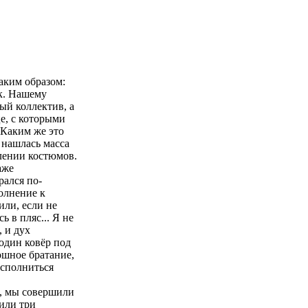
аким образом:
ик. Нашему
ый коллектив, а
це, с которыми
 Каким же это
 нашлась масса
лении костюмов.
аже
рался по-
олнение к
или, если не
 в пляс... Я не
 и дух
 один ковёр под
ошное братание,
исполниться
й, мы совершили
или три