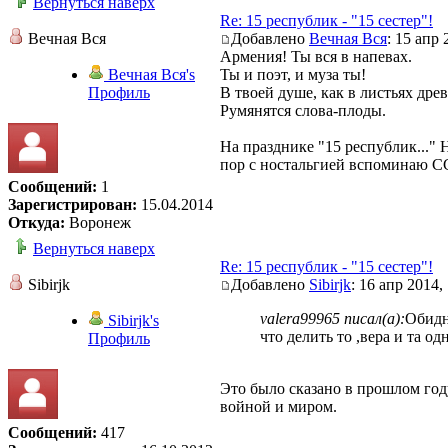
Вернуться наверх
Re: 15 республик - "15 сестер"!
Вечная Вся
Добавлено
Вечная Вся
: 15 апр 
Армения! Ты вся в напевах.
Вечная Вся's
Ты и поэт, и муза ты!
Профиль
В твоей душе, как в листьях древ
Румянятся слова-плоды.
На празднике "15 республик..." 
пор с ностальгией вспоминаю С
Сообщений:
1
Зарегистрирован:
15.04.2014
Откуда:
Воронеж
Вернуться наверх
Re: 15 республик - "15 сестер"!
Sibirjk
Добавлено
Sibirjk
: 16 апр 2014,
valera99965 писал(а):
Обидно
Sibirjk's
что делить то ,вера и та одн
Профиль
Это было сказано в прошлом году
войной и миром.
Сообщений:
417