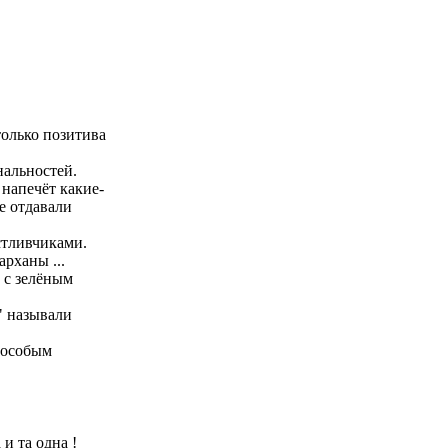
только позитива
нальностей.
 напечёт какие-
е отдавали
астливчиками.
рханы ...
у с зелёным
и" называли
 особым
 и та одна !