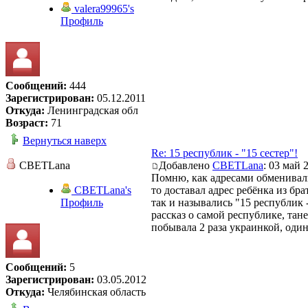
valera99965's
Профиль
Сообщений:
444
Зарегистрирован:
05.12.2011
Откуда:
Ленинградская обл
Возраст:
71
Вернуться наверх
Re: 15 республик - "15 сестер"!
СВЕТLana
Добавлено
СВЕТLana
: 03 май 
Помню, как адресами обменивали
СВЕТLana's
то доставал адрес ребёнка из б
Профиль
так и назывались "15 республик 
рассказ о самой республике, тан
побывала 2 раза украинкой, один 
Сообщений:
5
Зарегистрирован:
03.05.2012
Откуда:
Челябинская область