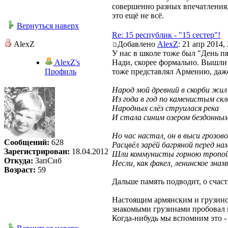
совершенно разных впечатления, 
это ещё не всё.
Вернуться наверх
Re: 15 республик - "15 сестер"!
AlexZ
Добавлено
AlexZ
: 21 апр 2014,
У нас в школе тоже был "День пя
AlexZ's
Нади, скорее формально. Вышли 
Профиль
тоже представлял Армению, даже
Народ мой древний в скорби жил 
Из года в год по каменистым ск
Народных слёз струилася река
И стала синим озером бездонным
Но час настал, он в выси грозов
Сообщений:
628
Расцвёл зарёй багряной перед на
Зарегистрирован:
18.04.2012
Шли коммунисты горною тропой
Откуда:
ЗапСиб
Несли, как факел, ленинское знам
Возраст:
59
Дальше память подводит, о счас
Настоящим армянским и грузински
знакомыми грузинами пробовал го
Когда-нибудь мы вспомним это -