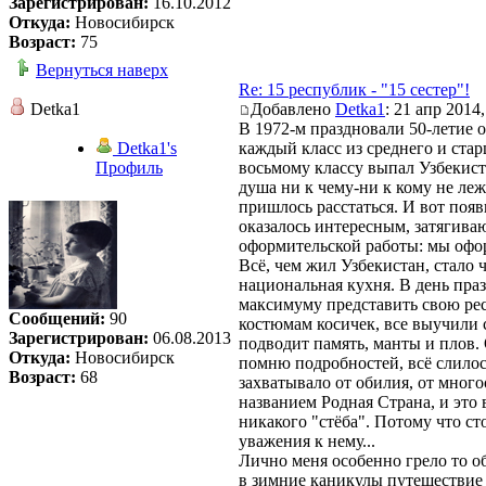
Зарегистрирован:
16.10.2012
Откуда:
Новосибирск
Возраст:
75
Вернуться наверх
Re: 15 республик - "15 сестер"!
Detka1
Добавлено
Detka1
: 21 апр 2014,
В 1972-м праздновали 50-летие 
Detka1's
каждый класс из среднего и ста
Профиль
восьмому классу выпал Узбекист
душа ни к чему-ни к кому не леж
пришлось расстаться. И вот появ
оказалось интересным, затягив
оформительской работы: мы офор
Всё, чем жил Узбекистан, стало
национальная кухня. В день пра
максимуму представить свою рес
Сообщений:
90
костюмам косичек, все выучили 
Зарегистрирован:
06.08.2013
подводит память, манты и плов. 
Откуда:
Новосибирск
помню подробностей, всё слилос
Возраст:
68
захватывало от обилия, от много
названием Родная Страна, и это
никакого "стёба". Потому что ст
уважения к нему...
Лично меня особенно грело то о
в зимние каникулы путешествие 