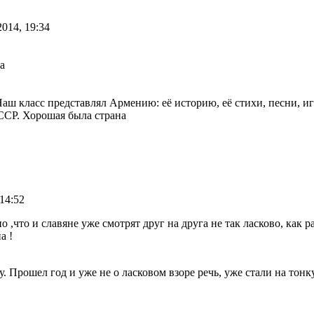
2014, 19:34
а
Наш класс представлял Армению: её историю, её стихи, песни, игр
ССР. Хорошая была страна
 14:52
 ,что и славяне уже смотрят друг на друга не так ласково, как р
а !
. Прошел год и уже не о ласковом взоре речь, уже стали на тон