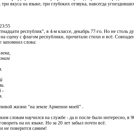
три вкуса на языке, три глубоких отзвука, навсегда угнездивших
 23:55
тнадцати республик", в 4-м классе, декабрь 77-го. Но не столь д
на сцену с флагом республики, прочитали стихи и всё. Совпаден
 запомнил слова:
века,
лонам
.
ой
ми.
 -
я.
тливой жизни "на земле Армении моей" .
м словам научился на службе - да и после было интересно, в 90
ворить на их языке. Но за 20 лет забыл почти всё.
 и не поверится самим!