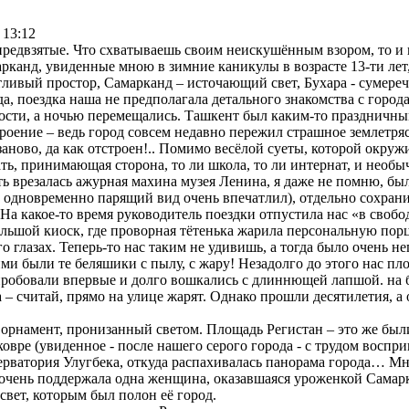
 13:12
предвзятые. Что схватываешь своим неискушённым взором, то и
арканд, увиденные мною в зимние каникулы в возрасте 13-ти лет
етливый простор, Самарканд – источающий свет, Бухара - сумере
да, поездка наша не предполагала детального знакомства с город
ости, а ночью перемещались. Ташкент был каким-то праздничны
роение – ведь город совсем недавно пережил страшное землетря
аново, да как отстроен!.. Помимо весёлой суеты, которой окруж
ать, принимающая сторона, то ли школа, то ли интернат, и необ
ь врезалась ажурная махина музея Ленина, я даже не помню, бы
 одновременно парящий вид очень впечатлил), отдельно сохран
а какое-то время руководитель поездки отпустила нас «в свобо
ольшой киоск, где проворная тётенька жарила персональную по
о глазах. Теперь-то нас таким не удивишь, а тогда было очень 
и были те беляшики с пылу, с жару! Незадолго до этого нас пл
 пробовали впервые и долго вошкались с длиннющей лапшой. на
– считай, прямо на улице жарят. Однако прошли десятилетия, а 
орнамент, пронизанный светом. Площадь Регистан – это же был
овре (увиденное - после нашего серого города - с трудом воспр
серватория Улугбека, откуда распахивалась панорама города… Мн
очень поддержала одна женщина, оказавшаяся уроженкой Самар
свет, которым был полон её город.