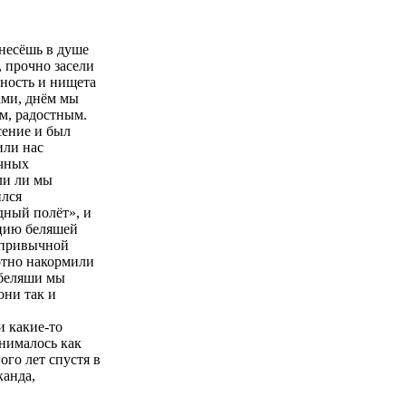
 несёшь в душе
, прочно засели
чность и нищета
ами, днём мы
м, радостным.
сение и был
или нас
ычных
ли ли мы
ился
дный полёт», и
рцию беляшей
непривычной
отно накормили
 беляши мы
они так и
и какие-то
инималось как
ого лет спустя в
канда,