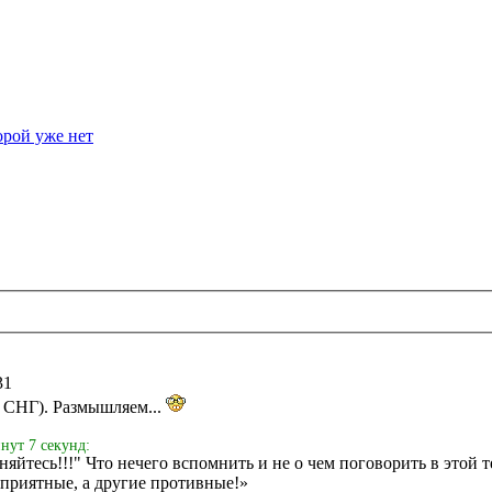
орой уже нет
31
к СНГ). Размышляем...
нут 7 секунд:
няйтесь!!!" Что нечего вспомнить и не о чем поговорить в этой т
 приятные, а другие противные!»