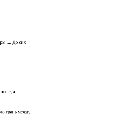
ы..... До сих
аньше, а
кую грань между