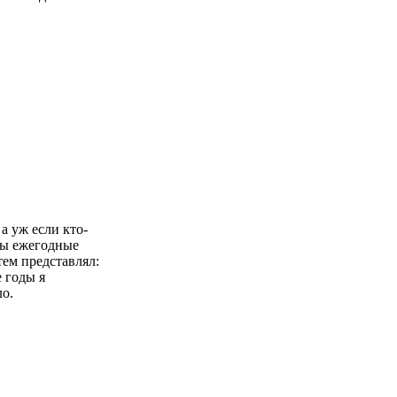
а уж если кто-
рсы ежегодные
тем представлял:
е годы я
ло.