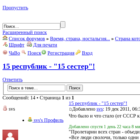
Пропустить
Расширенный поиск
Список форумов
»
Время, страна, ностальгия...
»
Страна кот
Шрифт
Для печати
ЧаВо
Поиск
Регистрация
Вход
15 республик - "15 сестер"!
Ответить
Сообщений: 14 • Страница
1
из
1
15 республик - "15 сестер"!
svs
Добавлено
svs
: 19 дек 2011, 06:
Что было и что стало (от СССР 
svs's Профиль
Добавлено спустя 1 день 22 часа 8 ми
"Пролетарии всех стран - объеди
«Все люди сволочи, только одни